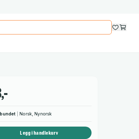
,-
nbundet
Norsk, Nynorsk
Legg i handlekurv