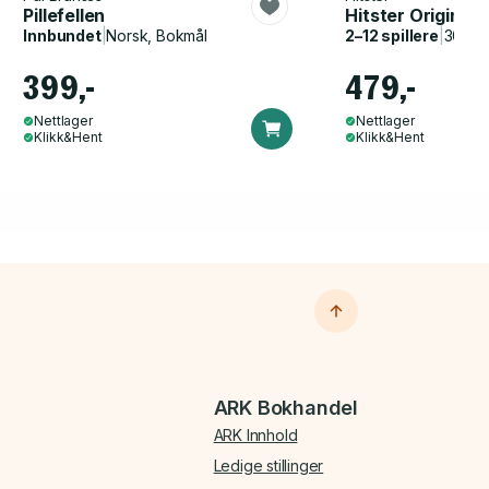
Pillefellen
Hitster Original
Innbundet
|
Norsk, Bokmål
2–12 spillere
|
30–60
399,-
479,-
Nettlager
Nettlager
Klikk&Hent
Klikk&Hent
ARK Bokhandel
ARK Innhold
Ledige stillinger