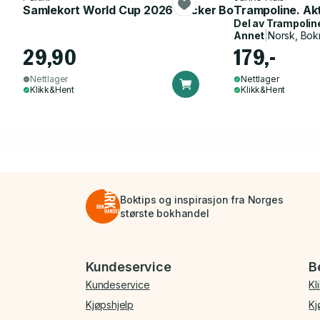
Samlekort World Cup 2026 Sticker Booster
Trampoline. Ak
Del av
Trampolin
Annet
|
Norsk, Bok
29,90
179,-
Nettlager
Nettlager
Klikk&Hent
Klikk&Hent
Boktips og inspirasjon fra Norges
største bokhandel
Bunnmeny
Kundeservice
B
Kundeservice
Kl
Kjøpshjelp
Kj