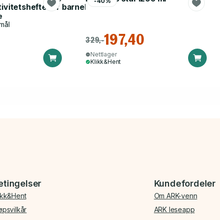
-40%
tivitetshefte for barnehagen
e
mål
197,40
329,-
Nettlager
Klikk&Hent
etingelser
Kundefordeler
ikk&Hent
Om ARK-venn
øpsvilkår
ARK leseapp