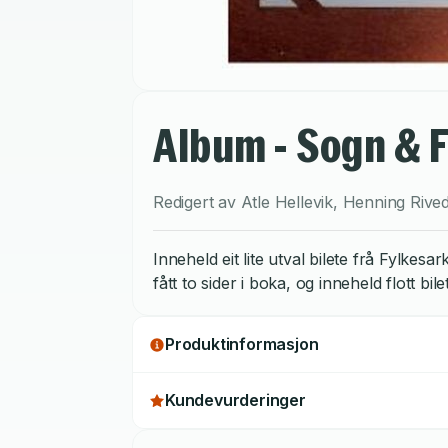
Album - Sogn & 
Redigert av
Atle Hellevik
,
Henning Rived
Inneheld eit lite utval bilete frå Fylke
fått to sider i boka, og inneheld flott bi
Produktinformasjon
Kundevurderinger