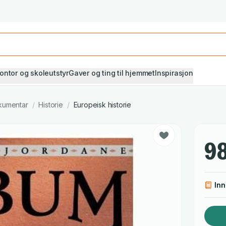
Studiestart! Alle* pensumbøker -20%
Se utvalget her
ontor og skoleutstyr
Gaver og ting til hjemmet
Inspirasjon
kumentar
/
Historie
/
Europeisk historie
98
In