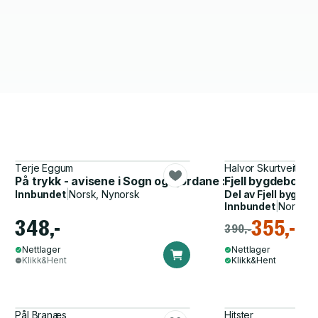
Terje Eggum
Halvor Skurtveit
På trykk - avisene i Sogn og Fjordane : 1874-2009
Fjell bygdebok - 
Innbundet
|
Norsk, Nynorsk
Del av
Fjell bygdeb
Innbundet
|
Norsk, 
348,-
355,-
390,-
Nettlager
Nettlager
Klikk&Hent
Klikk&Hent
Pål Branæs
Hitster