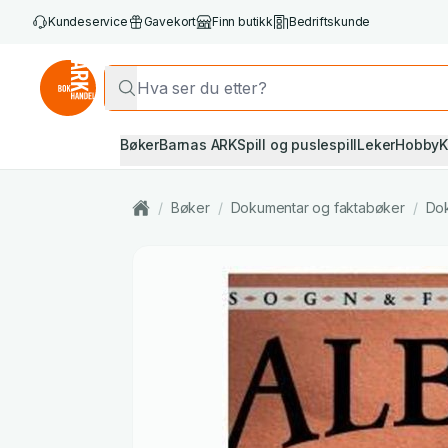
Kundeservice
Gavekort
Finn butikk
Bedriftskunde
Bøker
Barnas ARK
Spill og puslespill
Leker
Hobby
K
/
Bøker
/
Dokumentar og faktabøker
/
Do