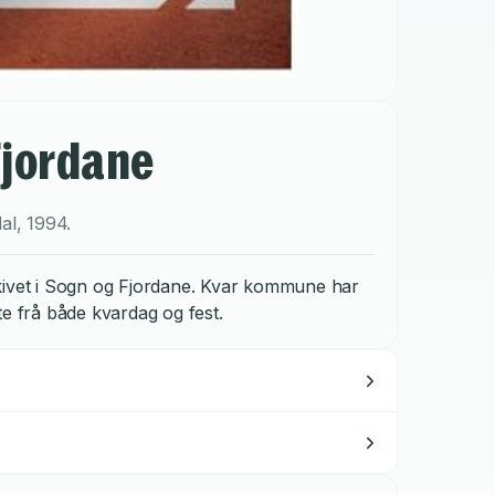
Fjordane
al
,
1994
.
sarkivet i Sogn og Fjordane. Kvar kommune har
lete frå både kvardag og fest.