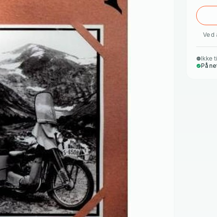
Ved 
Ikke t
På ne