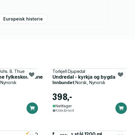
Europeisk historie
ohs. B. Thue
Torkjell Djupedal
ane fylkeskommune
Undredal - kyrkja og bygda
 Nynorsk
Innbundet
|
Norsk, Nynorsk
398,-
Nettlager
Klikk&Hent
Matboks stål 1200 ml
5.0