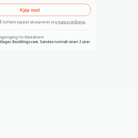
Kjøp med
å fullføre kjøpet aksepterer jeg
kjøpsvilkårene
.
ilgjengelig for Klikk&Hent
ttlager. Bestillingsvare. Sendes normalt innen 2 uker