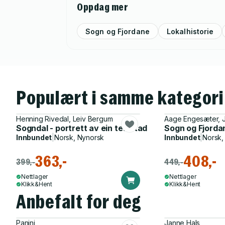
Oppdag mer
Sogn og Fjordane
Lokalhistorie
Populært i samme kategori
Henning Rivedal, Leiv Bergum
Aage Engesæter, J
Sogndal - portrett av ein tettstad
Sogn og Fjord
Innbundet
|
Norsk, Nynorsk
Innbundet
|
Norsk,
363,-
408,-
399,-
449,-
Nettlager
Nettlager
Klikk&Hent
Klikk&Hent
Anbefalt for deg
Panini
Janne Hals