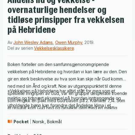
overnaturlige hendelser og
tidløse prinsipper fra vekkelsen
på Hebridene
Av
John Wesley Adams
,
Owen Murphy
,
2019
.
Del av serien
Vekkelsesklassikere
.
Boken forteller om den samfunnsgjenonomgripende
vekkelsen på Hebridene og hvordan vi kan lære av den. Den
gir en sterk beskrivelse av hva som kan skje når Gud kommer
ned med sin Ånd og kraft. Noe av utgangspunktet til denne
«Vekkelsen på Hebridene har alltid stått for meg som et
spesielle inngripen av Gud, var en gruppe desperate troende
mektig og tidsnært eksempel på hvordan inntrengende og
som inngikk en pakt med Gud basert på 2. Krøniker 7,14. Som
utholdende bønn kan forandre det åndelige klima i et
et resultat kom Gud ned og besøkte dem med en mektig
samfunn. Den er også et sterkt eksempel på at vekkelsen og
vekkelse. Hver butikk ble en prekestol, hvert hjerte et alter
klimaskiftet ikke starter ute i det sekulære samfunnet, men i
Pocket
Norsk, Bokmål
og hvert hjem en helligdom.
deres hjerter som søker Gud for sitt sted.» Leif J Johannesen