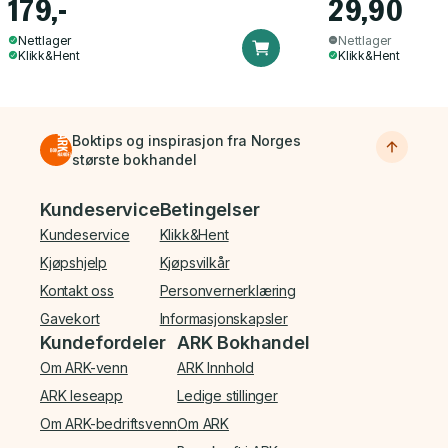
179,-
29,90
Nettlager
Nettlager
Klikk&Hent
Klikk&Hent
Boktips og inspirasjon fra Norges
største bokhandel
Bunnmeny
Kundeservice
Betingelser
Kundeservice
Klikk&Hent
Kjøpshjelp
Kjøpsvilkår
Kontakt oss
Personvernerklæring
Gavekort
Informasjonskapsler
Kundefordeler
ARK Bokhandel
Om ARK-venn
ARK Innhold
ARK leseapp
Ledige stillinger
Om ARK-bedriftsvenn
Om ARK