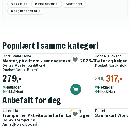
Vekkelse
Kirkehistorie
Skottland
Religionshistorie
Populært i samme kategori
Odd Sverre Hove
John P. Dickson
Mester, på ditt ord - søndagstekstene 2026-2027 : til samtale 
Bøller og helgene
Del av
Mester på ditt ord
Pocket
|
Norsk, Bokm
Pocket
|
Norsk, Bokmål
279,-
317,-
349,-
Nettlager
Nettlager
Klikk&Hent
Klikk&Hent
Anbefalt for deg
Janne Hals
Panini
5.0
Trampoline. Aktivitetshefte for barnehagen
Samlekort World
Del av
Trampoline
Annet
|
Norsk, Bokmål