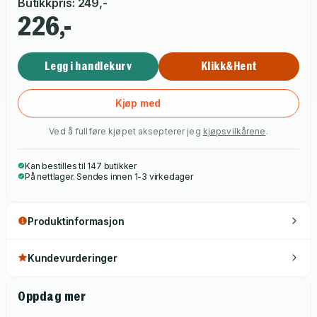
Butikkpris
:
249
,-
226,-
Legg i handlekurv
Klikk&Hent
Kjøp med
Ved å fullføre kjøpet aksepterer jeg
kjøpsvilkårene
.
Kan bestilles til 147 butikker
På nettlager. Sendes innen 1-3 virkedager
Produktinformasjon
Kundevurderinger
Oppdag mer