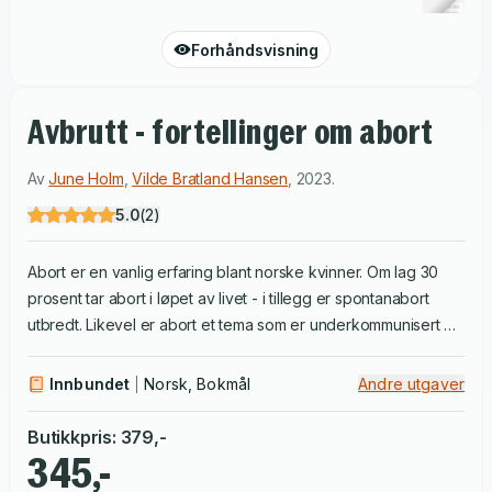
Forhåndsvisning
Avbrutt - fortellinger om abort
Av
June Holm
,
Vilde Bratland Hansen
,
2023
.
5.0
(
2
)
Abort er en vanlig erfaring blant norske kvinner. Om lag 30
prosent tar abort i løpet av livet - i tillegg er spontanabort
utbredt. Likevel er abort et tema som er underkommunisert og
tabubelagt. Da June Holm ble uønsket gravid og tok abort,
følte hun på både ensomhet, skam og skyldfølelse. Da Vilde
Innbundet
Norsk, Bokmål
Andre utgaver
Bratland Hansen ville være en god støtte for en venninne som
gjennomgikk en abort, fant hun ikke litteratur som kunne være
Butikkpris
:
379
,-
til hjelp. De to forfatterne bestemte seg for å snakke med
345,-
norske kvinner om hvordan de opplever både provosert