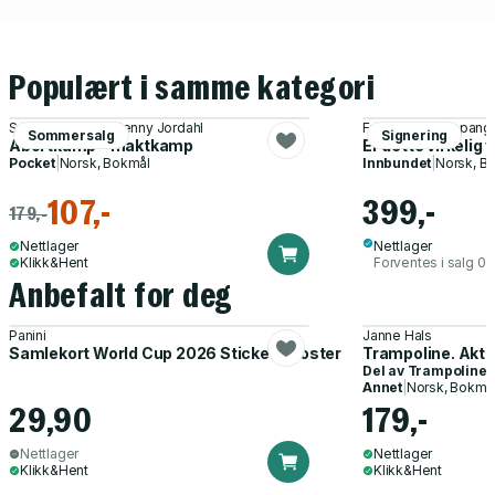
Populært i samme kategori
Susanne Kaluza, Jenny Jordahl
Frøjd, Elise Koppang, 
Sommersalg
Signering
Abortkamp - maktkamp
Er dette virkelig
Pocket
|
Norsk, Bokmål
Innbundet
|
Norsk, B
107,-
399,-
179,-
Nettlager
Nettlager
Klikk&Hent
Forventes i salg 0
Anbefalt for deg
Panini
Janne Hals
Samlekort World Cup 2026 Sticker Booster
Trampoline. Akti
Del av
Trampoline
Annet
|
Norsk, Bokmå
29,90
179,-
Nettlager
Nettlager
Klikk&Hent
Klikk&Hent