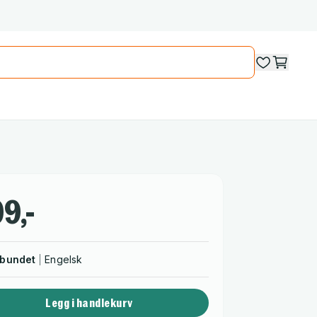
9,-
nbundet
Engelsk
Legg i handlekurv