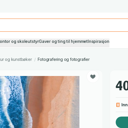
Studiestart! Alle* pensumbøker -20%
Se utvalget her
ontor og skoleutstyr
Gaver og ting til hjemmet
Inspirasjon
tur og kunstbøker
/
Fotografering og fotografier
40
In