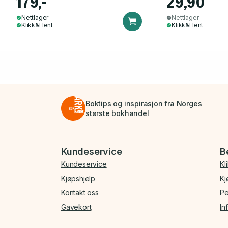
179,-
29,90
Nettlager
Nettlager
Klikk&Hent
Klikk&Hent
Boktips og inspirasjon fra Norges
største bokhandel
Bunnmeny
Kundeservice
B
Kundeservice
Kl
Kjøpshjelp
Kj
Kontakt oss
Pe
Gavekort
In