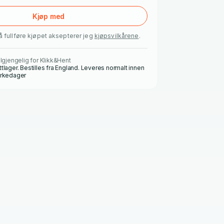
Kjøp med
å fullføre kjøpet aksepterer jeg
kjøpsvilkårene
.
ilgjengelig for Klikk&Hent
ttlager. Bestilles fra England. Leveres normalt innen
irkedager