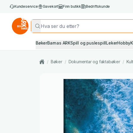
Kundeservice
Gavekort
Finn butikk
Bedriftskunde
Bøker
Barnas ARK
Spill og puslespill
Leker
Hobby
K
/
Bøker
/
Dokumentar og faktabøker
/
Kul