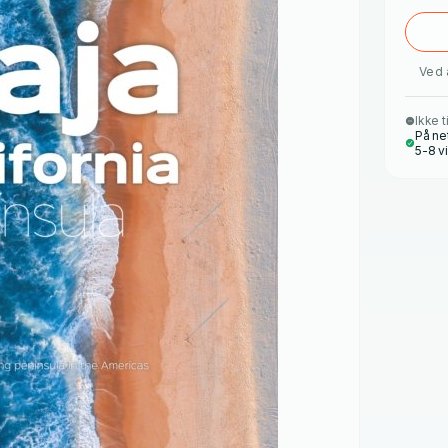
Ved 
Ikke t
På ne
5-8 v