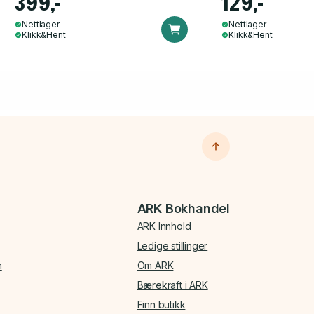
399,-
129,-
Nettlager
Nettlager
Klikk&Hent
Klikk&Hent
ARK Bokhandel
ARK Innhold
Ledige stillinger
n
Om ARK
Bærekraft i ARK
Finn butikk