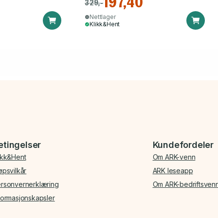
197,40
329,-
Nettlager
Klikk&Hent
etingelser
Kundefordeler
ikk&Hent
Om ARK-venn
øpsvilkår
ARK leseapp
rsonvernerklæring
Om ARK-bedriftsven
formasjonskapsler