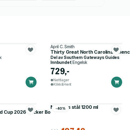
April C. Smith
Thirty Great North Carolina Scien
k
Del av
Southern Gateways Guides
Innbundet
|
Engelsk
729,-
Nettlager
Klikk&Hent
Matboks stål 1200 ml
-40%
d Cup 2026 Sticker Booster