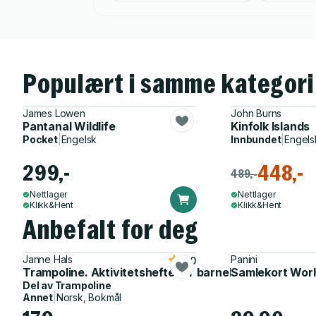
Populært i samme kategori
James Lowen
John Burns
Pantanal Wildlife
Kinfolk Islands
Pocket
|
Engelsk
Innbundet
|
Engels
299,-
448,-
489,-
Nettlager
Nettlager
Klikk&Hent
Klikk&Hent
Anbefalt for deg
Janne Hals
Panini
5.0
Trampoline. Aktivitetshefte for barnehagen
Samlekort Worl
Del av
Trampoline
Annet
|
Norsk, Bokmål