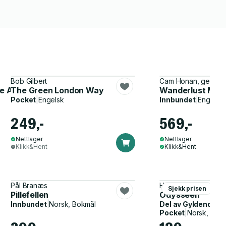
Bob Gilbert
Cam Honan, gestalt
ce Adventures
The Green London Way
Wanderlust Med
Pocket
|
Engelsk
Innbundet
|
Engelsk
249,-
569,-
Nettlager
Nettlager
Klikk&Hent
Klikk&Hent
Pål Branæs
Homer, John Flaxma
Sjekk prisen
Pillefellen
Odysseen
Innbundet
|
Norsk, Bokmål
Del av
Gyldendal p
Pocket
|
Norsk, Bok