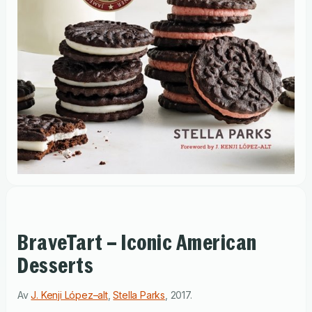
BraveTart – Iconic American
Desserts
Av
J. Kenji López–alt
,
Stella Parks
,
2017
.