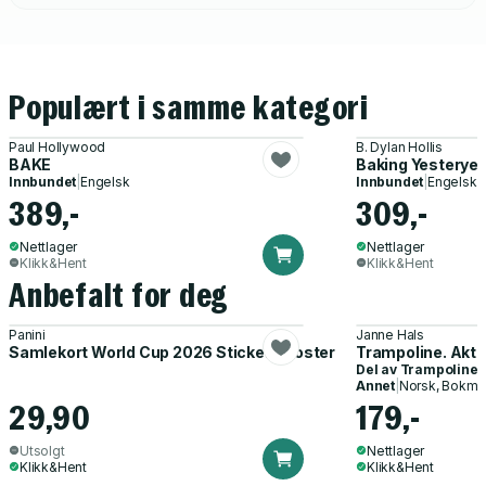
Science
Populært i samme kategori
Paul Hollywood
B. Dylan Hollis
BAKE
Baking Yesterye
Innbundet
|
Engelsk
Innbundet
|
Engelsk
389,-
309,-
Nettlager
Nettlager
Klikk&Hent
Klikk&Hent
Anbefalt for deg
Panini
Janne Hals
Samlekort World Cup 2026 Sticker Booster
Trampoline. Akti
Del av
Trampoline
Annet
|
Norsk, Bokmå
29,90
179,-
Utsolgt
Nettlager
Klikk&Hent
Klikk&Hent