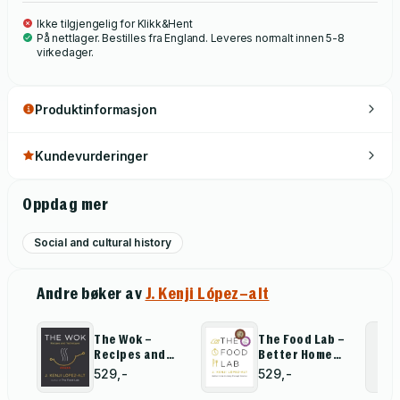
Ikke tilgjengelig for Klikk&Hent
På nettlager. Bestilles fra England. Leveres normalt innen 5-8
virkedager.
Produktinformasjon
Kundevurderinger
Oppdag mer
Social and cultural history
Andre bøker av
J. Kenji López–alt
The Wok –
The Food Lab –
Recipes and
Better Home
Techniques
Cooking
529,-
529,-
Through