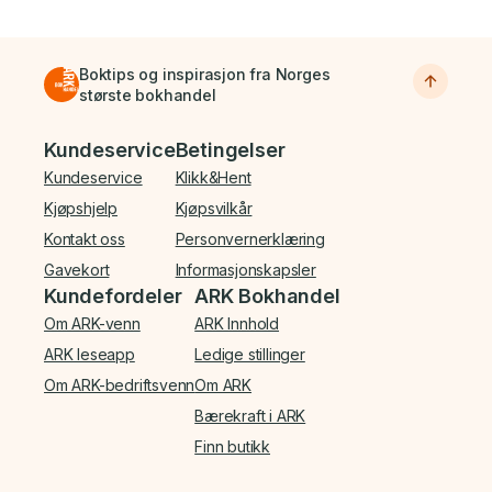
Boktips og inspirasjon fra Norges
største bokhandel
Bunnmeny
Kundeservice
Betingelser
Kundeservice
Klikk&Hent
Kjøpshjelp
Kjøpsvilkår
Kontakt oss
Personvernerklæring
Gavekort
Informasjonskapsler
Kundefordeler
ARK Bokhandel
Om ARK-venn
ARK Innhold
ARK leseapp
Ledige stillinger
Om ARK-bedriftsvenn
Om ARK
Bærekraft i ARK
Finn butikk