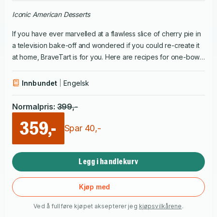
Iconic American Desserts
If you have ever marvelled at a flawless slice of cherry pie in
a television bake-off and wondered if you could re-create it
at home, BraveTart is for you. Here are recipes for one-bowl
Devil’s Food Layer Cake, Blueberry Muffins, Glossy Fudge
Brownies and even Parks’s own recipes for re-creating
Innbundet
Engelsk
popular supermarket treats! These meticulously tested,
crystal-clear and innovative recipes bring a pastry chef’s
Normalpris
:
399
,-
expertise to your kitchen. Along the way, BraveTart tells the
359,-
surprising story of how these desserts came to be. With a
Spar
40
,-
foreword by The Food Lab’s J. Kenji López-Alt, vintage
illustrations of historical desserts and breathtaking
Legg i handlekurv
photographs, BraveTart is sure to become a classic.
Kjøp med
Ved å fullføre kjøpet aksepterer jeg
kjøpsvilkårene
.