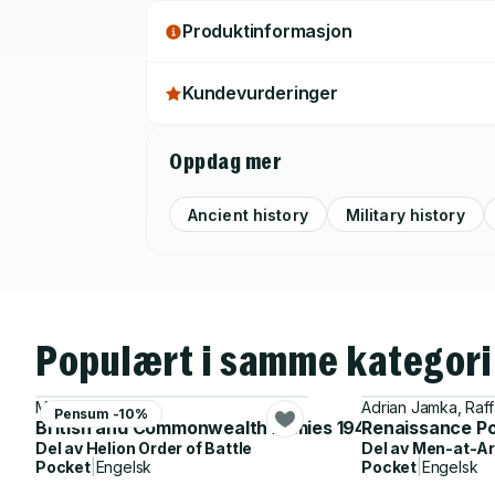
but some reference is also made to oth
Produktinformasjon
Indians and the Shang Chinese.
Kundevurderinger
Oppdag mer
Ancient history
Military history
Populært i samme kategori
Mark Bevis
Adrian Jamka, Raf
Pensum -10%
British and Commonwealth Armies 1944-45
Renaissance Po
Del av
Helion Order of Battle
Del av
Men-at-A
Pocket
|
Engelsk
Pocket
|
Engelsk