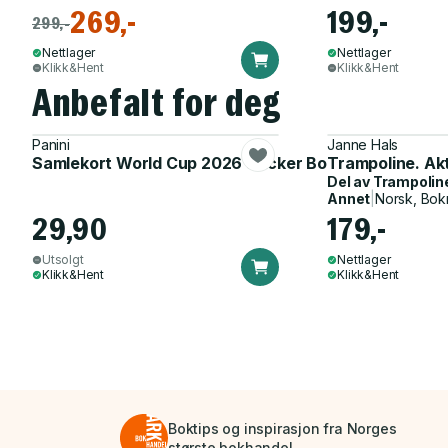
269,-
199,-
299,-
Nettlager
Nettlager
Klikk&Hent
Klikk&Hent
Anbefalt for deg
Panini
Janne Hals
Samlekort World Cup 2026 Sticker Booster
Trampoline. Ak
Del av
Trampolin
Annet
|
Norsk, Bok
29,90
179,-
Utsolgt
Nettlager
Klikk&Hent
Klikk&Hent
Boktips og inspirasjon fra Norges
største bokhandel