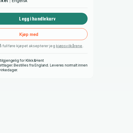
cket
Engelsk
Legg i handlekurv
Kjøp med
å fullføre kjøpet aksepterer jeg
kjøpsvilkårene
.
 tilgjengelig for Klikk&Hent
ettlager. Bestilles fra England. Leveres normalt innen
virkedager.