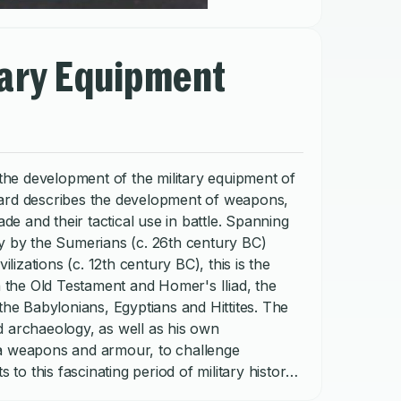
tary Equipment
 the development of the military equipment of
ward describes the development of weapons,
 and their tactical use in battle. Spanning
ry by the Sumerians (c. 26th century BC)
ilizations (c. 12th century BC), this is the
n the Old Testament and Homer's Iliad, the
the Babylonians, Egyptians and Hittites. The
d archaeology, as well as his own
ca weapons and armour, to challenge
 to this fascinating period of military history.
 Aegean, the Near East and the Middle East