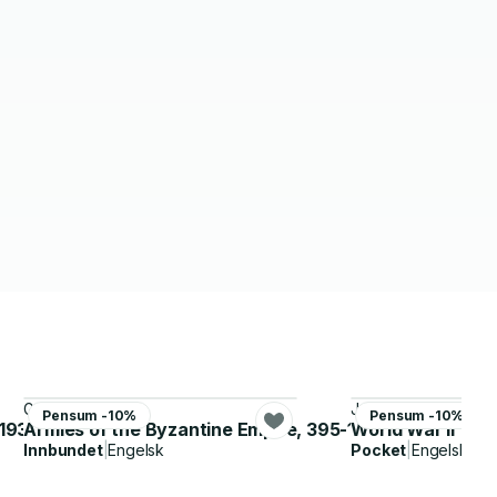
Gabriele Esposito
John Norris
Pensum -10%
Pensum -10%
 1939-43
Armies of the Byzantine Empire, 395-1204
World War II Tru
Innbundet
|
Engelsk
Pocket
|
Engelsk