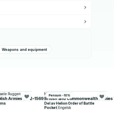
er relevant cultures such as the Aryan
Weapons and equipment
faele Ruggeri
Mark Bevis
Pensum -10%
lish Armies 1492–1569
British and Commonwealth Armies
rms
Del av
Helion Order of Battle
Pocket
|
Engelsk