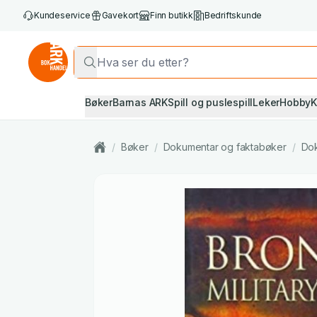
Kundeservice
Gavekort
Finn butikk
Bedriftskunde
Bøker
Barnas ARK
Spill og puslespill
Leker
Hobby
K
/
Bøker
/
Dokumentar og faktabøker
/
Do