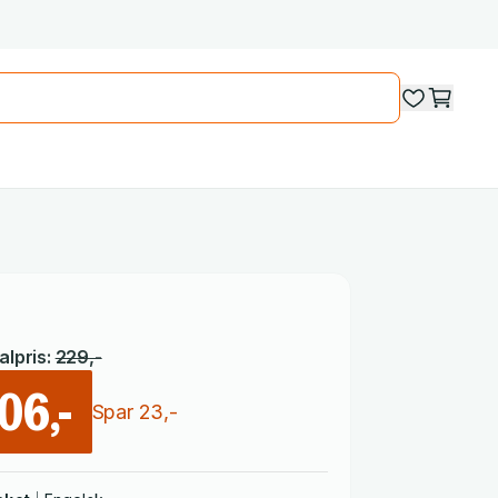
lpris
:
229
,-
06,-
Spar
23
,-