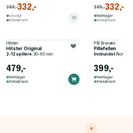
332,-
332,-
369,-
369,-
Utsolgt
Nettlager
Klikk&Hent
Klikk&Hent
Hitster
Pål Branæs
Hitster Original
Pillefellen
2–12 spillere
|
30–60 min
Innbundet
|
Norsk, 
479,-
399,-
Nettlager
Nettlager
Klikk&Hent
Klikk&Hent