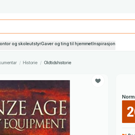
Studiestart! Alle* pensumbøker -20%
Se utvalget her
ontor og skoleutstyr
Gaver og ting til hjemmet
Inspirasjon
kumentar
/
Historie
/
Oldtidshistorie
Norma
2