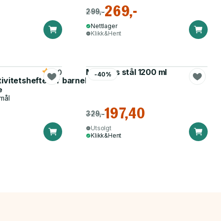
269,-
299,-
Nettlager
Klikk&Hent
Matboks stål 1200 ml
5.0
-40%
tivitetshefte for barnehagen
e
mål
197,40
329,-
Utsolgt
Klikk&Hent