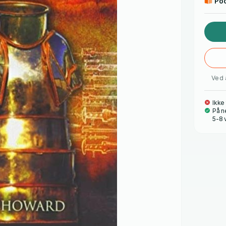
Po
Ved 
Ikke
På n
5-8 