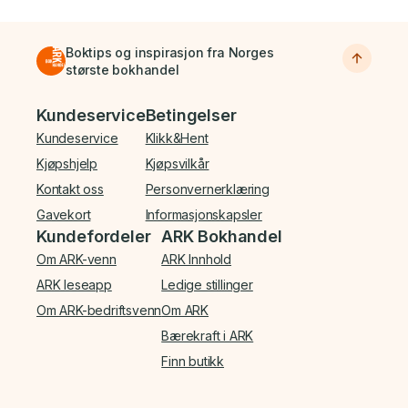
Boktips og inspirasjon fra Norges
største bokhandel
Bunnmeny
Kundeservice
Betingelser
Kundeservice
Klikk&Hent
Kjøpshjelp
Kjøpsvilkår
Kontakt oss
Personvernerklæring
Gavekort
Informasjonskapsler
Kundefordeler
ARK Bokhandel
Om ARK-venn
ARK Innhold
ARK leseapp
Ledige stillinger
Om ARK-bedriftsvenn
Om ARK
Bærekraft i ARK
Finn butikk