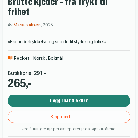
Brutte kjeder - fra frykt til
frihet
Av
Maria Isaksen
,
2025
.
«Fra undertrykkelse og smerte til styrke og frihet»
Pocket
Norsk, Bokmål
Butikkpris
:
291
,-
265,-
Legg i handlekurv
Kjøp med
Ved å fullføre kjøpet aksepterer jeg
kjøpsvilkårene
.