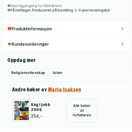
Ikke tilgjengelig for Klikk&Hent
På nettlager. Produseres på bestilling. 2-3 uker leveringstid
Produktinformasjon
Kundevurderinger
Oppdag mer
Religionsvitenskap
Islam
Andre bøker av
Maria Isaksen
Ung i jobb
Alle bøker
2006
av
forfatteren
254,-