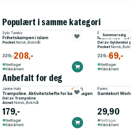
Populært i samme kategori
Sylo Taraku
Ed Husain
Sommersalg
Frihetskampen i islam
Islams hus - en d
Pocket
|
Norsk, Bokmål
Del av
Gyldendal p
Pocket
|
Norsk, Bokm
208,-
69,-
229,-
229,-
Nettlager
Nettlager
Klikk&Hent
Klikk&Hent
Anbefalt for deg
Janne Hals
Panini
5.0
Trampoline. Aktivitetshefte for barnehagen
Samlekort World
Del av
Trampoline
Annet
|
Norsk, Bokmål
179,-
29,90
Nettlager
Nettlager
Klikk&Hent
Klikk&Hent