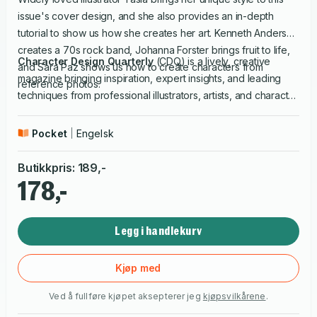
issue's cover design, and she also provides an in-depth
tutorial to show us how she creates her art. Kenneth Anderson
creates a 70s rock band, Johanna Forster brings fruit to life,
Character Design Quarterly
(CDQ) is a lively, creative
and Sara Paz shows us how to create characters from
magazine bringing inspiration, expert insights, and leading
reference photos.
techniques from professional illustrators, artists, and character
art enthusiasts worldwide. Each issue provides detailed
tutorials on creating diverse characters, enabling you to
Pocket
Engelsk
explore the processes and decision making that go into
creating amazing characters. Learn new ways to develop
Butikkpris
:
189
,-
your own ideas, and discover from the artists what it is like to
178,-
work for prolific animation studios such as Disney, Warner
Bros., and DreamWorks.
Legg i handlekurv
Kjøp med
Ved å fullføre kjøpet aksepterer jeg
kjøpsvilkårene
.