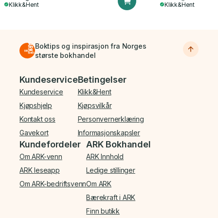
Klikk&Hent
Klikk&Hent
Boktips og inspirasjon fra Norges
største bokhandel
Bunnmeny
Kundeservice
Betingelser
Kundeservice
Klikk&Hent
Kjøpshjelp
Kjøpsvilkår
Kontakt oss
Personvernerklæring
Gavekort
Informasjonskapsler
Kundefordeler
ARK Bokhandel
Om ARK-venn
ARK Innhold
ARK leseapp
Ledige stillinger
Om ARK-bedriftsvenn
Om ARK
Bærekraft i ARK
Finn butikk