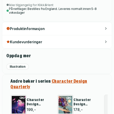
Ikke tilgjengelig for Klikk&Hent
På nettlager. Bestilles fra England. Leveres normalt innen 5-8
virkedager
Produktinformasjon
Kundevurderinger
Oppdag mer
Illustration
Andre bøker i serien
Character Design
Quarterly
Character
Character
Design
Design
Quarterly
Quarterly 22
199,-
178,-