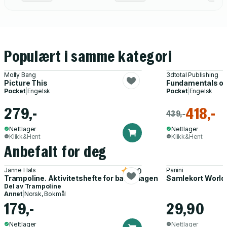
Populært i samme kategori
Molly Bang
3dtotal Publishing
Picture This
Fundamentals of
Pocket
|
Engelsk
Pocket
|
Engelsk
279,-
418,-
439,-
Nettlager
Nettlager
Klikk&Hent
Klikk&Hent
Anbefalt for deg
Janne Hals
Panini
5.0
Trampoline. Aktivitetshefte for barnehagen
Samlekort World
Del av
Trampoline
Annet
|
Norsk, Bokmål
179,-
29,90
Nettlager
Nettlager