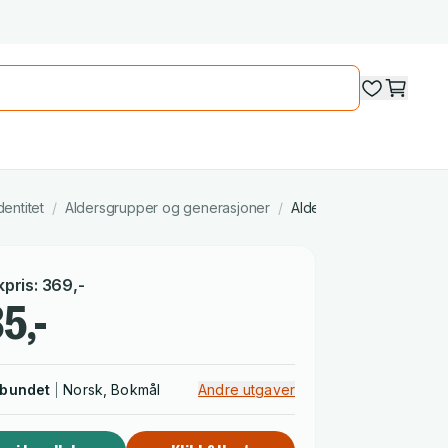
entitet
/
Aldersgrupper og generasjoner
/
Aldersgrupper: eldre
kpris
:
369
,-
5,-
nbundet
Norsk, Bokmål
Andre utgaver