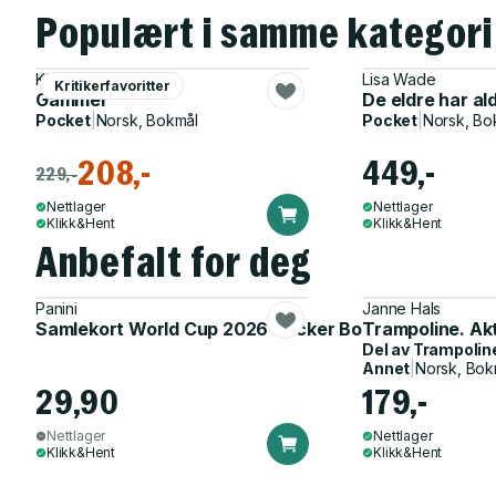
Populært i samme kategori
Kjersti Ericsson
Lisa Wade
Kritikerfavoritter
Gammel
De eldre har al
Pocket
|
Norsk, Bokmål
Pocket
|
Norsk, Bo
208,-
449,-
229,-
Nettlager
Nettlager
Klikk&Hent
Klikk&Hent
Anbefalt for deg
Panini
Janne Hals
Samlekort World Cup 2026 Sticker Booster
Trampoline. Ak
Del av
Trampolin
Annet
|
Norsk, Bok
29,90
179,-
Nettlager
Nettlager
Klikk&Hent
Klikk&Hent