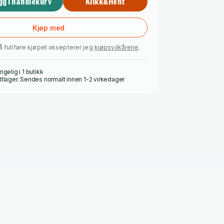
gg i handlekurv
Klikk&Hent
Kjøp med
å fullføre kjøpet aksepterer jeg
kjøpsvilkårene
.
ngelig i 1 butikk
ttlager. Sendes normalt innen 1-2 virkedager