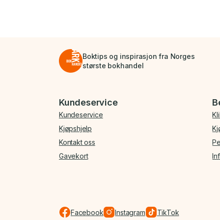
Boktips og inspirasjon fra Norges
største bokhandel
Bunnmeny
Kundeservice
B
Kundeservice
Kl
Kjøpshjelp
Kj
Kontakt oss
Pe
Gavekort
In
Facebook
Instagram
TikTok