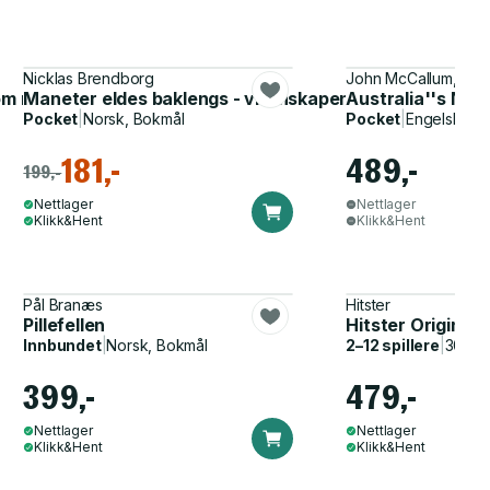
Nicklas Brendborg
John McCallum, Kari
dom nå og i årene som kommer
Maneter eldes baklengs - vitenskapens svar på et lengr
Australia''s Ne
Pocket
|
Norsk, Bokmål
Pocket
|
Engelsk
181,-
489,-
199,-
Nettlager
Nettlager
Klikk&Hent
Klikk&Hent
Pål Branæs
Hitster
Pillefellen
Hitster Original
Innbundet
|
Norsk, Bokmål
2–12 spillere
|
30–60
399,-
479,-
Nettlager
Nettlager
Klikk&Hent
Klikk&Hent