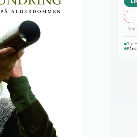
Le
Ved 
Tilgje
På ne