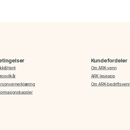
etingelser
Kundefordeler
ikk&Hent
Om ARK-venn
øpsvilkår
ARK leseapp
rsonvernerklæring
Om ARK-bedriftsven
formasjonskapsler