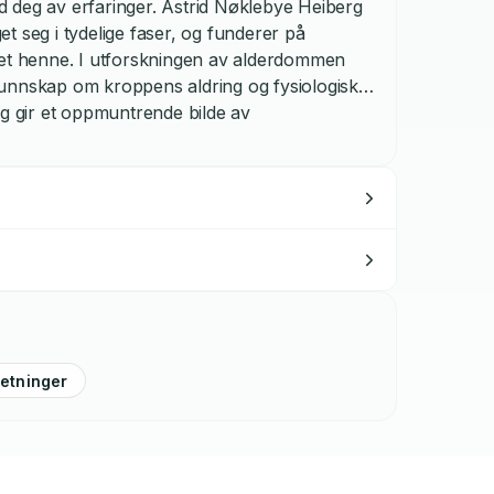
 deg av erfaringer. Astrid Nøklebye Heiberg
t seg i tydelige faser, og funderer på
get henne. I utforskningen av alderdommen
unnskap om kroppens aldring og fysiologiske
og gir et oppmuntrende bilde av
retninger