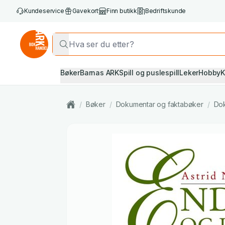
Kundeservice
Gavekort
Finn butikk
Bedriftskunde
Bøker
Barnas ARK
Spill og puslespill
Leker
Hobby
K
/
Bøker
/
Dokumentar og faktabøker
/
Do