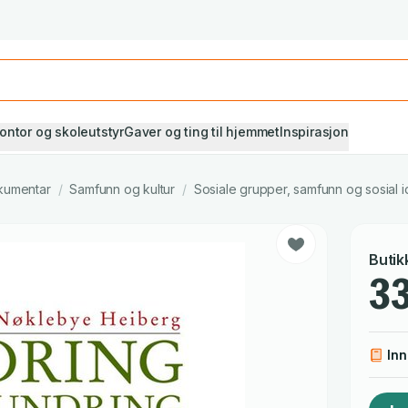
Studiestart! Alle* pensumbøker -20%
Se utvalget her
ontor og skoleutstyr
Gaver og ting til hjemmet
Inspirasjon
kumentar
/
Samfunn og kultur
/
Sosiale grupper, samfunn og sosial id
Butik
33
In