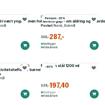
Runar Bakken
Pensum -20%
dri vært yngre - men hvorfor jobber de ikke?
I løvens gap - om aldring og alder
kmål
Pocket
|
Norsk, Bokmål
287,-
359,-
Nettlager
Klikk&Hent
Matboks stål 1200 ml
5.0
-40%
tivitetshefte for barnehagen
e
mål
197,40
329,-
Nettlager
Klikk&Hent