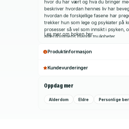
hvor du har vært og hva du bringer med
beskriver hvordan hennes liv har bevege
hvordan de forskjellige fasene har pre
trekker hun som lege og psykiater på k
prosesser så vel som innsikt i psyken, 
Les mer om boken her.
alderdommens mange muligheter.
Produktinformasjon
Kundevurderinger
Oppdag mer
Alderdom
Eldre
Personlige be