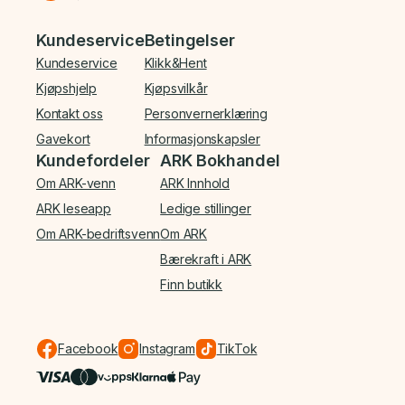
Bunnmeny
Kundeservice
Betingelser
Kundeservice
Klikk&Hent
Kjøpshjelp
Kjøpsvilkår
Kontakt oss
Personvernerklæring
Gavekort
Informasjonskapsler
Kundefordeler
ARK Bokhandel
Om ARK-venn
ARK Innhold
ARK leseapp
Ledige stillinger
Om ARK-bedriftsvenn
Om ARK
Bærekraft i ARK
Finn butikk
Facebook
Instagram
TikTok