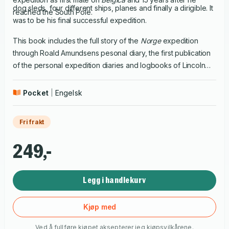
dog sleds, four different ships, planes and finally a dirigible. It
reached the South Pole.
was to be his final successful expedition.
This book includes the full story of the
Norge
expedition
through Roald Amundsens pesonal diary, the first publication
of the personal expedition diaries and logbooks of Lincoln
Ellsworth, Umberto Nobile and Bernt Balchen, a large number
of newspaper articles following the expedition day to day,
Pocket
Engelsk
and more than 350 photos from archives in Norway, USA and
Italy.
Fri frakt
249,-
Legg i handlekurv
Kjøp med
Ved å fullføre kjøpet aksepterer jeg
kjøpsvilkårene
.