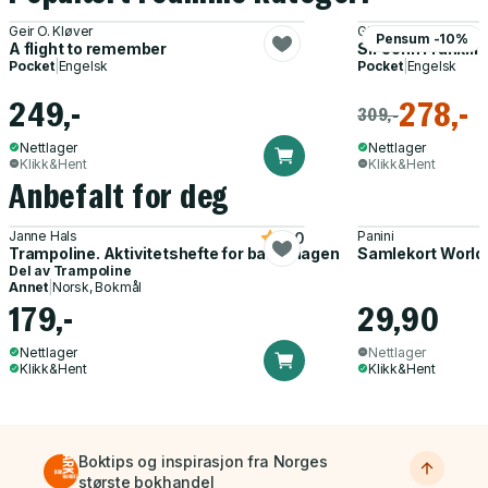
Geir O. Kløver
Gillian Hutchinson
Pensum -10%
A flight to remember
Sir John Franklin
Pocket
|
Engelsk
Pocket
|
Engelsk
249,-
278,-
309,-
Nettlager
Nettlager
Klikk&Hent
Klikk&Hent
Anbefalt for deg
Janne Hals
Panini
5.0
Trampoline. Aktivitetshefte for barnehagen
Samlekort World
Del av
Trampoline
Annet
|
Norsk, Bokmål
179,-
29,90
Nettlager
Nettlager
Klikk&Hent
Klikk&Hent
Boktips og inspirasjon fra Norges
største bokhandel