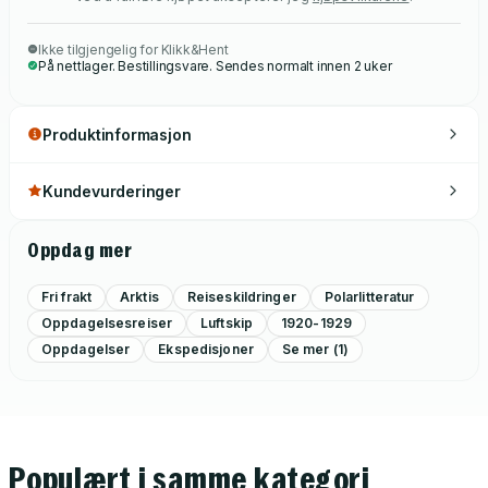
Ikke tilgjengelig for Klikk&Hent
På nettlager. Bestillingsvare. Sendes normalt innen 2 uker
Produktinformasjon
Kundevurderinger
Oppdag mer
Fri frakt
Arktis
Reiseskildringer
Polarlitteratur
Oppdagelsesreiser
Luftskip
1920-1929
Oppdagelser
Ekspedisjoner
Se mer (1)
Populært i samme kategori