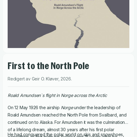
First to the North Pole
Redigert av
Geir O. Kløver
,
2026
.
Roald Amundsen`s flight in Norge across the Arctic
On 12 May 1926 the airship
Norge
under the leadership of
Roald Amundsen reached the North Pole from Svalbard, and
continued on to Alaska. For Amundsen it was the culmination
of a lifelong dream, almost 30 years after his first polar
He had conquered the polar world on skis and snowshoes,
expedition as first mate on
Belgica
and 15 years after he