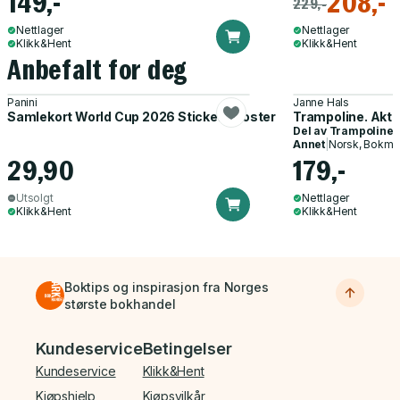
149,-
208,-
229,-
Nettlager
Nettlager
Klikk&Hent
Klikk&Hent
Anbefalt for deg
Panini
Janne Hals
Samlekort World Cup 2026 Sticker Booster
Trampoline. Akti
Del av
Trampoline
Annet
|
Norsk, Bokmå
29,90
179,-
Utsolgt
Nettlager
Klikk&Hent
Klikk&Hent
Boktips og inspirasjon fra Norges
største bokhandel
Bunnmeny
Kundeservice
Betingelser
Kundeservice
Klikk&Hent
Kjøpshjelp
Kjøpsvilkår