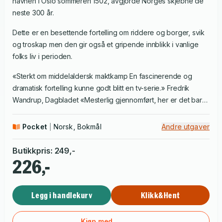
havnen i Oslo sommeren 1502, avgjorde Norges skjebne de
neste 300 år.
Dette er en besettende fortelling om riddere og borger, svik
og troskap men den gir også et gripende innblikk i vanlige
folks liv i perioden.
«Sterkt om middelaldersk maktkamp En fascinerende og
dramatisk fortelling kunne godt blitt en tv-serie.» Fredrik
Wandrup, Dagbladet «Mesterlig gjennomført, her er det bare
å gratulere. Kildene flettes inn i fortellingen på en så naturlig
måte at man har vanskelig for å tro at det er sant. Wow!»
Pocket
Norsk, Bokmål
Andre utgaver
Øystein Morten, forfatteren av bl.a Norske ødegårder og
Jakten på Olav den hellige.
Butikkpris
:
249
,-
226,-
Legg i handlekurv
Klikk&Hent
Kjøp med