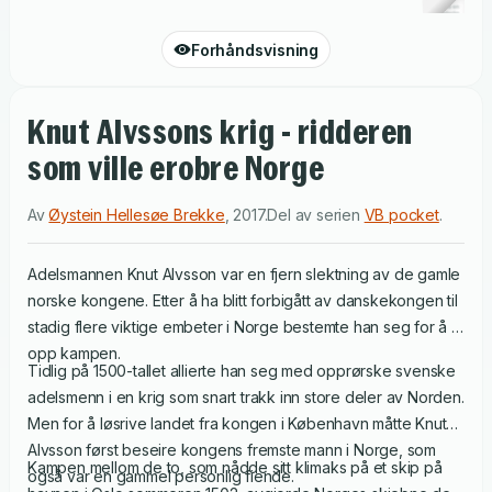
Forhåndsvisning
Knut Alvssons krig - ridderen
som ville erobre Norge
Av
Øystein Hellesøe Brekke
,
2017
.
Del av serien
VB pocket
.
Adelsmannen Knut Alvsson var en fjern slektning av de gamle
norske kongene. Etter å ha blitt forbigått av danskekongen til
stadig flere viktige embeter i Norge bestemte han seg for å ta
opp kampen.
Tidlig på 1500-tallet allierte han seg med opprørske svenske
adelsmenn i en krig som snart trakk inn store deler av Norden.
Men for å løsrive landet fra kongen i København måtte Knut
Alvsson først beseire kongens fremste mann i Norge, som
Kampen mellom de to, som nådde sitt klimaks på et skip på
også var en gammel personlig fiende.