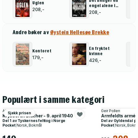
Det henger en
Uglen
engel alene i
208,-
skogen
208,-
Andre bøker av
Øystein Hellesøe Brekke
En fryktet
Kontoret
kvinne
179,-
426,-
Populært i samme kategori
Alf R. Jacobsen
Geir Pollen
Sjekk prisen
Krysseren Blücher - 9. april 1940
Armfeldts armé -
Del 1 av
Tyskernes felttog i Norge
Del av
Gyldendal p
Pocket
|
Norsk, Bokmål
Pocket
|
Norsk, Bokm