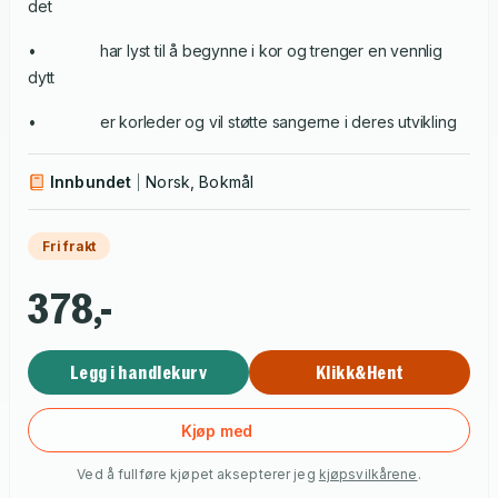
det
• har lyst til å begynne i kor og trenger en vennlig
dytt
• er korleder og vil støtte sangerne i deres utvikling
Innbundet
Norsk, Bokmål
Fri frakt
378,-
Legg i handlekurv
Klikk&Hent
Kjøp med
Ved å fullføre kjøpet aksepterer jeg
kjøpsvilkårene
.