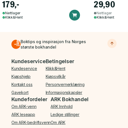
179,-
29,90
Nettlager
Nettlager
Klikk&Hent
Klikk&Hent
Boktips og inspirasjon fra Norges
største bokhandel
Bunnmeny
Kundeservice
Betingelser
Kundeservice
Klikk&Hent
Kjøpshjelp
Kjøpsvilkår
Kontakt oss
Personvernerklæring
Gavekort
Informasjonskapsler
Kundefordeler
ARK Bokhandel
Om ARK-venn
ARK Innhold
ARK leseapp
Ledige stillinger
Om ARK-bedriftsvenn
Om ARK