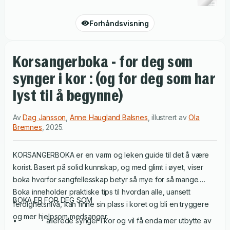
Forhåndsvisning
Korsangerboka - for deg som
synger i kor : (og for deg som har
lyst til å begynne)
Av
Dag Jansson
,
Anne Haugland Balsnes
,
illustrert av
Ola
Bremnes
,
2025
.
KORSANGERBOKA er en varm og leken guide til det å være
korist. Basert på solid kunnskap, og med glimt i øyet, viser
boka hvorfor sangfellesskap betyr så mye for så mange.
Boka inneholder praktiske tips til hvordan alle, uansett
BOKA ER FOR DEG SOM
ferdighetsnivå, kan finne sin plass i koret og bli en tryggere
og mer hjelpsom medsanger.
• allerede synger i kor og vil få enda mer utbytte av