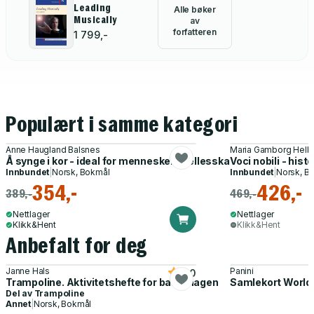
Leading
Alle bøker
Musically
av
forfatteren
1 799,-
Populært i samme kategori
Anne Haugland Balsnes
Maria Gamborg Hel
Å synge i kor - ideal for menneskelig fellesskap?
Voci nobili - hist
Innbundet
|
Norsk, Bokmål
Innbundet
|
Norsk, B
354,-
426,-
389,-
469,-
Nettlager
Nettlager
Klikk&Hent
Klikk&Hent
Anbefalt for deg
Janne Hals
Panini
5.0
Trampoline. Aktivitetshefte for barnehagen
Samlekort World
Del av
Trampoline
Annet
|
Norsk, Bokmål