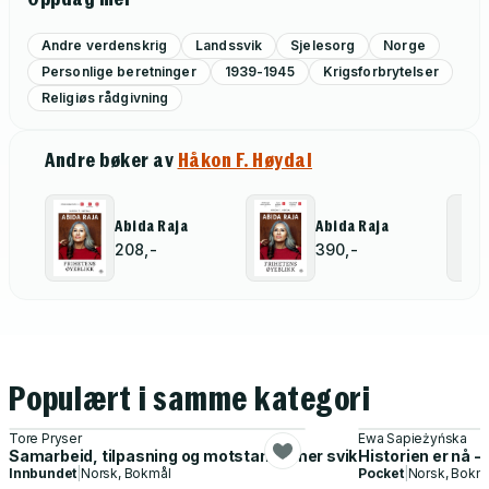
Andre verdenskrig
Landssvik
Sjelesorg
Norge
Personlige beretninger
1939-1945
Krigsforbrytelser
Religiøs rådgivning
Andre bøker av
Håkon F. Høydal
Abida Raja
Abida Raja
208,-
390,-
Populært i samme kategori
Tore Pryser
Ewa Sapieżyńska
Samarbeid, tilpasning og motstand - mer svik og gråsoner
Historien er nå -
Innbundet
|
Norsk, Bokmål
Pocket
|
Norsk, Bokm