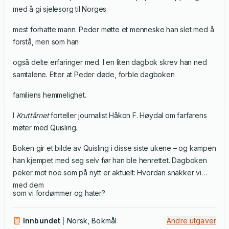
med å gi sjelesorg til Norges
mest forhatte mann. Peder møtte et menneske han slet med å
forstå, men som han
også delte erfaringer med. I en liten dagbok skrev han ned
samtalene. Etter at Peder døde, forble dagboken
familiens hemmelighet.
I
Kruttårnet
forteller journalist Håkon F. Høydal om farfarens
møter med Quisling.
Boken gir et bilde av Quisling i disse siste ukene – og kampen
han kjempet med seg selv før han ble henrettet. Dagboken
peker mot noe som på nytt er aktuelt: Hvordan snakker vi
med dem
som vi fordømmer og hater?
Innbundet
Norsk, Bokmål
Andre utgaver