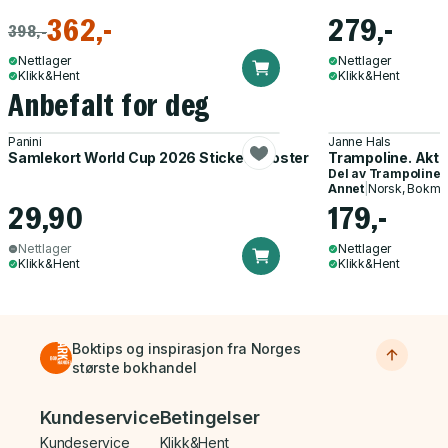
362,-
279,-
398,-
Nettlager
Nettlager
Klikk&Hent
Klikk&Hent
Anbefalt for deg
Panini
Janne Hals
Samlekort World Cup 2026 Sticker Booster
Trampoline. Akti
Del av
Trampoline
Annet
|
Norsk, Bokmå
29,90
179,-
Nettlager
Nettlager
Klikk&Hent
Klikk&Hent
Boktips og inspirasjon fra Norges
største bokhandel
Bunnmeny
Kundeservice
Betingelser
Kundeservice
Klikk&Hent