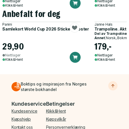
Nettlager
Nettlager
Klikk&Hent
Klikk&Hent
Anbefalt for deg
Panini
Janne Hals
Samlekort World Cup 2026 Sticker Booster
Trampoline. Akti
Del av
Trampoline
Annet
|
Norsk, Bokmå
29,90
179,-
Nettlager
Nettlager
Klikk&Hent
Klikk&Hent
Boktips og inspirasjon fra Norges
største bokhandel
Bunnmeny
Kundeservice
Betingelser
Kundeservice
Klikk&Hent
Kjøpshjelp
Kjøpsvilkår
Kontakt oss
Personvernerklæring