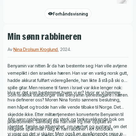
Forhåndsvisning
Min sønn rabbineren
Av
Nina Drolsum Kroglund
,
2024
.
Benyamin var nitten år da han bestemte seg: Han ville avtjene
verneplikt i den israelske hæren. Han var en vanlig norsk gutt,
hadde akkurat fullført videregående, han likte å stå på ski og
spille gitar. Men reisene til faren i Israel var ikke lenger nok:
Hva er det som bestemmer hvem vi er? Hvor er vi hjemme,
Som israelsk statsborger ville Benyamin tjenestegjøre i hæren.
hva definerer oss? Moren Nina forsto sønnens beslutning,
men håpet og trodde han ville vende tilbake til Norge. Det
skjedde ikke. Etter militærtjenesten konverterte Benyamin til
Min sønn rabbineren
er en sterk og tankevekkende bok om
jødedommen. Samtidig ble han mer og mer opptatt av
identitet, familie og tilhørighet, om nærhet og avstand, om det
religiøse spørsmål. I dag er han rabbiner i en ortodoks
vi viser og det vi skjuler. Men også en øyeåpnende reise inn i