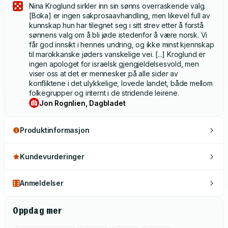
Nina Kroglund sirkler inn sin sønns overraskende valg.
[Boka] er ingen sakprosaavhandling, men likevel full av
kunnskap hun har tilegnet seg i sitt strev etter å forstå
sønnens valg om å bli jøde istedenfor å være norsk. Vi
får god innsikt i hennes undring, og ikke minst kjennskap
til marokkanske jøders vanskelige vei. [...] Kroglund er
ingen apologet for israelsk gjengjeldelsesvold, men
viser oss at det er mennesker på alle sider av
konfliktene i det ulykkelige, lovede landet, både mellom
folkegrupper og internt i de stridende leirene.
Jon Rognlien, Dagbladet
Produktinformasjon
Kundevurderinger
Anmeldelser
Oppdag mer