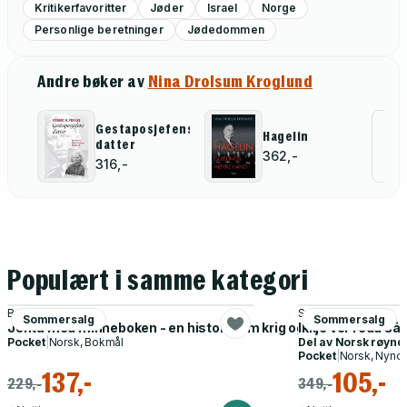
Kritikerfavoritter
Jøder
Israel
Norge
Personlige beretninger
Jødedommen
Andre bøker av
Nina Drolsum Kroglund
Gestaposjefens
Al
Hagelin
datter
362,-
for
316,-
Populært i samme kategori
Bart Van Es
Sumaya Jirde Ali
Sommersalg
Sommersalg
Jenta med minneboken - en historie om krig og familie, og et 
Ikkje ver redd s
Pocket
|
Norsk, Bokmål
Del av
Norsk røyn
Pocket
|
Norsk, Nyno
137,-
105,-
229,-
349,-