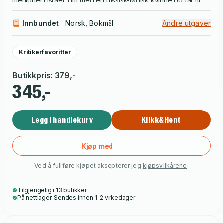
menighet i Israel, gift med en russisk-jødisk kvinne og far til
det israelske samfunnet i dag. Hva kan Benyamins liv og
seks barn.
historien til familien hans i Israel si oss om jødisk virkelighet?
Innbundet
Norsk, Bokmål
Andre utgaver
Og hva skjer når krigen i Gaza bryter ut?
Kritikerfavoritter
Butikkpris
:
379
,-
345,-
Legg i handlekurv
Klikk&Hent
Kjøp med
Ved å fullføre kjøpet aksepterer jeg
kjøpsvilkårene
.
Tilgjengelig i 13 butikker
På nettlager. Sendes innen 1-2 virkedager