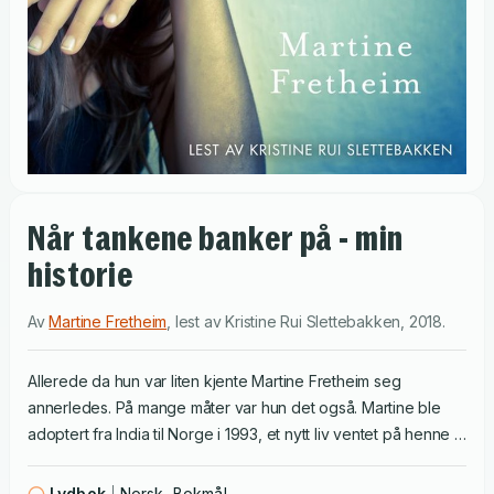
Når tankene banker på - min
historie
Av
Martine Fretheim
,
lest av
Kristine Rui Slettebakken
,
2018
.
Allerede da hun var liten kjente Martine Fretheim seg
annerledes. På mange måter var hun det også. Martine ble
adoptert fra India til Norge i 1993, et nytt liv ventet på henne i
et av verdens rikeste land med muligheter i alle retninger. Det
var bare en ting som var galt, hun klarte ikke å gripe noen av
Lydbok
Norsk, Bokmål