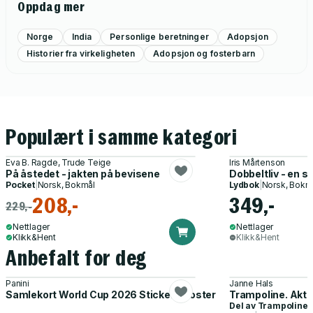
Oppdag mer
Norge
India
Personlige beretninger
Adopsjon
Historier fra virkeligheten
Adopsjon og fosterbarn
Populært i samme kategori
Eva B. Ragde, Trude Teige
Iris Mårtenson
På åstedet - jakten på bevisene
Dobbeltliv - en s
Pocket
|
Norsk, Bokmål
Lydbok
|
Norsk, Bokm
208,-
349,-
229,-
Nettlager
Nettlager
Klikk&Hent
Klikk&Hent
Anbefalt for deg
Panini
Janne Hals
Samlekort World Cup 2026 Sticker Booster
Trampoline. Akti
Del av
Trampoline