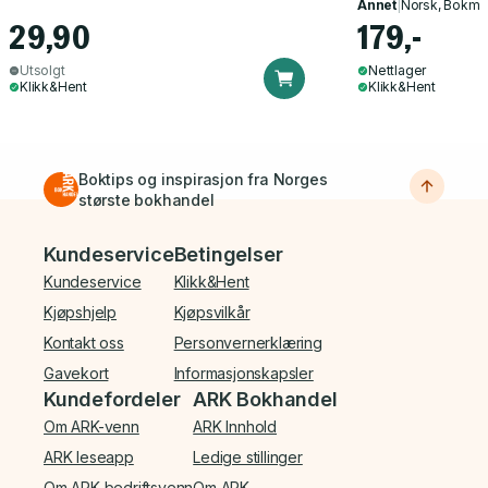
Annet
|
Norsk, Bokmå
29,90
179,-
Utsolgt
Nettlager
Klikk&Hent
Klikk&Hent
Boktips og inspirasjon fra Norges
største bokhandel
Bunnmeny
Kundeservice
Betingelser
Kundeservice
Klikk&Hent
Kjøpshjelp
Kjøpsvilkår
Kontakt oss
Personvernerklæring
Gavekort
Informasjonskapsler
Kundefordeler
ARK Bokhandel
Om ARK-venn
ARK Innhold
ARK leseapp
Ledige stillinger
Om ARK-bedriftsvenn
Om ARK