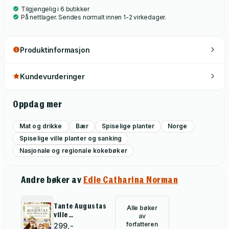
Tilgjengelig i 6 butikker
På nettlager. Sendes normalt innen 1-2 virkedager.
Produktinformasjon
Kundevurderinger
Oppdag mer
Mat og drikke
Bær
Spiselige planter
Norge
Spiselige ville planter og sanking
Nasjonale og regionale kokebøker
Andre bøker av
Edle Catharina Norman
Tante Augustas
Alle bøker
ville
av
spiskammer
forfatteren
299,-