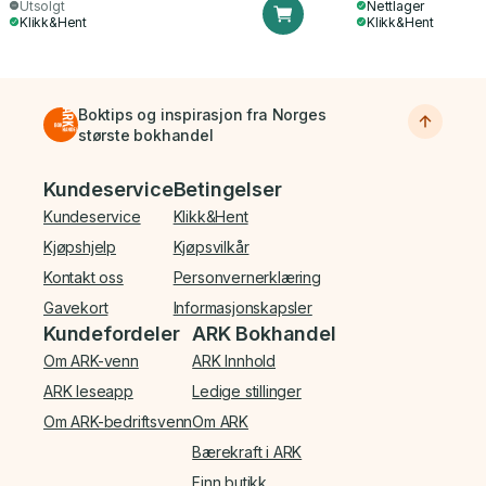
Utsolgt
Nettlager
Klikk&Hent
Klikk&Hent
Boktips og inspirasjon fra Norges
største bokhandel
Bunnmeny
Kundeservice
Betingelser
Kundeservice
Klikk&Hent
Kjøpshjelp
Kjøpsvilkår
Kontakt oss
Personvernerklæring
Gavekort
Informasjonskapsler
Kundefordeler
ARK Bokhandel
Om ARK-venn
ARK Innhold
ARK leseapp
Ledige stillinger
Om ARK-bedriftsvenn
Om ARK
Bærekraft i ARK
Finn butikk