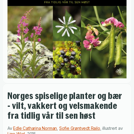
Norges spiselige planter og bær
- vilt, vakkert og velsmakende
fra tidlig vår til sen høst
Av
Edle Catharina Norman
,
Sofie Grøntvedt Railo
,
illustrert av
Line Wiel
,
2015
.