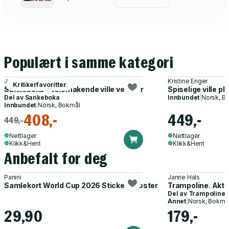
Populært i samme kategori
Jørgen Ravneberg
Kristine Enger
Kritikerfavoritter
Sankeboka - velsmakende ville vekster
Spiselige ville p
Del av
Sankeboka
Innbundet
|
Norsk, B
Innbundet
|
Norsk, Bokmål
408,-
449,-
449,-
Nettlager
Nettlager
Klikk&Hent
Klikk&Hent
Anbefalt for deg
Panini
Janne Hals
Samlekort World Cup 2026 Sticker Booster
Trampoline. Akti
Del av
Trampoline
Annet
|
Norsk, Bokmå
29,90
179,-