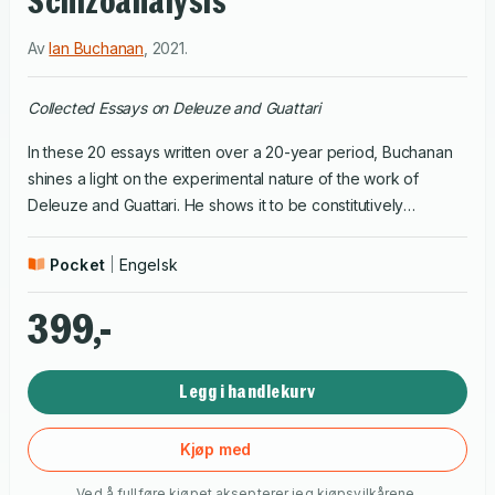
Schizoanalysis
Av
Ian Buchanan
,
2021
.
Collected Essays on Deleuze and Guattari
In these 20 essays written over a 20-year period, Buchanan
shines a light on the experimental nature of the work of
Deleuze and Guattari. He shows it to be constitutively
incomplete as their project was an attempt to understand our
contemporary situation which is constantly changing and can
Pocket
Engelsk
therefore never be understood in a complete way. Clustered
around five main themes - Method, Film, Space, Analysis and
399,-
Assemblages - Buchanan's book will appeal to experts as
well as those new to Deleuze and Guattari working across
Legg i handlekurv
literary criticism, film studies, cultural studies, political theory
and philosophy.
Kjøp med
Ved å fullføre kjøpet aksepterer jeg
kjøpsvilkårene
.