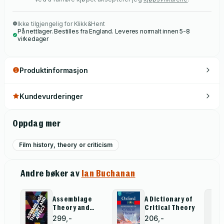
Ikke tilgjengelig for Klikk&Hent
På nettlager. Bestilles fra England. Leveres normalt innen 5-8
virkedager
Produktinformasjon
Kundevurderinger
Oppdag mer
Film history, theory or criticism
Andre bøker av
Ian Buchanan
Assemblage
A Dictionary of
Theory and
Critical Theory
Affect
299,-
206,-