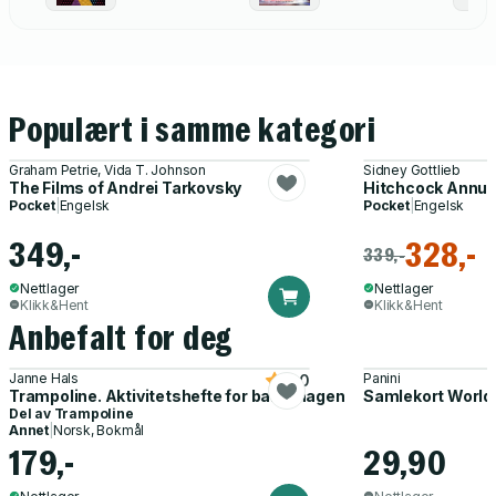
Populært i samme kategori
Graham Petrie, Vida T. Johnson
Sidney Gottlieb
The Films of Andrei Tarkovsky
Hitchcock Annua
Pocket
|
Engelsk
Pocket
|
Engelsk
349,-
328,-
339,-
Nettlager
Nettlager
Klikk&Hent
Klikk&Hent
Anbefalt for deg
Janne Hals
Panini
5.0
Trampoline. Aktivitetshefte for barnehagen
Samlekort World
Del av
Trampoline
Annet
|
Norsk, Bokmål
179,-
29,90