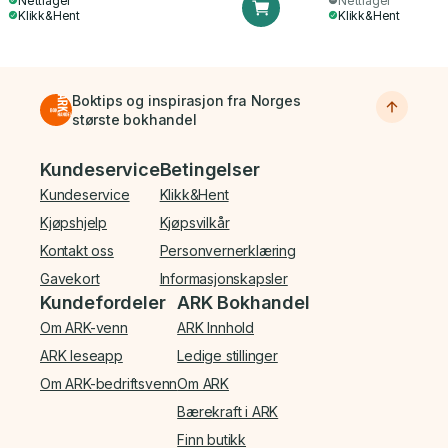
Nettlager
Nettlager
Klikk&Hent
Klikk&Hent
Boktips og inspirasjon fra Norges
største bokhandel
Bunnmeny
Kundeservice
Betingelser
Kundeservice
Klikk&Hent
Kjøpshjelp
Kjøpsvilkår
Kontakt oss
Personvernerklæring
Gavekort
Informasjonskapsler
Kundefordeler
ARK Bokhandel
Om ARK-venn
ARK Innhold
ARK leseapp
Ledige stillinger
Om ARK-bedriftsvenn
Om ARK
Bærekraft i ARK
Finn butikk