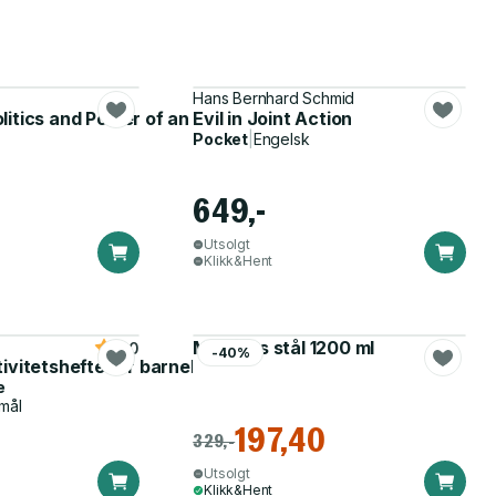
Hans Bernhard Schmid
litics and Power of an Emotion
Evil in Joint Action
Pocket
|
Engelsk
649,-
Utsolgt
Klikk&Hent
Matboks stål 1200 ml
5.0
-40%
tivitetshefte for barnehagen
e
mål
197,40
329,-
Utsolgt
Klikk&Hent