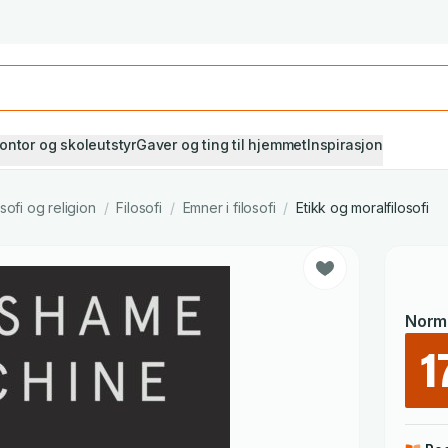
Studiestart! Alle* pensumbøker -20%
Se utvalget her
ontor og skoleutstyr
Gaver og ting til hjemmet
Inspirasjon
osofi og religion
/
Filosofi
/
Emner i filosofi
/
Etikk og moralfilosofi
Norma
1