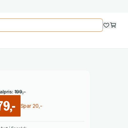
lpris
:
199
,-
79,-
Spar
20
,-