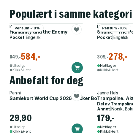
Populært i samme kategori
B. Gulli
David Keen
Pensum -10%
Pensum -10%
Humanity and the Enemy
Shame – The Po
Pocket
|
Engelsk
Pocket
|
Engelsk
584,-
278,-
649,-
309,-
Utsolgt
Nettlager
Klikk&Hent
Klikk&Hent
Anbefalt for deg
Panini
Janne Hals
Samlekort World Cup 2026 Sticker Booster
Trampoline. Ak
Del av
Trampolin
Annet
|
Norsk, Bok
29,90
179,-
Utsolgt
Nettlager
Klikk&Hent
Klikk&Hent