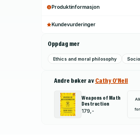
Produktinformasjon
Kundevurderinger
Oppdag mer
Ethics and moral philosophy
Socio
Andre bøker av
Cathy O'Neil
Weapons of Math
Al
Destruction
for
179,-