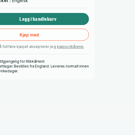
cket
Engelsk
Legg i handlekurv
Kjøp med
å fullføre kjøpet aksepterer jeg
kjøpsvilkårene
.
 tilgjengelig for Klikk&Hent
ettlager. Bestilles fra England. Leveres normalt innen
virkedager.