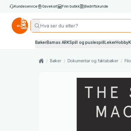
Kundeservice
Gavekort
Finn butikk
Bedriftskunde
Bøker
Barnas ARK
Spill og puslespill
Leker
Hobby
K
/
Bøker
/
Dokumentar og faktabøker
/
Fil