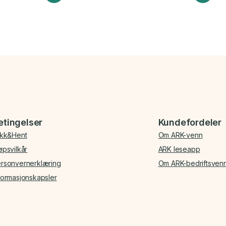
etingelser
Kundefordeler
ikk&Hent
Om ARK-venn
øpsvilkår
ARK leseapp
rsonvernerklæring
Om ARK-bedriftsven
formasjonskapsler