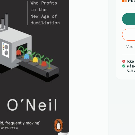
Po
Ved 
Ikke
På n
5-8 