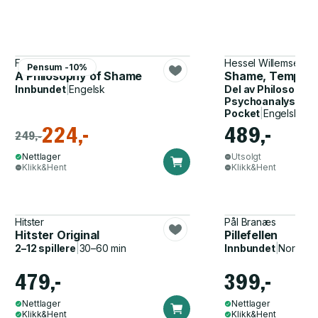
Frédéric Gros
Hessel Willemsen, L
Pensum -10%
A Philosophy of Shame
Shame, Temporal
Innbundet
|
Engelsk
Del av
Philosophy 
Psychoanalysis
Pocket
|
Engelsk
224,-
489,-
249,-
Nettlager
Utsolgt
Klikk&Hent
Klikk&Hent
Hitster
Pål Branæs
Hitster Original
Pillefellen
2–12 spillere
|
30–60 min
Innbundet
|
Norsk, 
479,-
399,-
Nettlager
Nettlager
Klikk&Hent
Klikk&Hent