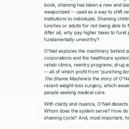
book, shaming has taken a new and dange
weaponized -- used as a way to shift re
institutions to individuals. Shaming chil
lunches or adults for not being able to f
After all, why pay higher taxes to fun
fundamentally unworthy?
O'Neil explores the machinery behind 
corporations and the healthcare system 
rehab clinics, reentry programs, drug a
-- all of which profit from 'punching 
The Shame Machine
is the story of O'N
recent weight-loss surgery, which awak
people seeking medical care.
With clarity and nuance, O'Neil dissec
Whom does the system serve? How do cu
shaming cycle? And, most important, ho