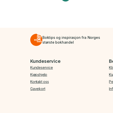
Boktips og inspirasjon fra Norges
største bokhandel
Bunnmeny
Kundeservice
B
Kundeservice
Kl
Kjøpshjelp
Kj
Kontakt oss
Pe
Gavekort
In