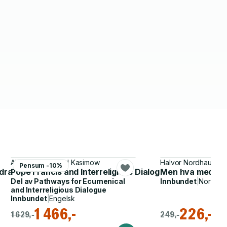
Alan Race, Harold Kasimow
Halvor Nordhaug
Pensum -10%
drag til et arveoppgjør
Pope Francis and Interreligious Dialogue
Men hva med de 
Del av
Pathways for Ecumenical
Innbundet
|
Norsk, 
and Interreligious Dialogue
Innbundet
|
Engelsk
1 466,-
226,-
1 629,-
249,-