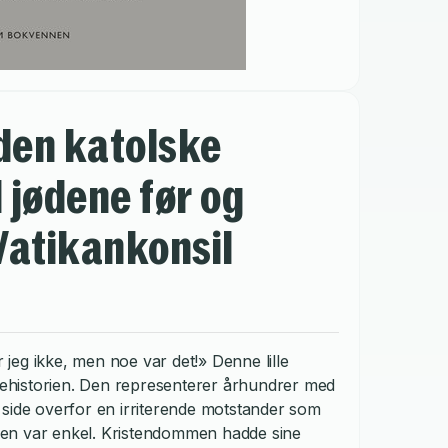
den katolske
l jødene før og
Vatikankonsil
jeg ikke, men noe var det!» Denne lille
rkehistorien. Den representerer århundrer med
 side overfor en irriterende motstander som
saken var enkel. Kristendommen hadde sine