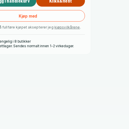
gg i handlekurv
Klikk&Hent
Kjøp med
å fullføre kjøpet aksepterer jeg
kjøpsvilkårene
.
engelig i 8 butikker
ettlager. Sendes normalt innen 1-2 virkedager.