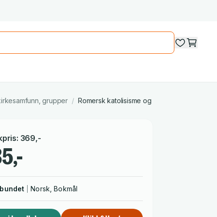
 kirkesamfunn, grupper
/
Romersk katolisisme og romersk-katolske ki
kpris
:
369
,-
5,-
nbundet
Norsk, Bokmål