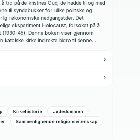
å tro på de kristnes Gud, de hadde til og med
e til syndebukker for ulike politiske og
ærlig i økonomiske nedgangstider. Det
elige eksperiment Holocaust, forsøket på å
dt (1930-45). Denne boken viser gjennom
atolske kirke indirekte bidro til denne
 jødiske trosgrunnlag og bekjempe jødisk liv og
vendepunktet i denne relasjonen. Det ble
sen av staten Israel i 1948, men det
irkens forhold til jøder og jødedom under Det
silet i dokumentet Nostra aetate at kirkens tro
ses og profetene, at alle kristne er Abrahams
 forutsagt i det utvalgte folks (jødenes)
 dokumentet ble vedtatt av konsilet med
 videre den radikale endringen i forholdet
ap
Kirkehistorie
Jødedommen
 til i dag, noe som har forandret begge parters
ner
Sammenlignende religionsvitenskap
e».