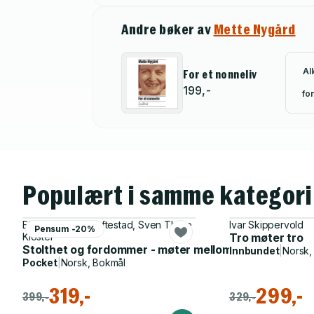
Andre bøker av
Mette Nygård
Al
For et nonneliv
199,-
for
Populært i samme kategori
Eivor Andersen Oftestad, Sven Thore
Ivar Skippervold
Pensum -20%
Kloster
Tro møter tro
Stolthet og fordommer - møter mellom jøder, kristne
Innbundet
|
Norsk,
Pocket
|
Norsk, Bokmål
319,-
299,-
399,-
329,-