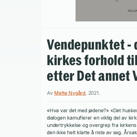
Vendepunktet - 
kirkes forhold ti
etter Det annet 
Av
Mette Nygård
,
2021
.
«Hva var det med jødene?» «Det husker 
dialogen kamuflerer en viktig del av ki
undertrykkelse og overgrep fra kirkens
den ikke helt klarte å riste av seg. År