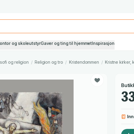
Studiestart! Alle* pensumbøker -20%
Se utvalget her
ontor og skoleutstyr
Gaver og ting til hjemmet
Inspirasjon
osofi og religion
/
Religion og tro
/
Kristendommen
/
Kristne kirker,
Butik
33
In