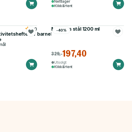
Nettlager
Klikk&Hent
Matboks stål 1200 ml
5.0
-40%
tivitetshefte for barnehagen
e
mål
197,40
329,-
Utsolgt
Klikk&Hent