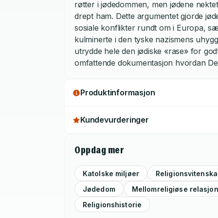
røtter i jødedommen, men jødene nektet 
drept ham. Dette argumentet gjorde jøden
sosiale konflikter rundt om i Europa, s
kulminerte i den tyske nazismens uhygg
utrydde hele den jødiske «rase» for go
omfattende dokumentasjon hvordan Den k
tragedien ved å forakte og fornekte sitt
tro gjennom århundrer, men viser også 
Produktinformasjon
påvirket både av Holocaust og opprettel
avgjørende punktet var en revisjon av k
Kundevurderinger
annet Vatikankonsil. I 1965 erklærte kon
har sin begynnelse hos patriarkene, Mo
barn ifølge troen, og at kirkens frelse er
Oppdag mer
vandring ut av trelldommens land. Dette
overveldende flertall. Boken presenterer
Katolske miljøer
Religionsvitensk
både fra kristen og jødisk side fra 1965
Jødedom
Mellomreligiøse relasjo
gjensidige holdning «fra fiender til brødr
Religionshistorie