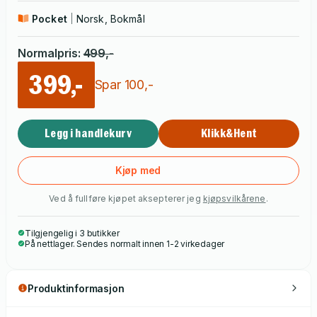
Pocket
Norsk, Bokmål
Normalpris
:
499
,-
399,-
Spar
100
,-
Legg i handlekurv
Klikk&Hent
Kjøp med
Ved å fullføre kjøpet aksepterer jeg
kjøpsvilkårene
.
Tilgjengelig i 3 butikker
På nettlager. Sendes normalt innen 1-2 virkedager
Produktinformasjon