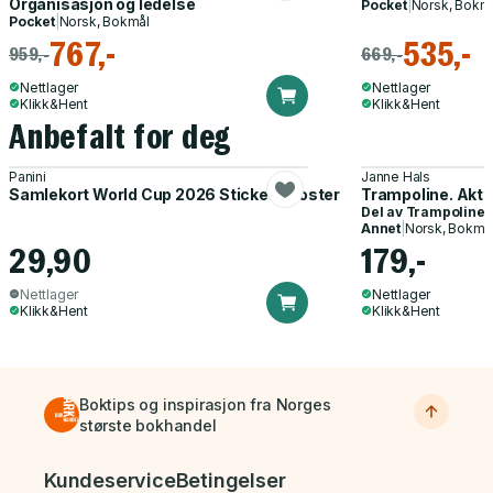
Organisasjon og ledelse
Pocket
|
Norsk, Bokm
Pocket
|
Norsk, Bokmål
767,-
535,-
959,-
669,-
Nettlager
Nettlager
Klikk&Hent
Klikk&Hent
Anbefalt for deg
Panini
Janne Hals
Samlekort World Cup 2026 Sticker Booster
Trampoline. Akti
Del av
Trampoline
Annet
|
Norsk, Bokmå
29,90
179,-
Nettlager
Nettlager
Klikk&Hent
Klikk&Hent
Boktips og inspirasjon fra Norges
største bokhandel
Bunnmeny
Kundeservice
Betingelser