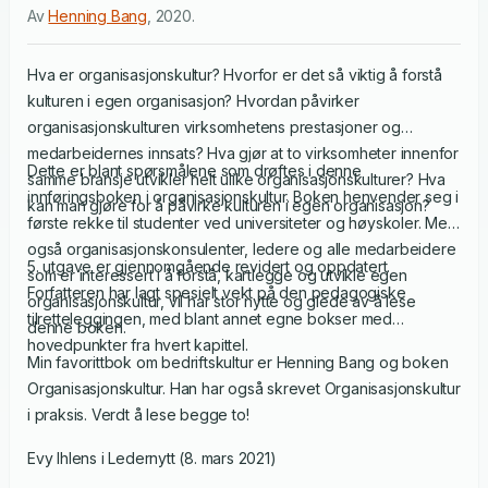
Av
Henning Bang
,
2020
.
Hva er organisasjonskultur? Hvorfor er det så viktig å forstå
kulturen i egen organisasjon? Hvordan påvirker
organisasjonskulturen virksomhetens prestasjoner og
medarbeidernes innsats? Hva gjør at to virksomheter innenfor
Dette er blant spørsmålene som drøftes i denne
samme bransje utvikler helt ulike organisasjonskulturer? Hva
innføringsboken i organisasjonskultur. Boken henvender seg i
kan man gjøre for å påvirke kulturen i egen organisasjon?
første rekke til studenter ved universiteter og høyskoler. Men
også organisasjonskonsulenter, ledere og alle medarbeidere
5. utgave er gjennomgående revidert og oppdatert.
som er interessert i å forstå, kartlegge og utvikle egen
Forfatteren har lagt spesielt vekt på den pedagogiske
organisasjonskultur, vil har stor nytte og glede av å lese
tilretteleggingen, med blant annet egne bokser med
denne boken.
hovedpunkter fra hvert kapittel.
Min favorittbok om bedriftskultur er Henning Bang og boken
Organisasjonskultur. Han har også skrevet Organisasjonskultur
i praksis. Verdt å lese begge to!
Evy Ihlens i Ledernytt (8. mars 2021)