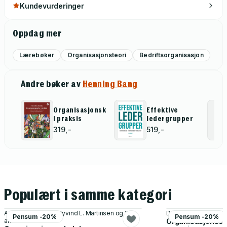
Kundevurderinger
Oppdag mer
Lærebøker
Organisasjonsteori
Bedriftsorganisasjon
Andre bøker av
Henning Bang
Organisasjonskultur
Effektive
i praksis
ledergrupper
319,-
519,-
Populært i samme kategori
Anders Skogstad, Øyvind L. Martinsen og 2
Dag Ingvar Jacobse
Pensum -20%
Pensum -20%
andre
Organisasjonsen