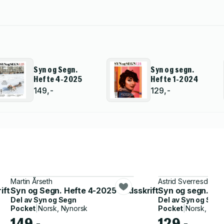
Syn og Segn.
Syn og segn.
Hefte 4-2025
Hefte 1-2024
149,-
129,-
Martin Årseth
Astrid Sverresdotter
ft for kultur, samfunn & politikk
Syn og Segn. Hefte 4-2025 - tidsskrift for kultur, samfu
Syn og segn. Heft
Del av
Syn og Segn
Del av
Syn og Segn
Pocket
|
Norsk, Nynorsk
Pocket
|
Norsk, Nyn
149,-
129,-