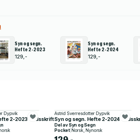
n
Syn og segn.
Syn og segn.
Hefte 2-2023
Hefte 2-2024
129,-
129,-
er Dypvik
Astrid Sverresdotter Dypvik
unn & politikk
te 2-2023 - tidsskrift for kultur, samfunn & politikk
Syn og segn. Hefte 2-2024 - tidsskri
gn
Del av
Syn og Segn
norsk
Pocket
|
Norsk, Nynorsk
129,-