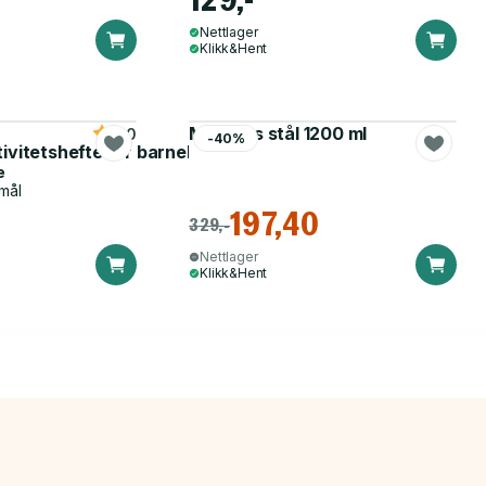
Nettlager
Klikk&Hent
Matboks stål 1200 ml
5.0
-40%
tivitetshefte for barnehagen
e
mål
197,40
329,-
Nettlager
Klikk&Hent