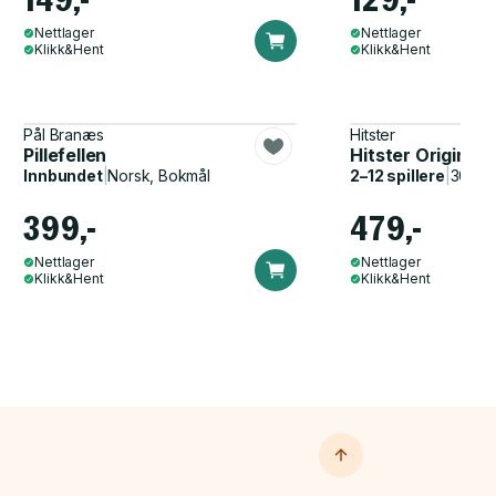
Nettlager
Nettlager
Klikk&Hent
Klikk&Hent
Pål Branæs
Hitster
Pillefellen
Hitster Original
Innbundet
|
Norsk, Bokmål
2–12 spillere
|
30–60
399,-
479,-
Nettlager
Nettlager
Klikk&Hent
Klikk&Hent