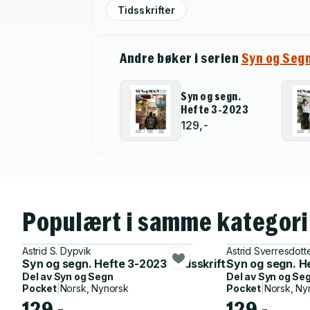
Tidsskrifter
Andre bøker i serien
Syn og Seg
Syn og segn.
Hefte 3-2023
129,-
Populært i samme kategori
Astrid S. Dypvik
Astrid Sverresdott
Syn og segn. Hefte 3-2023 - tidsskrift for kultur, samf
Syn og segn. Hef
Del av
Syn og Segn
Del av
Syn og Se
Pocket
|
Norsk, Nynorsk
Pocket
|
Norsk, Ny
129,-
129,-