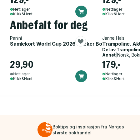
Nettlager
Nettlager
Klikk&Hent
Klikk&Hent
Anbefalt for deg
Panini
Janne Hals
Samlekort World Cup 2026 Sticker Booster
Trampoline. Ak
Del av
Trampolin
Annet
|
Norsk, Bok
29,90
179,-
Nettlager
Nettlager
Klikk&Hent
Klikk&Hent
Boktips og inspirasjon fra Norges
største bokhandel