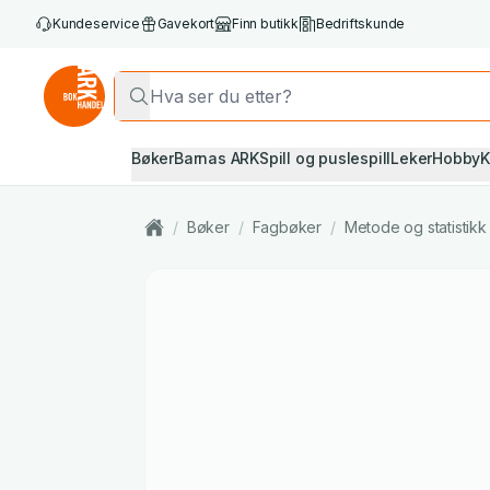
Kundeservice
Gavekort
Finn butikk
Bedriftskunde
Bøker
Barnas ARK
Spill og puslespill
Leker
Hobby
K
/
Bøker
/
Fagbøker
/
Metode og statistikk