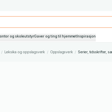
Studiestart! Alle* pensumbøker -20%
Se utvalget her
ontor og skoleutstyr
Gaver og ting til hjemmet
Inspirasjon
/
Leksika og oppslagsverk
/
Oppslagsverk
/
Serier, tidsskrifter,