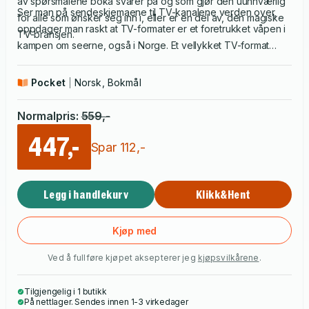
av spørsmålene boka svarer på og som gjør den uunnværlig
Ser man på sendeskjemaene til TV-kanalene verden over,
for alle som ønsker seg inn i, eller er en del av, den magiske
oppdager man raskt at TV-formater er et foretrukket våpen i
TV-bransjen.
kampen om seerne, også i Norge. Et vellykket TV-format
bygger kanalene til sterke merkevarer i publikums bevissthet.
Men historien er kort. Den handler om produkter som for 25 år
Pocket
Norsk, Bokmål
siden nærmest ble omsatt på hobbybasis, men som rundt
årtusenskiftet plutselig ble kjernen i en ny milliardindustri.
Normalpris
:
559
,-
447,-
Spar
112
,-
Legg i handlekurv
Klikk&Hent
Kjøp med
Ved å fullføre kjøpet aksepterer jeg
kjøpsvilkårene
.
Tilgjengelig i 1 butikk
På nettlager. Sendes innen 1-3 virkedager