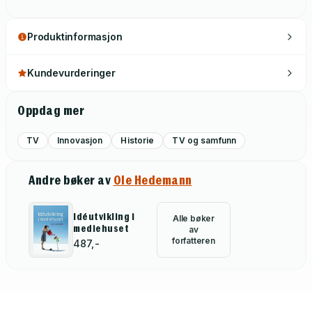
Produktinformasjon
Kundevurderinger
Oppdag mer
TV
Innovasjon
Historie
TV og samfunn
Andre bøker av
Ole Hedemann
Idéutvikling i
Alle bøker
mediehuset
av
forfatteren
487,-