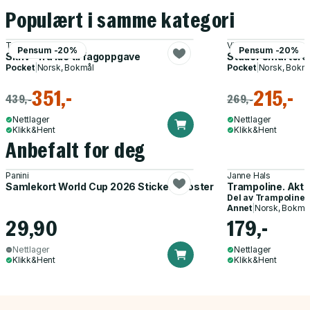
Populært i samme kategori
Tove Pettersen
Vivian Kjelland, Borgh
Pensum -20%
Pensum -20%
Skriv - fra idé til fagoppgave
Studer smartere -
Pocket
|
Norsk, Bokmål
Pocket
|
Norsk, Bokm
351,-
215,-
439,-
269,-
Nettlager
Nettlager
Klikk&Hent
Klikk&Hent
Anbefalt for deg
Panini
Janne Hals
Samlekort World Cup 2026 Sticker Booster
Trampoline. Akti
Del av
Trampoline
Annet
|
Norsk, Bokmå
29,90
179,-
Nettlager
Nettlager
Klikk&Hent
Klikk&Hent