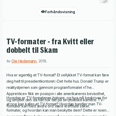
Forhåndsvisning
TV-formater - fra Kvitt eller
dobbelt til Skam
Av
Ole Hedemann
,
2018
.
Hva er egentlig et TV-format? Et vellykket TV-format kan føre
deg helt til presidentkontoret i Det hvite hus. Donald Trump er
realitystjernen som gjennom programformatet «The
Apprentice» fikk en posisjon i alle amerikaneres bevissthet,
Hvordan er TV-formatenes historie, og hva må beskrives for
og utnyttet den da han tok fatt på sin politiske karriere. TV-
at noe kan kalles et TV-format? Hvordan handler man TV-
formater kan med andre ord være kraftfulle saker.
formater, og hvordan kan man beskytte dem? Dette er noen