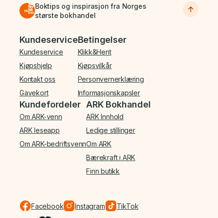
Boktips og inspirasjon fra Norges
største bokhandel
Bunnmeny
Kundeservice
Betingelser
Kundeservice
Klikk&Hent
Kjøpshjelp
Kjøpsvilkår
Kontakt oss
Personvernerklæring
Gavekort
Informasjonskapsler
Kundefordeler
ARK Bokhandel
Om ARK-venn
ARK Innhold
ARK leseapp
Ledige stillinger
Om ARK-bedriftsvenn
Om ARK
Bærekraft i ARK
Finn butikk
Facebook
Instagram
TikTok