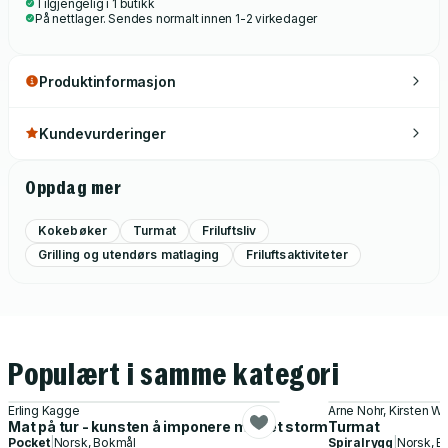
Tilgjengelig i 1 butikk
På nettlager. Sendes normalt innen 1-2 virkedager
Produktinformasjon
Kundevurderinger
Oppdag mer
Kokebøker
Turmat
Friluftsliv
Grilling og utendørs matlaging
Friluftsaktiviteter
Populært i samme kategori
Erling Kagge
Arne Nohr, Kirsten W
Mat på tur - kunsten å imponere med et stormkjøkken
Turmat
Pocket
|
Norsk, Bokmål
Spiralrygg
|
Norsk, B