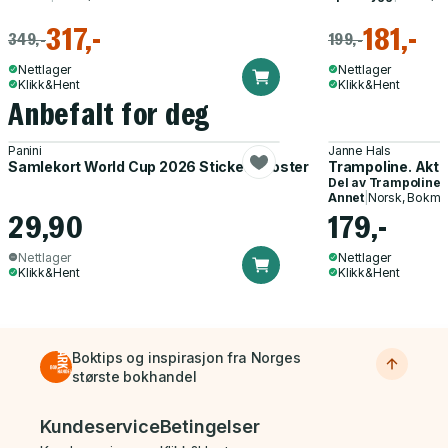
317,-
181,-
349,-
199,-
Nettlager
Nettlager
Klikk&Hent
Klikk&Hent
Anbefalt for deg
Panini
Janne Hals
Samlekort World Cup 2026 Sticker Booster
Trampoline. Akti
Del av
Trampoline
Annet
|
Norsk, Bokmå
29,90
179,-
Nettlager
Nettlager
Klikk&Hent
Klikk&Hent
Boktips og inspirasjon fra Norges
største bokhandel
Bunnmeny
Kundeservice
Betingelser