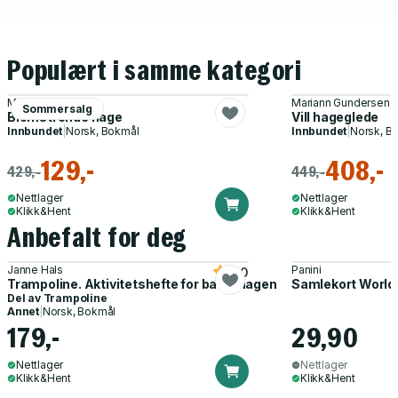
Populært i samme kategori
Madeleine Strand
Mariann Gundersen
Sommersalg
Blomstrende hage
Vill hageglede
Innbundet
|
Norsk, Bokmål
Innbundet
|
Norsk, B
129,-
408,-
429,-
449,-
Nettlager
Nettlager
Klikk&Hent
Klikk&Hent
Anbefalt for deg
Janne Hals
Panini
5.0
Trampoline. Aktivitetshefte for barnehagen
Samlekort World
Del av
Trampoline
Annet
|
Norsk, Bokmål
179,-
29,90
Nettlager
Nettlager
Klikk&Hent
Klikk&Hent