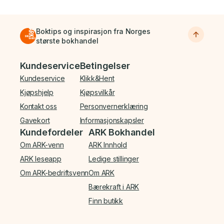
Boktips og inspirasjon fra Norges
største bokhandel
Bunnmeny
Kundeservice
Betingelser
Kundeservice
Klikk&Hent
Kjøpshjelp
Kjøpsvilkår
Kontakt oss
Personvernerklæring
Gavekort
Informasjonskapsler
Kundefordeler
ARK Bokhandel
Om ARK-venn
ARK Innhold
ARK leseapp
Ledige stillinger
Om ARK-bedriftsvenn
Om ARK
Bærekraft i ARK
Finn butikk