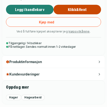
hagen som terapi og hva du gjør når det blir fullstendig kaos i
Legg i handlekurv
Klikk&Hent
hagen en gang ut i juli. Hagelykke er fylt med vakre bilder fra
Marias egen hage, som i 2022 vant Gullfjæren i kategorien
Årets hage.
Kjøp med
Ved å fullføre kjøpet aksepterer jeg
kjøpsvilkårene
.
Tilgjengelig i 14 butikker
På nettlager. Sendes normalt innen 1-2 virkedager
Produktinformasjon
Kundevurderinger
Oppdag mer
Hager
Hagearbeid