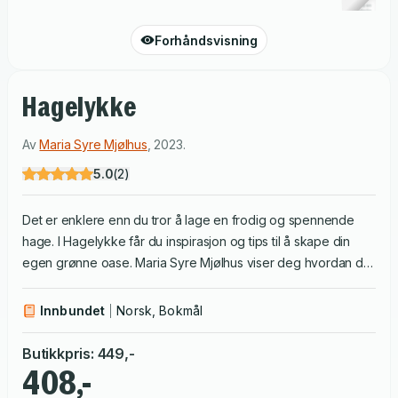
Forhåndsvisning
Hagelykke
Av
Maria Syre Mjølhus
,
2023
.
5.0
(
2
)
Det er enklere enn du tror å lage en frodig og spennende
hage. I Hagelykke får du inspirasjon og tips til å skape din
egen grønne oase. Maria Syre Mjølhus viser deg hvordan du
enkelt forvandler en kjedelig hageflekk til et koselig og
vakkert uterom. Her får du tips til hagedesign, plantevalg,
Innbundet
Norsk, Bokmål
vanning og jordforbedring, alt formidlet på en lettfattelig måte.
Med smittende hageglede forteller Maria om meitemarker og
Butikkpris
:
449
,-
bier, kreativt gjenbruk og hvordan du skaper en nydelig hage
408,-
uten å bli ruinert. Du kan lese om barn i hagen, om å bruke