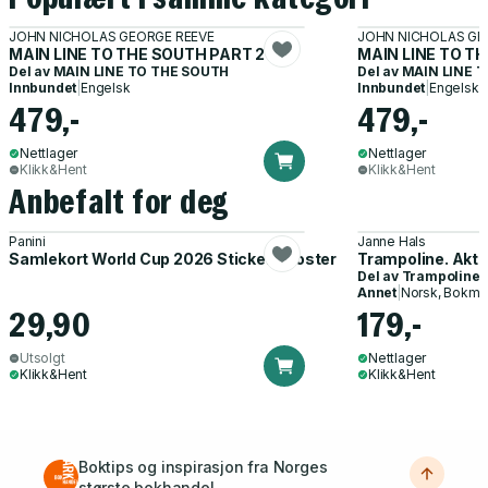
JOHN NICHOLAS GEORGE REEVE
JOHN NICHOLAS GE
MAIN LINE TO THE SOUTH PART 2
MAIN LINE TO T
Del av
MAIN LINE TO THE SOUTH
Del av
MAIN LINE 
Innbundet
|
Engelsk
Innbundet
|
Engelsk
479,-
479,-
Nettlager
Nettlager
Klikk&Hent
Klikk&Hent
Anbefalt for deg
Panini
Janne Hals
Samlekort World Cup 2026 Sticker Booster
Trampoline. Akti
Del av
Trampoline
Annet
|
Norsk, Bokmå
29,90
179,-
Utsolgt
Nettlager
Klikk&Hent
Klikk&Hent
Boktips og inspirasjon fra Norges
største bokhandel