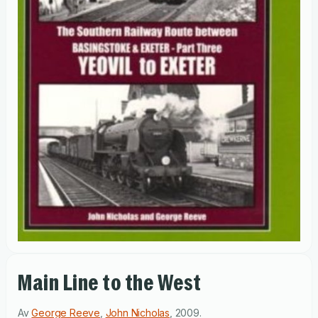
Main Line to the West
Av
George Reeve
,
John Nicholas
,
2009
.