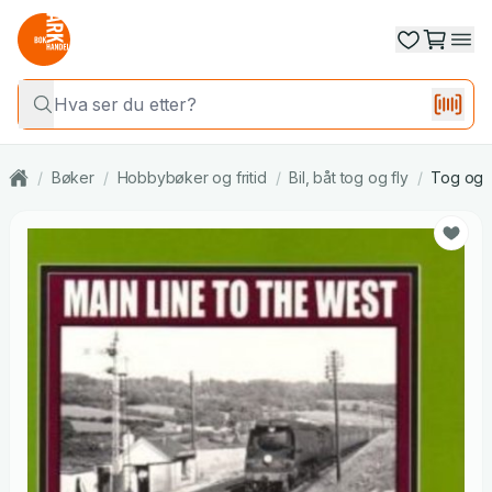
/
Bøker
/
Hobbybøker og fritid
/
Bil, båt tog og fly
/
Tog og 