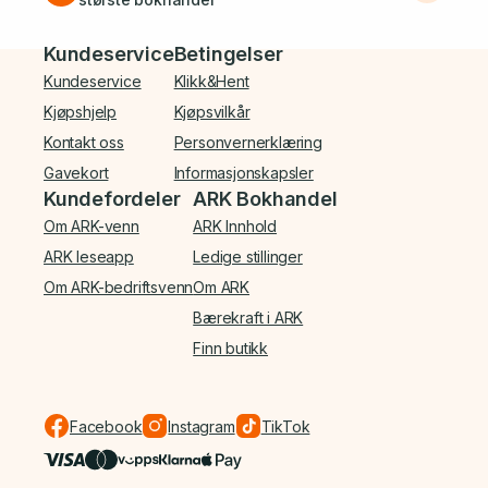
Bunnmeny
Kundeservice
Betingelser
Kundeservice
Klikk&Hent
Kjøpshjelp
Kjøpsvilkår
Kontakt oss
Personvernerklæring
Gavekort
Informasjonskapsler
Kundefordeler
ARK Bokhandel
Om ARK-venn
ARK Innhold
ARK leseapp
Ledige stillinger
Om ARK-bedriftsvenn
Om ARK
Bærekraft i ARK
Finn butikk
Facebook
Instagram
TikTok