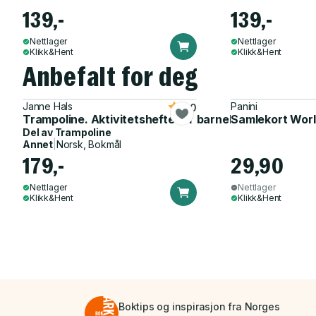
139,-
139,-
Nettlager
Nettlager
Klikk&Hent
Klikk&Hent
Anbefalt for deg
Janne Hals
Panini
5.0
Trampoline. Aktivitetshefte for barnehagen
Samlekort Worl
Del av
Trampoline
Annet
|
Norsk, Bokmål
179,-
29,90
Nettlager
Nettlager
Klikk&Hent
Klikk&Hent
Boktips og inspirasjon fra Norges