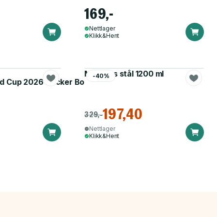
169,-
Nettlager
Klikk&Hent
Matboks stål 1200 ml
-40%
d Cup 2026 Sticker Booster
197,40
329,-
Nettlager
Klikk&Hent