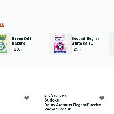
es
Green Belt
Second-Degree
Kakuro
White Belt
Kakuro
129,-
129,-
Eric Saunders
Sudoku
Del av
Arcturus Elegant Puzzles
Pocket
|
Engelsk