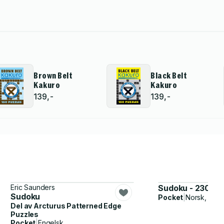
Brown Belt
Black Belt
Kakuro
Kakuro
139,-
139,-
Eric Saunders
Sudoku - 230 puz
Sudoku
Pocket
|
Norsk, Bok
Del av
Arcturus Patterned Edge
Puzzles
Pocket
|
Engelsk