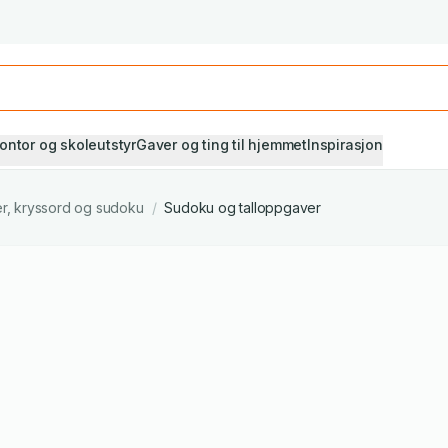
Studiestart! Alle* pensumbøker -20%
Se utvalget her
ontor og skoleutstyr
Gaver og ting til hjemmet
Inspirasjon
r, kryssord og sudoku
/
Sudoku og talloppgaver