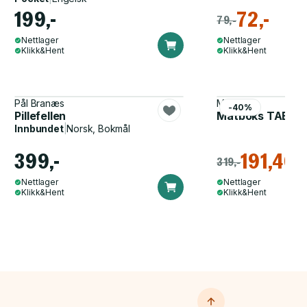
199,-
72,-
79,-
Nettlager
Nettlager
Klikk&Hent
Klikk&Hent
Pål Branæs
Mepal
-40%
Pillefellen
Matboks TAB Ben
Innbundet
|
Norsk, Bokmål
399,-
191,40
319,-
Nettlager
Nettlager
Klikk&Hent
Klikk&Hent