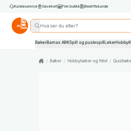
Kundeservice
Gavekort
Finn butikk
Bedriftskunde
Bøker
Barnas ARK
Spill og puslespill
Leker
Hobby
K
/
Bøker
/
Hobbybøker og fritid
/
Quizbøke