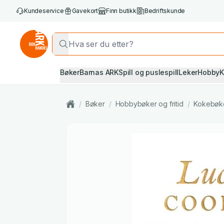
Kundeservice
Gavekort
Finn butikk
Bedriftskunde
Bøker
Barnas ARK
Spill og puslespill
Leker
Hobby
K
/
Bøker
/
Hobbybøker og fritid
/
Kokebøk