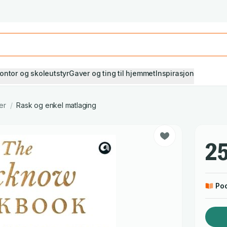
Studiestart! Alle* pensumbøker -20%
Se utvalget her
ontor og skoleutstyr
Gaver og ting til hjemmet
Inspirasjon
er
/
Rask og enkel matlaging
25
Po