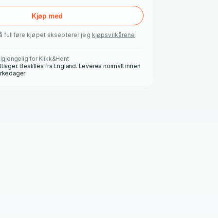
Kjøp med
å fullføre kjøpet aksepterer jeg
kjøpsvilkårene
.
ilgjengelig for Klikk&Hent
ttlager. Bestilles fra England. Leveres normalt innen
irkedager