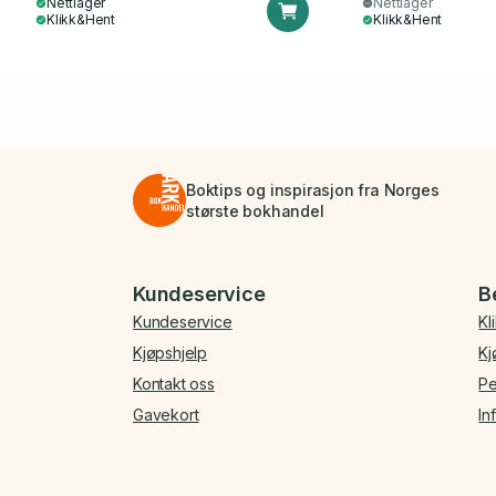
Nettlager
Nettlager
Klikk&Hent
Klikk&Hent
Boktips og inspirasjon fra Norges
største bokhandel
Bunnmeny
Kundeservice
B
Kundeservice
Kl
Kjøpshjelp
Kj
Kontakt oss
Pe
Gavekort
In