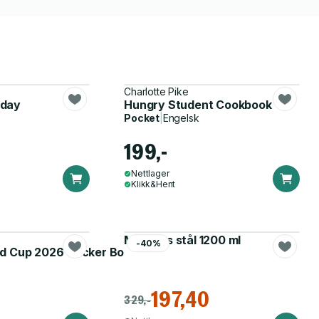
Charlotte Pike
yday
Hungry Student Cookbook
Pocket
|
Engelsk
199,-
Nettlager
Klikk&Hent
Matboks stål 1200 ml
-40%
d Cup 2026 Sticker Booster
197,40
329,-