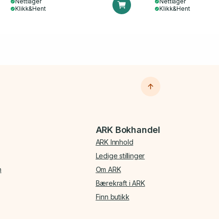
Nettlager
Nettlager
Klikk&Hent
Klikk&Hent
ARK Bokhandel
ARK Innhold
Ledige stillinger
n
Om ARK
Bærekraft i ARK
Finn butikk