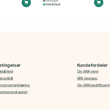
Nettlager
Klikk&Hent
etingelser
Kundefordeler
ikk&Hent
Om ARK-venn
øpsvilkår
ARK leseapp
rsonvernerklæring
Om ARK-bedriftsven
formasjonskapsler