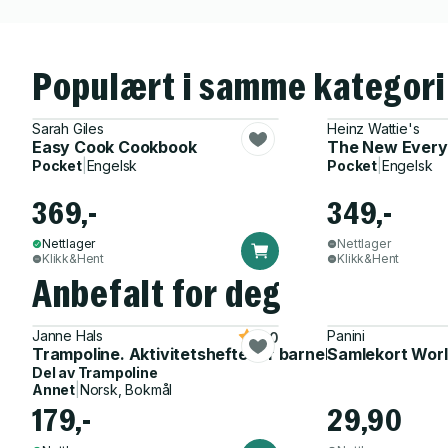
Populært i samme kategori
Sarah Giles
Heinz Wattie's
Easy Cook Cookbook
The New Ever
Pocket
|
Engelsk
Pocket
|
Engelsk
369,-
349,-
Nettlager
Nettlager
Klikk&Hent
Klikk&Hent
Anbefalt for deg
Janne Hals
Panini
5.0
Trampoline. Aktivitetshefte for barnehagen
Samlekort Worl
Del av
Trampoline
Annet
|
Norsk, Bokmål
179,-
29,90