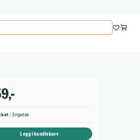
9,-
cket
Engelsk
Legg i handlekurv