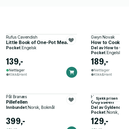
Rufus Cavendish
Gwyn Novak
Little Book of One-Pot Meals
How to Cook for
Pocket
|
Engelsk
Del av
How to Coo
Pocket
|
Engelsk
139,-
189,-
Nettlager
Nettlager
Klikk&Hent
Klikk&Hent
Pål Branæs
Homer, John Flaxma
Sjekk prisen
Pillefellen
Odysseen
Innbundet
|
Norsk, Bokmål
Del av
Gyldendal p
Pocket
|
Norsk, Bok
399,-
129,-