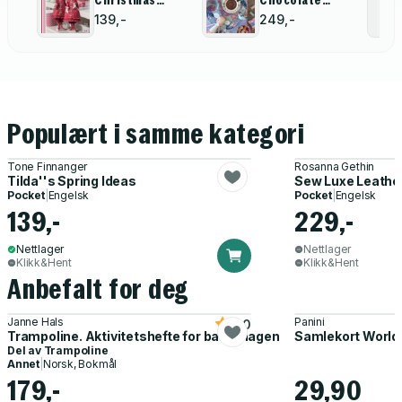
Ideas
Sewing
139,-
249,-
Populært i samme kategori
Tone Finnanger
Rosanna Gethin
Tilda''s Spring Ideas
Sew Luxe Leathe
Pocket
|
Engelsk
Pocket
|
Engelsk
139,-
229,-
Nettlager
Nettlager
Klikk&Hent
Klikk&Hent
Anbefalt for deg
Janne Hals
Panini
5.0
Trampoline. Aktivitetshefte for barnehagen
Samlekort World
Del av
Trampoline
Annet
|
Norsk, Bokmål
179,-
29,90