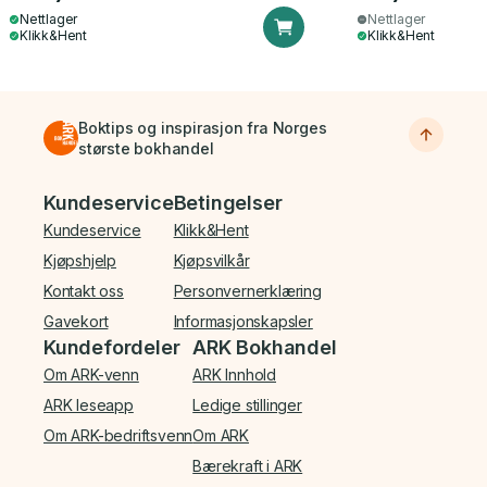
Nettlager
Nettlager
Klikk&Hent
Klikk&Hent
Boktips og inspirasjon fra Norges
største bokhandel
Bunnmeny
Kundeservice
Betingelser
Kundeservice
Klikk&Hent
Kjøpshjelp
Kjøpsvilkår
Kontakt oss
Personvernerklæring
Gavekort
Informasjonskapsler
Kundefordeler
ARK Bokhandel
Om ARK-venn
ARK Innhold
ARK leseapp
Ledige stillinger
Om ARK-bedriftsvenn
Om ARK
Bærekraft i ARK