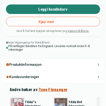
Legg i handlekurv
Kjøp med
Ved å fullføre kjøpet aksepterer jeg
kjøpsvilkårene
.
Ikke tilgjengelig for Klikk&Hent
På nettlager. Bestilles fra England. Leveres normalt innen 5-8
virkedager
Produktinformasjon
Kundevurderinger
Andre bøker av
Tone Finnanger
Tilda''s
Tilda Hot
Christmas
Chocolate