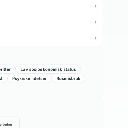
ritter
Lav sosioøkonomisk status
st
Psykiske lidelser
Rusmisbruk
le bøker