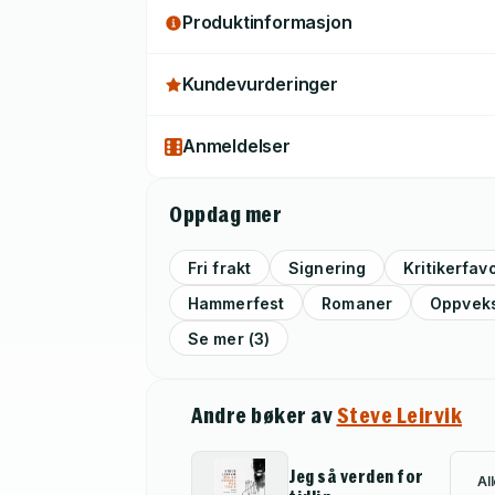
Produktinformasjon
Kundevurderinger
Anmeldelser
Oppdag mer
Fri frakt
Signering
Kritikerfavo
Hammerfest
Romaner
Oppvek
Se mer (3)
Andre bøker av
Steve Leirvik
Jeg så verden for
Al