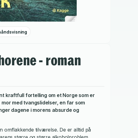
håndsvisning
 horene - roman
t kraftfull fortelling om et Norge som er
n mor med tvangslidelser, en far som
ringer dagene i morens absurde og
 omflakkende tilværelse. De er alltid på
farens større og større alkoholproblem.