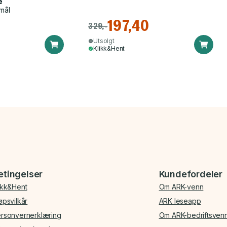
e
mål
197,40
329,-
Utsolgt
Klikk&Hent
etingelser
Kundefordeler
ikk&Hent
Om ARK-venn
øpsvilkår
ARK leseapp
rsonvernerklæring
Om ARK-bedriftsven