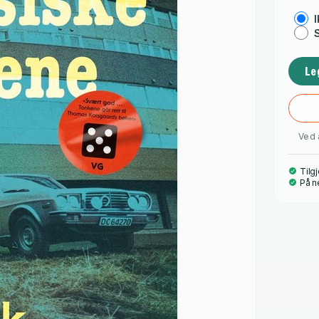
I
Skriv n
Le
Ved 
Tilgj
På n