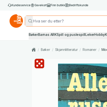
Kundeservice
Gavekort
Finn butikk
Bedriftskunde
Bøker
Barnas ARK
Spill og puslespill
Leker
Hobby
K
/
Bøker
/
Skjønnlitteratur
/
Romaner
/
Mod