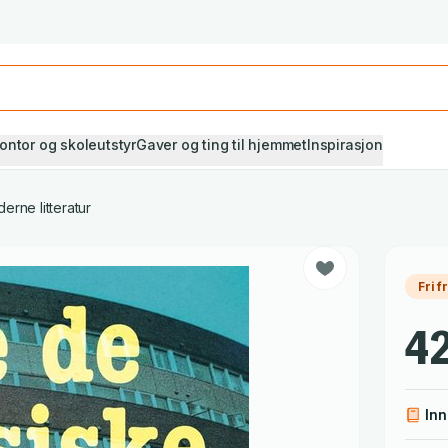
Studiestart! Alle* pensumbøker -20%
Se utvalget her
ontor og skoleutstyr
Gaver og ting til hjemmet
Inspirasjon
erne litteratur
Fri f
42
In