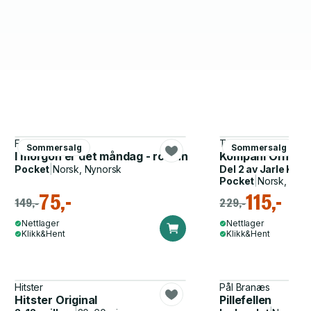
Frode Grytten
Tore Renberg
Sommersalg
Sommersalg
I morgon er det måndag - roman
Kompani Orheim 
Pocket
|
Norsk, Nynorsk
Del 2 av
Jarle Klep
Pocket
|
Norsk, Bok
75,-
115,-
149,-
229,-
Nettlager
Nettlager
Klikk&Hent
Klikk&Hent
Hitster
Pål Branæs
Hitster Original
Pillefellen