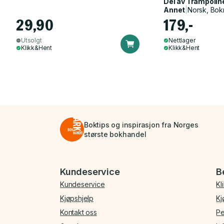
Del av
Trampolin
Annet
|
Norsk, Bok
29,90
179,-
Utsolgt
Nettlager
Klikk&Hent
Klikk&Hent
Boktips og inspirasjon fra Norges
største bokhandel
Bunnmeny
Kundeservice
B
Kundeservice
Kl
Kjøpshjelp
Kj
Kontakt oss
Pe