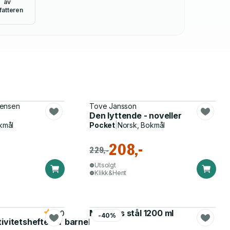
av
fatteren
tensen
Tove Jansson
Den lyttende - noveller
kmål
Pocket
|
Norsk, Bokmål
208,-
229,-
Utsolgt
Klikk&Hent
Matboks stål 1200 ml
5.0
-40%
tivitetshefte for barnehagen