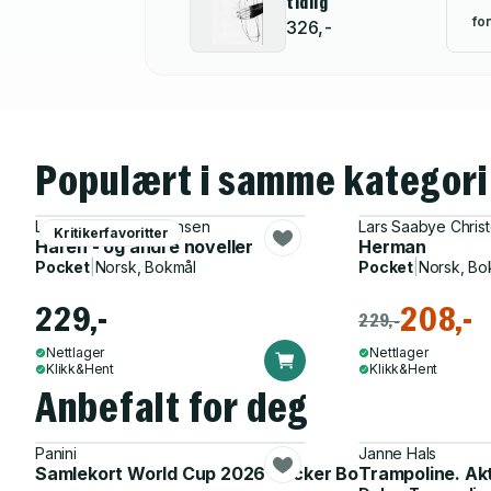
tidlig
for
326,-
Populært i samme kategori
Lars Saabye Christensen
Lars Saabye Chris
Kritikerfavoritter
Haren - og andre noveller
Herman
Pocket
|
Norsk, Bokmål
Pocket
|
Norsk, Bo
229,-
208,-
229,-
Nettlager
Nettlager
Klikk&Hent
Klikk&Hent
Anbefalt for deg
Panini
Janne Hals
Samlekort World Cup 2026 Sticker Booster
Trampoline. Ak