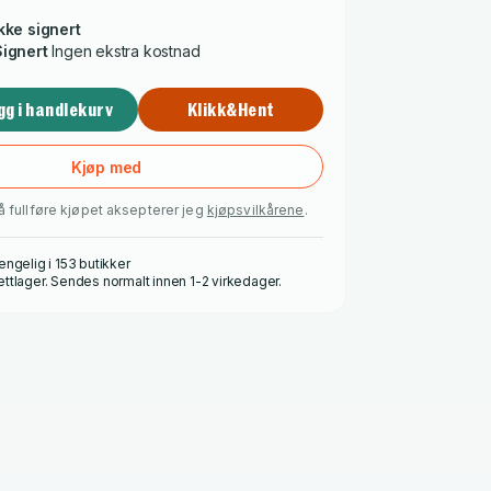
kke signert
Signert
Ingen ekstra kostnad
avnet på personen boka skal signeres til
*
gg i handlekurv
Klikk&Hent
Kjøp med
å fullføre kjøpet aksepterer jeg
kjøpsvilkårene
.
engelig i 153 butikker
ettlager. Sendes normalt innen 1-2 virkedager.