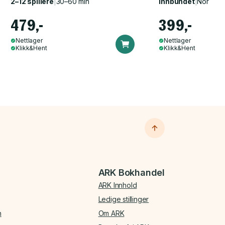
2–12 spillere
|
30–60 min
Innbundet
|
Norsk, 
479,-
399,-
Nettlager
Nettlager
Klikk&Hent
Klikk&Hent
ARK Bokhandel
ARK Innhold
Ledige stillinger
n
Om ARK