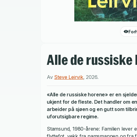
For
Alle de russiske
Av
Steve Leirvik
,
2026
.
«Alle de russiske horene» er en sjelden
ukjent for de fleste. Det handler om e
arbeider på sjøen og en gutt som tilb
uforutsigbare regime.
Stamsund, 1980-årene: Familien lever en
flyttefot, vekk fra namsmannen og fra 