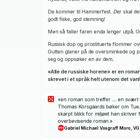
De kommer til Hammerfest.
D
er
skal de
godt fiske, god stemning!
Men så faller faren enda lenger utpå. O
Russisk dop og prostituerte flommer ove
Gutten glaner på de oversminkede og pe
seg og oppsøker en av dem.
«Alle de russiske horene» er en roman
skrevet i et språk helt utenom det vanl
«en roman som treffer … en svært 
Thomas Korsgaards bøker om Tue. … 
skarpt blikk for miljøet han skriver
overbevisende roman.»
Gabriel Michael Vosgraff Moro, VG