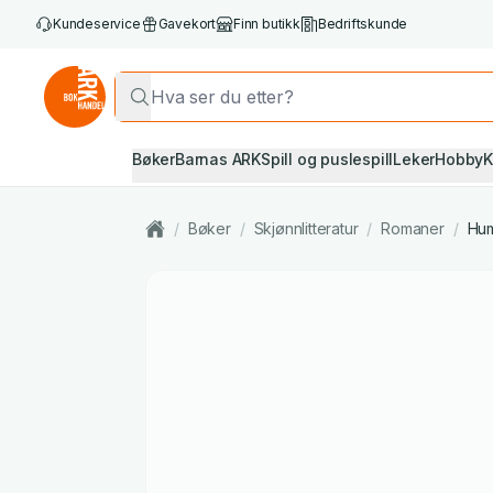
Kundeservice
Gavekort
Finn butikk
Bedriftskunde
Bøker
Barnas ARK
Spill og puslespill
Leker
Hobby
K
/
Bøker
/
Skjønnlitteratur
/
Romaner
/
Hum