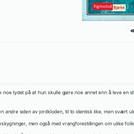
ke noe tydet på at hun skulle gjøre noe annet enn å leve en
en andre siden av jordkloden, til to identisk like, men svært u
kygninger, men også med vrangforestillingen om ulike folks 