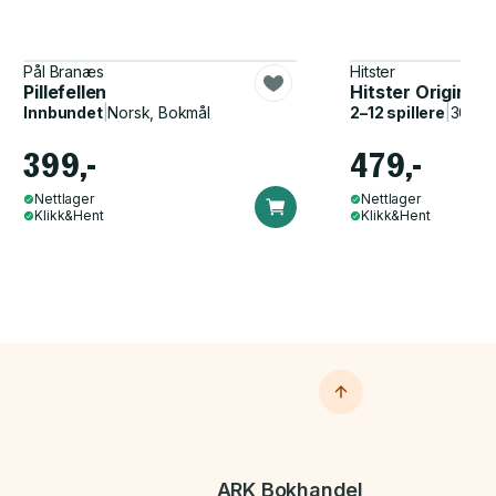
Pål Branæs
Hitster
Pillefellen
Hitster Original
Innbundet
|
Norsk, Bokmål
2–12 spillere
|
30–60
399,-
479,-
Nettlager
Nettlager
Klikk&Hent
Klikk&Hent
ARK Bokhandel