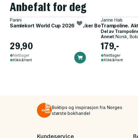
Anbefalt for deg
Panini
Janne Hals
Samlekort World Cup 2026 Sticker Booster
Trampoline. Ak
Del av
Trampolin
Annet
|
Norsk, Bok
29,90
179,-
Nettlager
Nettlager
Klikk&Hent
Klikk&Hent
Boktips og inspirasjon fra Norges
største bokhandel
Bunnmeny
Kundeservice
B