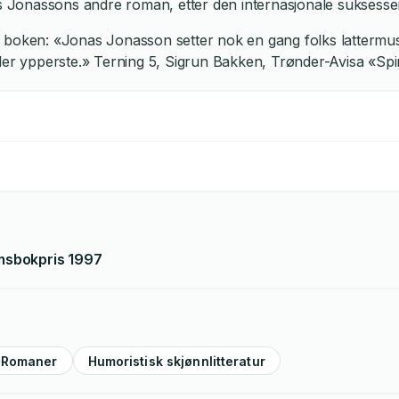
onassons andre roman, etter den internasjonale suksessen Hu
 boken: «Jonas Jonasson setter nok en gang folks lattermusk
ller ypperste.» Terning 5, Sigrun Bakken, Trønder-Avisa «Sp
msbokpris
1997
Romaner
Humoristisk skjønnlitteratur