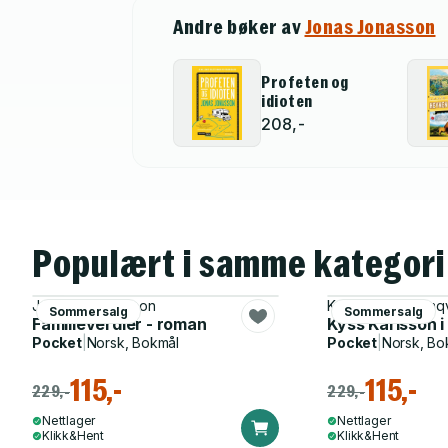
Andre bøker av
Jonas Jonasson
Profeten og
idioten
208,-
Populært i samme kategori
Jens M. Johansson
Karin Brunk Holmqv
Sommersalg
Sommersalg
Familieverdier - roman
Kyss Karlsson 
Pocket
|
Norsk, Bokmål
Pocket
|
Norsk, Bo
115,-
115,-
229,-
229,-
Nettlager
Nettlager
Klikk&Hent
Klikk&Hent