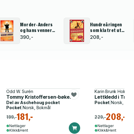
Morder-Anders
Hundreåringen
og hans venner
som klatret ut
(samt en og
gjennom vinduet
390,-
208,-
annen uvenn)
og forsvant
Odd W. Surén
Karin Brunk Holmqvi
Tommy Kristoffersen-bøkene
Lettkledd i Try
Del av
Aschehoug pocket
Pocket
|
Norsk, Bok
Pocket
|
Norsk, Bokmål
181,-
208,-
199,-
229,-
Nettlager
Nettlager
Klikk&Hent
Klikk&Hent