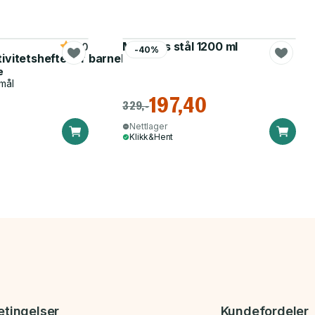
Matboks stål 1200 ml
5.0
-40%
tivitetshefte for barnehagen
e
mål
197,40
329,-
Nettlager
Klikk&Hent
etingelser
Kundefordeler