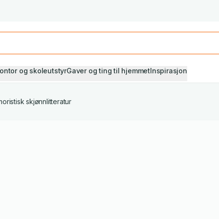
Studiestart! Alle* pensumbøker -20%
Se utvalget her
ontor og skoleutstyr
Gaver og ting til hjemmet
Inspirasjon
oristisk skjønnlitteratur