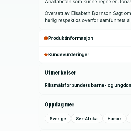
Analfabeten som kunne regne er Jonas J
Oversatt av Elisabeth Bjørnson Sagt om
herlig respektløs overfor samfunnets a
Produktinformasjon
Kundevurderinger
Utmerkelser
Riksmålsforbundets barne- og ungdo
Oppdag mer
Sverige
Sør-Afrika
Humor