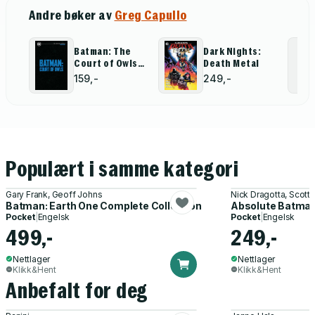
Andre bøker av
Greg Capullo
Batman: The
Dark Nights:
Court of Owls
Death Metal
Saga: DC
159,-
249,-
Compact
Comics Edition
Populært i samme kategori
Gary Frank, Geoff Johns
Nick Dragotta, Scott
Batman: Earth One Complete Collection
Absolute Batman 
Pocket
|
Engelsk
Pocket
|
Engelsk
499,-
249,-
Nettlager
Nettlager
Klikk&Hent
Klikk&Hent
Anbefalt for deg