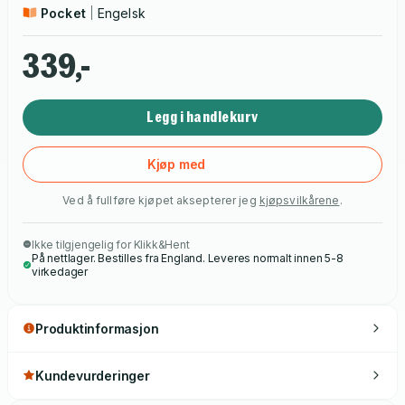
Pocket
Engelsk
339,-
Legg i handlekurv
Kjøp med
Ved å fullføre kjøpet aksepterer jeg
kjøpsvilkårene
.
Ikke tilgjengelig for Klikk&Hent
På nettlager. Bestilles fra England. Leveres normalt innen 5-8
virkedager
Produktinformasjon
Kundevurderinger