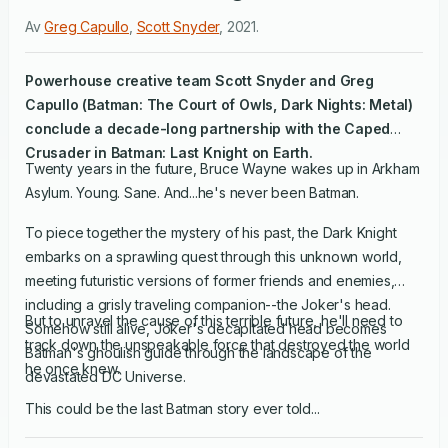
Av
Greg Capullo
,
Scott Snyder
,
2021
.
Powerhouse creative team Scott Snyder and Greg
Capullo (
Batman: The Court of Owls
,
Dark Nights: Metal
)
conclude a decade-long partnership with the Caped
Crusader in
Batman: Last Knight on Earth
.
Twenty years in the future, Bruce Wayne wakes up in Arkham
Asylum. Young. Sane. And...he's never been Batman.
To piece together the mystery of his past, the Dark Knight
embarks on a sprawling quest through this unknown world,
meeting futuristic versions of former friends and enemies,
including a grisly traveling companion--the Joker's head.
But to unravel the cause of this terrible future, he'll need to
Somehow still alive, Joker's decapitated head becomes
track down the unspeakable force that destroyed the world
Batman's ghoulish guide through the landscape of the
he once knew.
devastated DC Universe.
This could be the last Batman story ever told...