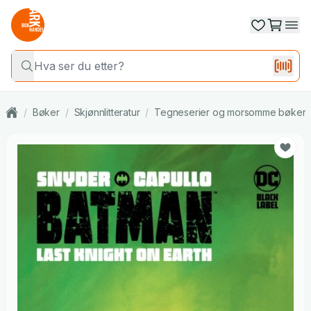
/
Bøker
/
Skjønnlitteratur
/
Tegneserier og morsomme bøker