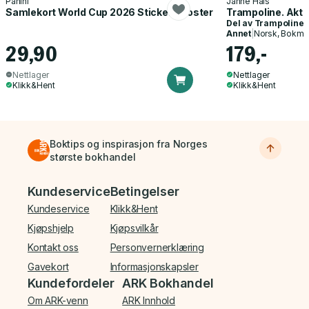
Panini
Janne Hals
Samlekort World Cup 2026 Sticker Booster
Trampoline. Akti
Del av
Trampoline
Annet
|
Norsk, Bokmå
29,90
179,-
Nettlager
Nettlager
Klikk&Hent
Klikk&Hent
Boktips og inspirasjon fra Norges
største bokhandel
Bunnmeny
Kundeservice
Betingelser
Kundeservice
Klikk&Hent
Kjøpshjelp
Kjøpsvilkår
Kontakt oss
Personvernerklæring
Gavekort
Informasjonskapsler
Kundefordeler
ARK Bokhandel
Om ARK-venn
ARK Innhold