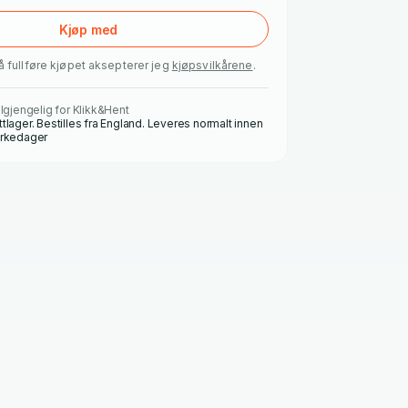
Kjøp med
å fullføre kjøpet aksepterer jeg
kjøpsvilkårene
.
ilgjengelig for Klikk&Hent
ttlager. Bestilles fra England. Leveres normalt innen
irkedager