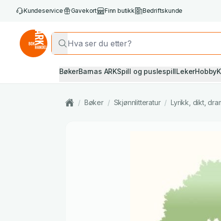
Kundeservice
Gavekort
Finn butikk
Bedriftskunde
Bøker
Barnas ARK
Spill og puslespill
Leker
Hobby
K
/
Bøker
/
Skjønnlitteratur
/
Lyrikk, dikt, d