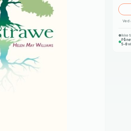
Ved 
Ikke t
På ne
5-8 v