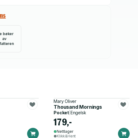
ams
le bøker
av
fatteren
Mary Oliver
Thousand Mornings
Pocket
|
Engelsk
179,-
Nettlager
Klikk&Hent