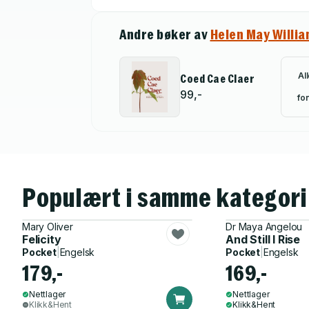
Andre bøker av
Helen May Willi
Al
Coed Cae Claer
99,-
for
Populært i samme kategori
Mary Oliver
Dr Maya Angelou
Felicity
And Still I Rise
Pocket
|
Engelsk
Pocket
|
Engelsk
179,-
169,-
Nettlager
Nettlager
Klikk&Hent
Klikk&Hent