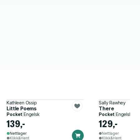
Kathleen Ossip
Sally Rawhey
Little Poems
There
Pocket
|
Engelsk
Pocket
|
Engelsk
139,-
129,-
Nettlager
Nettlager
Klikk&Hent
Klikk&Hent