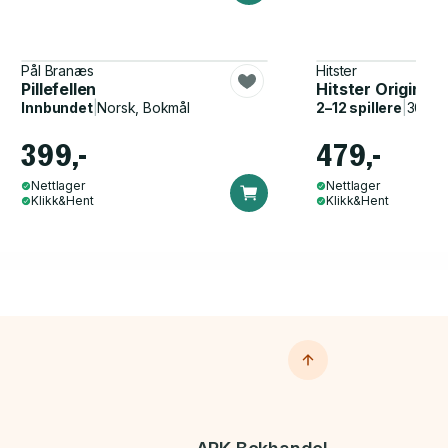
Pål Branæs
Hitster
Pillefellen
Hitster Original
Innbundet
|
Norsk, Bokmål
2–12 spillere
|
30–60
399,-
479,-
Nettlager
Nettlager
Klikk&Hent
Klikk&Hent