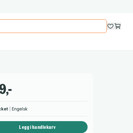
9,-
cket
Engelsk
Legg i handlekurv