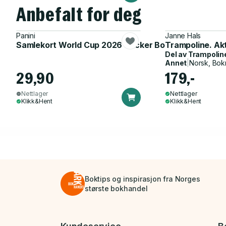
Anbefalt for deg
Panini
Janne Hals
Samlekort World Cup 2026 Sticker Booster
Trampoline. Ak
Del av
Trampolin
Annet
|
Norsk, Bok
29,90
179,-
Nettlager
Nettlager
Klikk&Hent
Klikk&Hent
Boktips og inspirasjon fra Norges
største bokhandel
Bunnmeny