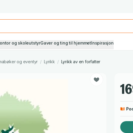
Studiestart! Alle* pensumbøker -20%
Se utvalget her
ontor og skoleutstyr
Gaver og ting til hjemmet
Inspirasjon
ramabøker og eventyr
/
Lyrikk
/
Lyrikk av en forfatter
16
Po