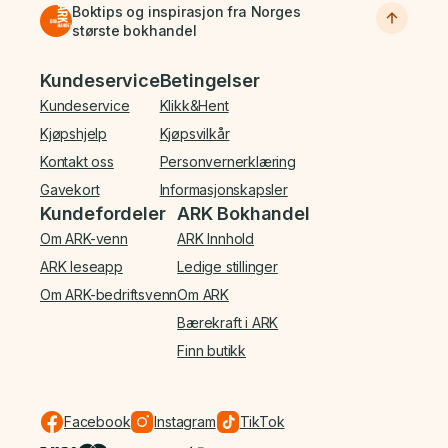
Boktips og inspirasjon fra Norges
største bokhandel
Bunnmeny
Kundeservice
Betingelser
Kundeservice
Klikk&Hent
Kjøpshjelp
Kjøpsvilkår
Kontakt oss
Personvernerklæring
Gavekort
Informasjonskapsler
Kundefordeler
ARK Bokhandel
Om ARK-venn
ARK Innhold
ARK leseapp
Ledige stillinger
Om ARK-bedriftsvenn
Om ARK
Bærekraft i ARK
Finn butikk
Facebook
Instagram
TikTok