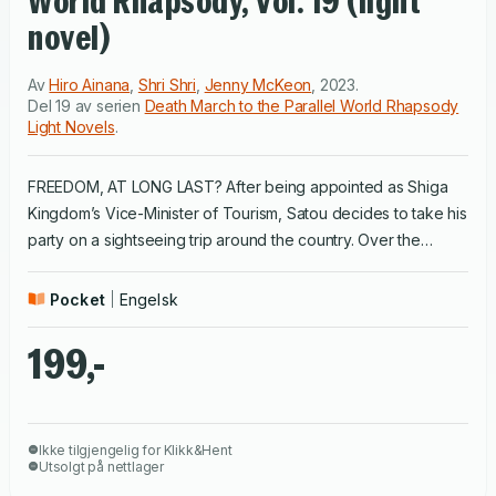
World Rhapsody, Vol. 19 (light
novel)
Av
Hiro Ainana
,
Shri Shri
,
Jenny McKeon
,
2023
.
Del 19 av serien
Death March to the Parallel World Rhapsody
Light Novels
.
FREEDOM, AT LONG LAST? After being appointed as Shiga
Kingdom’s Vice-Minister of Tourism, Satou decides to take his
party on a sightseeing trip around the country. Over the
course of their leisurely journey, he and his crew go rafting,
reunite with old friends, and even save some refugees! But
Pocket
Engelsk
things take a serious turn when Satou receives word that the
imperial mage who placed a Geist on Arisa and Lulu, thus
199,-
magically binding them to a life of servitude, has been hiding
out in the labyrinth beneath the ruins of Kuvork Kingdom. Will
Satou and company finally get an opportunity to settle the
Ikke tilgjengelig for Klikk&Hent
score with him…?
Utsolgt på nettlager