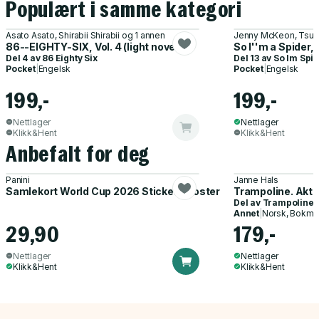
Populært i samme kategori
Asato Asato, Shirabii Shirabii og 1 annen
Jenny McKeon, Tsuka
86--EIGHTY-SIX, Vol. 4 (light novel)
So I''m a Spider, 
Del 4 av
86 Eighty Six
Del 13 av
So Im Spi
Pocket
|
Engelsk
Pocket
|
Engelsk
199,-
199,-
Nettlager
Nettlager
Klikk&Hent
Klikk&Hent
Anbefalt for deg
Panini
Janne Hals
Samlekort World Cup 2026 Sticker Booster
Trampoline. Akti
Del av
Trampoline
Annet
|
Norsk, Bokmå
29,90
179,-
Nettlager
Nettlager
Klikk&Hent
Klikk&Hent