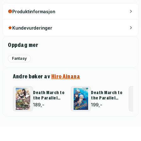
Produktinformasjon
Kundevurderinger
Oppdag mer
Fantasy
Andre bøker av
Hiro Ainana
Death March to
Death March to
the Parallel
the Parallel
World
World
189,-
199,-
Rhapsody, Vol.
Rhapsody, Vol.
5 (Novel)
9 (light novel)