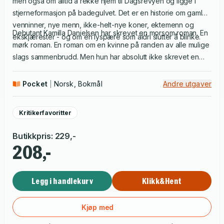
men også om alltid å rekke hjem til Dagsrevyen og ligge i
stjerneformasjon på badegulvet. Det er en historie om gamle
venninner, nye menn, ikke-helt-nye koner, ektemenn og
Debutant Kamilla Danielsen har skrevet en morsom roman. En
ekskjærester - og om en lyspære som aldri slutter å blinke.
mørk roman. En roman om en kvinne på randen av alle mulige
slags sammenbrudd. Men hun har absolutt ikke skrevet en
kjærlighetshistorie.
Pocket
Norsk, Bokmål
Andre utgaver
Kritikerfavoritter
Butikkpris
:
229
,-
208,-
Legg i handlekurv
Klikk&Hent
Kjøp med