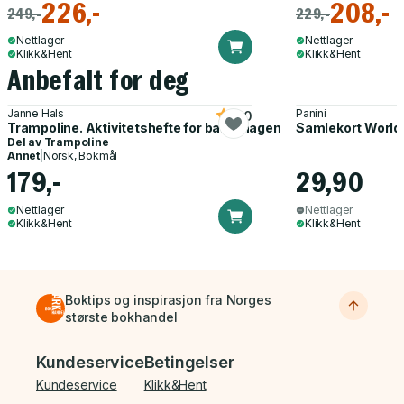
226,-
208,-
249,-
229,-
Nettlager
Nettlager
Klikk&Hent
Klikk&Hent
Anbefalt for deg
Janne Hals
Panini
5.0
Trampoline. Aktivitetshefte for barnehagen
Samlekort World
Del av
Trampoline
Annet
|
Norsk, Bokmål
179,-
29,90
Nettlager
Nettlager
Klikk&Hent
Klikk&Hent
Boktips og inspirasjon fra Norges
største bokhandel
Bunnmeny
Kundeservice
Betingelser
Kundeservice
Klikk&Hent