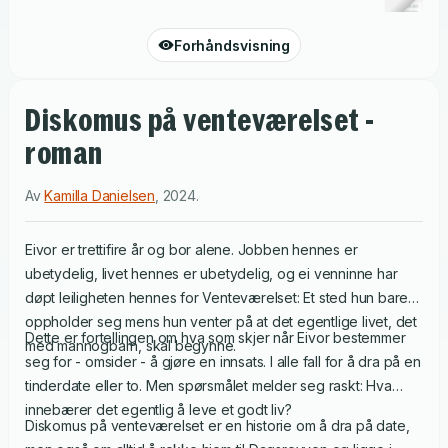
Forhåndsvisning
Diskomus på venteværelset -
roman
Av
Kamilla Danielsen
,
2024
.
Eivor er trettifire år og bor alene. Jobben hennes er
ubetydelig, livet hennes er ubetydelig, og ei venninne har
døpt leiligheten hennes for Venteværelset: Et sted hun bare
oppholder seg mens hun venter på at det egentlige livet, det
Dette er fortellingen om hva som skjer når Eivor bestemmer
med mannogbarn, skal begynne.
seg for - omsider - å gjøre en innsats. I alle fall for å dra på en
tinderdate eller to. Men spørsmålet melder seg raskt: Hva
innebærer det egentlig å leve et godt liv?
Diskomus på venteværelset er en historie om å dra på date,