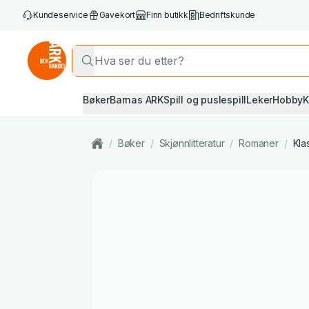
Kundeservice
Gavekort
Finn butikk
Bedriftskunde
Bøker
Barnas ARK
Spill og puslespill
Leker
Hobby
K
/
Bøker
/
Skjønnlitteratur
/
Romaner
/
Klas