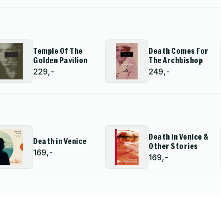
Temple Of The
Death Comes For
Golden Pavilion
The Archbishop
229,-
249,-
Death in Venice &
Death in Venice
Other Stories
169,-
169,-