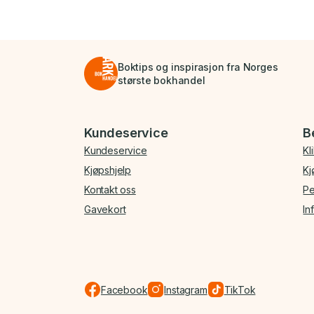
Boktips og inspirasjon fra Norges
største bokhandel
Bunnmeny
Kundeservice
B
Kundeservice
Kl
Kjøpshjelp
Kj
Kontakt oss
Pe
Gavekort
In
Facebook
Instagram
TikTok