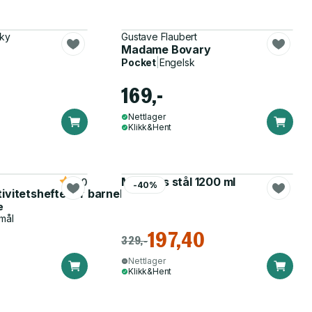
ky
Gustave Flaubert
Madame Bovary
Pocket
|
Engelsk
169,-
Nettlager
Klikk&Hent
Matboks stål 1200 ml
5.0
-40%
tivitetshefte for barnehagen
e
mål
197,40
329,-
Nettlager
Klikk&Hent