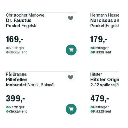
Christopher Marlowe
Hermann Hesse
Dr. Faustus
Narcissus and 
Pocket
|
Engelsk
Pocket
|
Engelsk
169,-
179,-
Nettlager
Nettlager
Klikk&Hent
Klikk&Hent
Pål Branæs
Hitster
Pillefellen
Hitster Original
Innbundet
|
Norsk, Bokmål
2–12 spillere
|
30–60
399,-
479,-
Nettlager
Nettlager
Klikk&Hent
Klikk&Hent