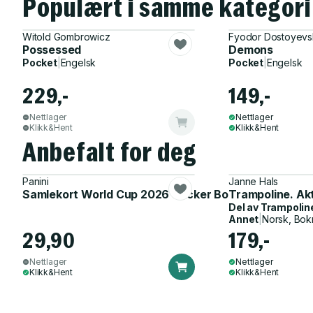
Populært i samme kategori
Witold Gombrowicz
Fyodor Dostoyevs
Possessed
Demons
Pocket
|
Engelsk
Pocket
|
Engelsk
229,-
149,-
Nettlager
Nettlager
Klikk&Hent
Klikk&Hent
Anbefalt for deg
Panini
Janne Hals
Samlekort World Cup 2026 Sticker Booster
Trampoline. Ak
Del av
Trampolin
Annet
|
Norsk, Bok
29,90
179,-
Nettlager
Nettlager
Klikk&Hent
Klikk&Hent