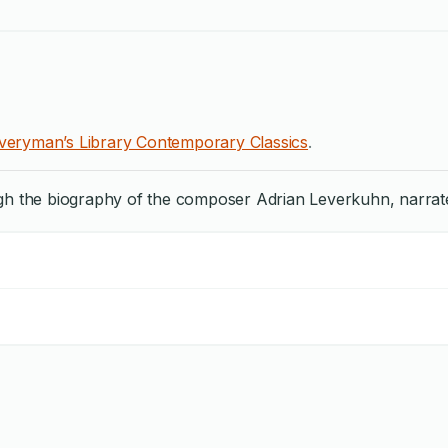
veryman’s Library Contemporary Classics
.
gh the biography of the composer Adrian Leverkuhn, narrated