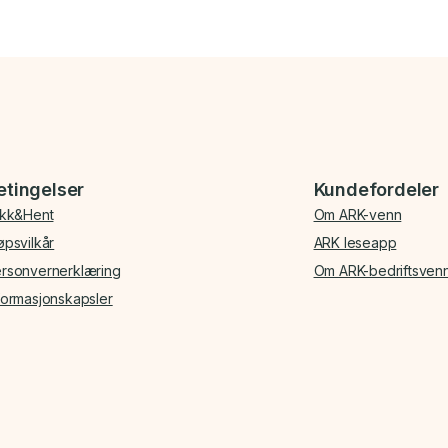
etingelser
Kundefordeler
ikk&Hent
Om ARK-venn
øpsvilkår
ARK leseapp
rsonvernerklæring
Om ARK-bedriftsven
formasjonskapsler