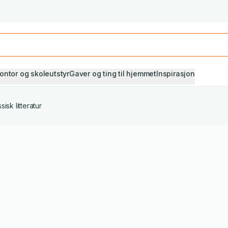
Studiestart! Alle* pensumbøker -20%
Se utvalget her
ontor og skoleutstyr
Gaver og ting til hjemmet
Inspirasjon
sisk litteratur