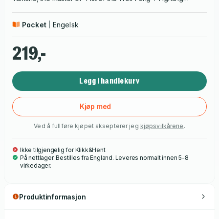
woman Ran Fuan? Giran, a rubbery monster who’s part
dinosaur? Namu, an Indian mystic? Or Jackie Chun, the
Pocket
Engelsk
mysterious old man who may be the toughest fighter of all?
219,-
Legg i handlekurv
Kjøp med
Ved å fullføre kjøpet aksepterer jeg
kjøpsvilkårene
.
Ikke tilgjengelig for Klikk&Hent
På nettlager. Bestilles fra England. Leveres normalt innen 5-8
virkedager.
Produktinformasjon