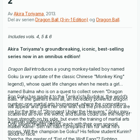
2
Av
Akira Toriyama
,
2013
.
Del av serien
Dragon Ball (3-in-1 Edition)
og
Dragon Ball
.
Includes vols. 4, 5 & 6
Akira Toriyama's groundbreaking, iconic, best-selling
series now in an omnibus edition!
Dragon Ball
introduces a young monkey-tailed boy named
Goku (a wry update of the classic Chinese "Monkey King"
legend), whose quiet life changes when he meets a girl
named Bulma who is on a quest to collect seven "Dragon
Son Goku has made it to the Tenka’ichi Budokai, the world’s
Balls." If she gathers them all, an incredibly powerful dragon
number-one martial arts tournament, where the competitors
will appear and grant her one wish. But the precious orbs are
vie for the title of “Strongest Under the Heavens.” Goku may
scattered all over the world, and Bulma could use the help of
have strength on his side, but even the training of martial arts
a certain super-strong boy...
Only seven finalists remain, each with their own special
master Kame- Sen’nin hasn’t prepared him for what he’s
moves. Will the champion be Goku? His fellow student Kuririn?
about to face.
Yamcha, the master of “Fist of the Wolf Fang”? Fighting