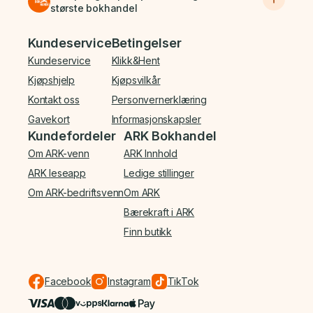
største bokhandel
Bunnmeny
Kundeservice
Betingelser
Kundeservice
Klikk&Hent
Kjøpshjelp
Kjøpsvilkår
Kontakt oss
Personvernerklæring
Gavekort
Informasjonskapsler
Kundefordeler
ARK Bokhandel
Om ARK-venn
ARK Innhold
ARK leseapp
Ledige stillinger
Om ARK-bedriftsvenn
Om ARK
Bærekraft i ARK
Finn butikk
Facebook
Instagram
TikTok