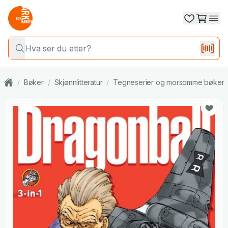
/
Bøker
/
Skjønnlitteratur
/
Tegneserier og morsomme bøker