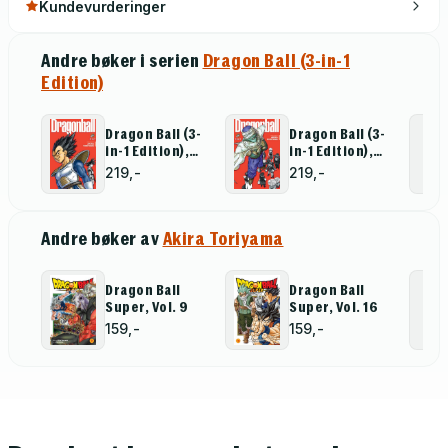
Kundevurderinger
Andre bøker i serien
Dragon Ball (3-in-1
Edition)
Dragon Ball (3-
Dragon Ball (3-
in-1 Edition),
in-1 Edition),
Vol. 7
Vol. 5
219,-
219,-
Andre bøker av
Akira Toriyama
Dragon Ball
Dragon Ball
Super, Vol. 9
Super, Vol. 16
159,-
159,-