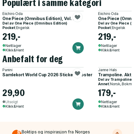
Populært i samme kategori
Eiichiro Oda
Eiichiro Oda
One Piece (Omnibus Edition), Vol. 7
One Piece (Omnibu
Del av
One Piece (Omnibus Edition)
Del av
One Piece (O
Pocket
|
Engelsk
Pocket
|
Engelsk
219,-
219,-
Nettlager
Nettlager
Klikk&Hent
Klikk&Hent
Anbefalt for deg
Panini
Janne Hals
Samlekort World Cup 2026 Sticker Booster
Trampoline. Akti
Del av
Trampoline
Annet
|
Norsk, Bokmå
29,90
179,-
Utsolgt
Nettlager
Klikk&Hent
Klikk&Hent
Boktips og inspirasjon fra Norges