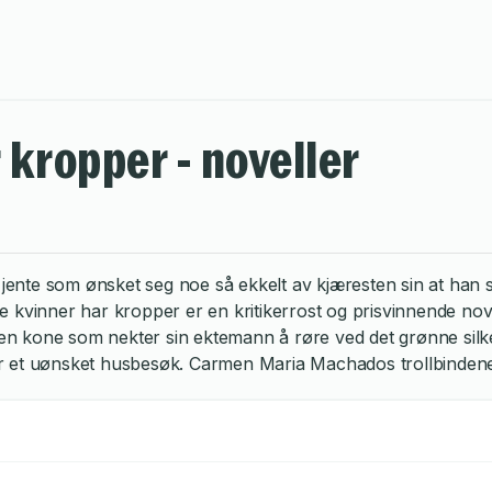
 kropper - noveller
 jente som ønsket seg noe så ekkelt av kjæresten sin at han s
e kvinner har kropper er en kritikerrost og prisvinnende no
et en kone som nekter sin ektemann å røre ved det grønne sil
 et uønsket husbesøk. Carmen Maria Machados trollbindene 