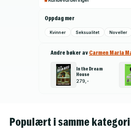
Kundevurderinger
Oppdag mer
Kvinner
Seksualitet
Noveller
Andre bøker av
Carmen Maria M
In the Dream
House
279,-
Populært i samme kategori