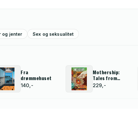
 og jenter
Sex og seksualitet
Fra
Mothership:
drømmehuset
Tales from
Afrofuturism
140,-
229,-
and Beyond