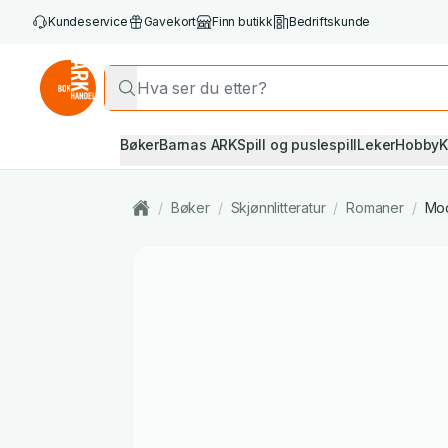
Kundeservice
Gavekort
Finn butikk
Bedriftskunde
Bøker
Barnas ARK
Spill og puslespill
Leker
Hobby
K
/
Bøker
/
Skjønnlitteratur
/
Romaner
/
Mod