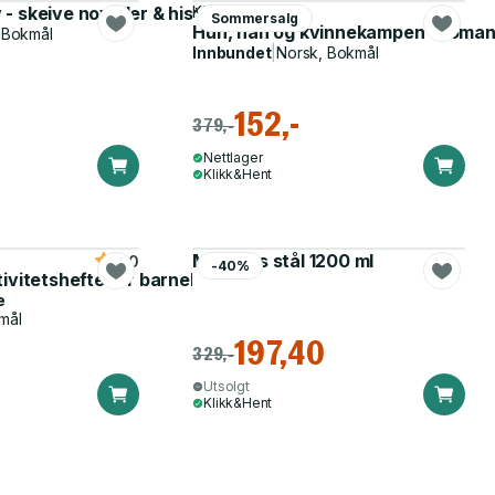
v - skeive noveller & historier
Kjersti Ericsson
Sommersalg
Hun, han og kvinnekampen - roma
 Bokmål
Innbundet
|
Norsk, Bokmål
152,-
379,-
Nettlager
Klikk&Hent
Matboks stål 1200 ml
5.0
-40%
tivitetshefte for barnehagen
e
mål
197,40
329,-
Utsolgt
Klikk&Hent