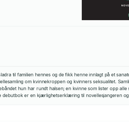
ladra til familien hennes og de fikk henne innlagt på et sana
vellesamling om kvinnekroppen og kvinners seksualitet. Sam
kebåndet hun har rundt halsen; en kvinne som lister opp all
debutbok er en kjærlighetserklæring til novellesjangeren o