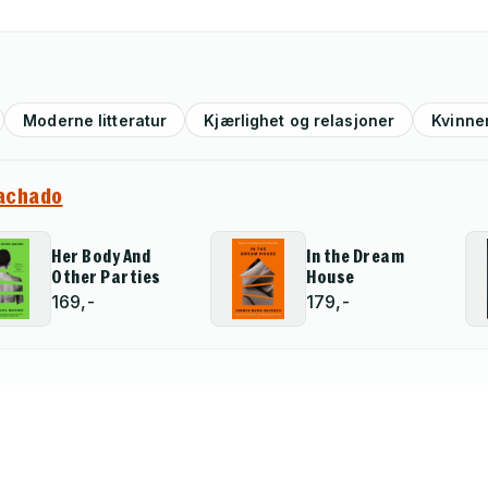
Moderne litteratur
Kjærlighet og relasjoner
Kvinner
achado
Her Body And
In the Dream
Other Parties
House
169,-
179,-