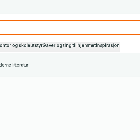
Studiestart! Alle* pensumbøker -20%
Se utvalget her
ontor og skoleutstyr
Gaver og ting til hjemmet
Inspirasjon
erne litteratur