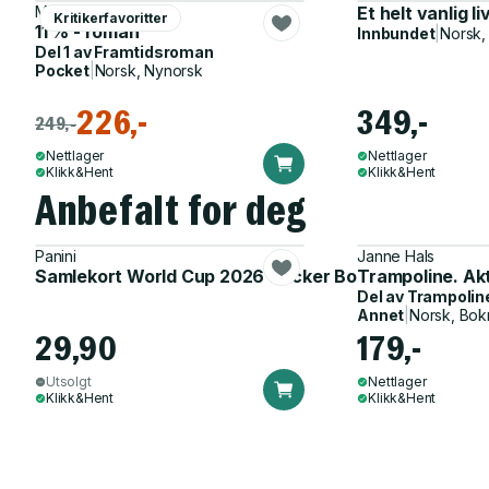
Maren Uthaug
Et helt vanlig li
Kritikerfavoritter
11 % - roman
Innbundet
|
Norsk,
Del 1 av
Framtidsroman
Pocket
|
Norsk, Nynorsk
226,-
349,-
249,-
Nettlager
Nettlager
Klikk&Hent
Klikk&Hent
Anbefalt for deg
Panini
Janne Hals
Samlekort World Cup 2026 Sticker Booster
Trampoline. Ak
Del av
Trampolin
Annet
|
Norsk, Bok
29,90
179,-
Utsolgt
Nettlager
Klikk&Hent
Klikk&Hent