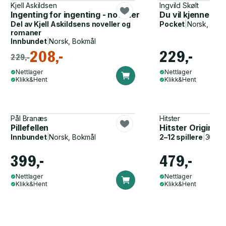
Kjell Askildsen
Ingvild Skølt
n
Ingenting for ingenting - noveller
Du vil kjenne eit 
Del av
Kjell Askildsens noveller og
Pocket
|
Norsk, Nyn
romaner
Innbundet
|
Norsk, Bokmål
208,-
229,-
229,-
Nettlager
Nettlager
Klikk&Hent
Klikk&Hent
Pål Branæs
Hitster
Pillefellen
Hitster Original
Innbundet
|
Norsk, Bokmål
2–12 spillere
|
30–60
399,-
479,-
Nettlager
Nettlager
Klikk&Hent
Klikk&Hent