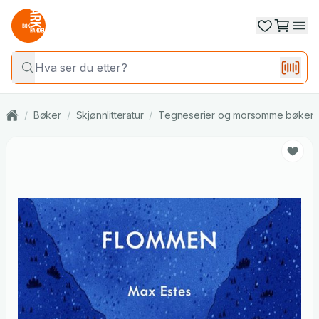
/
Bøker
/
Skjønnlitteratur
/
Tegneserier og morsomme bøker