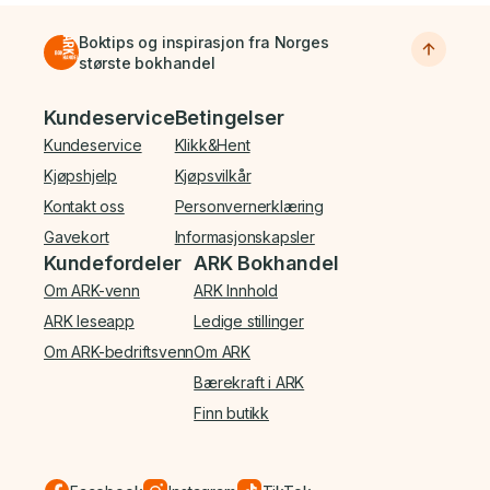
Boktips og inspirasjon fra Norges
største bokhandel
Bunnmeny
Kundeservice
Betingelser
Kundeservice
Klikk&Hent
Kjøpshjelp
Kjøpsvilkår
Kontakt oss
Personvernerklæring
Gavekort
Informasjonskapsler
Kundefordeler
ARK Bokhandel
Om ARK-venn
ARK Innhold
ARK leseapp
Ledige stillinger
Om ARK-bedriftsvenn
Om ARK
Bærekraft i ARK
Finn butikk