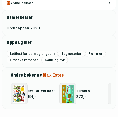
Anmeldelser
Utmerkelser
Ordknappen
2020
Oppdag mer
Lettlest for barn og ungdom
Tegneserier
Flommer
Grafiske romaner
Natur og dyr
Andre bøker av
Max Estes
Hva i all verden!
Til værs
191,-
272,-