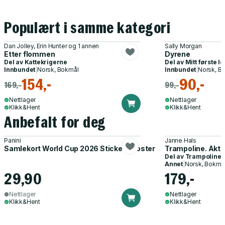
Populært i samme kategori
Dan Jolley, Erin Hunter og 1 annen
Sally Morgan
Etter flommen
Dyrene
Del av
Kattekrigerne
Del av
Mitt første l
Innbundet
|
Norsk, Bokmål
Innbundet
|
Norsk, B
154,-
90,-
169,-
99,-
Nettlager
Nettlager
Klikk&Hent
Klikk&Hent
Anbefalt for deg
Panini
Janne Hals
Samlekort World Cup 2026 Sticker Booster
Trampoline. Akti
Del av
Trampoline
Annet
|
Norsk, Bokmå
29,90
179,-
Nettlager
Nettlager
Klikk&Hent
Klikk&Hent