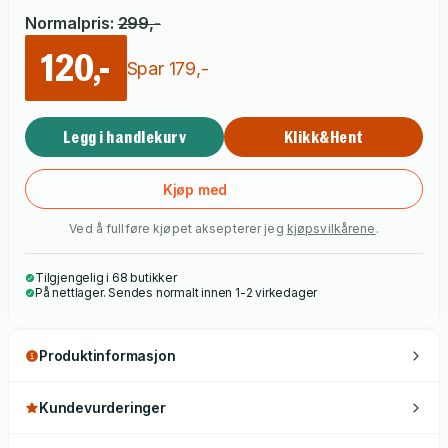
Normalpris
:
299
,-
120,-
Spar
179
,-
Legg i handlekurv
Klikk&Hent
Kjøp med
Ved å fullføre kjøpet aksepterer jeg
kjøpsvilkårene
.
Tilgjengelig i 68 butikker
På nettlager. Sendes normalt innen 1-2 virkedager
Produktinformasjon
Kundevurderinger