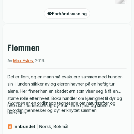
Forhåndsvisning
Flommen
Av
Max Estes
,
2019
.
Det er flom, og en mann må evakuere sammen med hunden
sin. Hunden stikker av og eieren havner på en heftig tur
alene. Her finner han en skadet ørn som viser seg å få en
større rolle etter hvert. Boka handler om kjærlighet til dyr og
Flommen
er en ordknapp tegneserie om naturkrefter og
hvordan mennesker og dyr kan finne hjelp og støtte i
hvordan mennesker og dyr er knyttet sammen.
hverandre.
Innbundet
Norsk, Bokmål