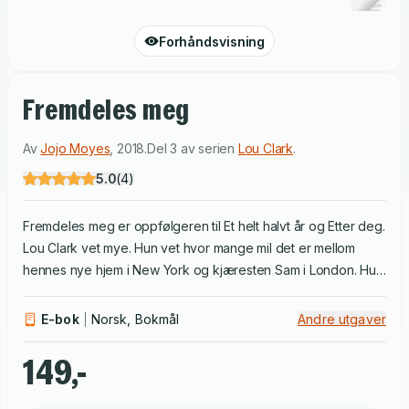
Forhåndsvisning
Fremdeles meg
Av
Jojo Moyes
,
2018
.
Del 3 av serien
Lou Clark
.
5.0
(
4
)
Fremdeles meg er oppfølgeren til Et helt halvt år og Etter deg.
Lou Clark vet mye. Hun vet hvor mange mil det er mellom
hennes nye hjem i New York og kjæresten Sam i London. Hun
vet at hennes rike, nye arbeidsgiver er et godt menneske, og
hun vet at hans unge kone har hemmeligheter for ham. Det
E-bok
Norsk, Bokmål
Andre utgaver
Lou ikke vet, er at hun kommer til å møte en mann som vil snu
opp ned på livet hennes i New York. For amerikanske Josh vil
149,-
komme til å minne henne så mye om en mann hun en gang
kjente, at alt hun tror hun vet om kjærlighet vil bli utfordret. Lou