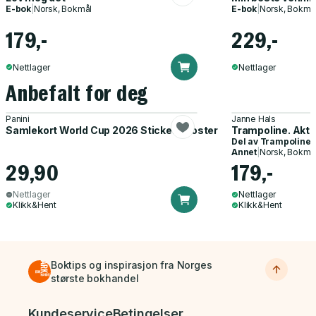
E-bok
|
Norsk, Bokmål
E-bok
|
Norsk, Bokmå
179,-
229,-
Nettlager
Nettlager
Anbefalt for deg
Panini
Janne Hals
Samlekort World Cup 2026 Sticker Booster
Trampoline. Akti
Del av
Trampoline
Annet
|
Norsk, Bokmå
29,90
179,-
Nettlager
Nettlager
Klikk&Hent
Klikk&Hent
Boktips og inspirasjon fra Norges
største bokhandel
Bunnmeny
Kundeservice
Betingelser