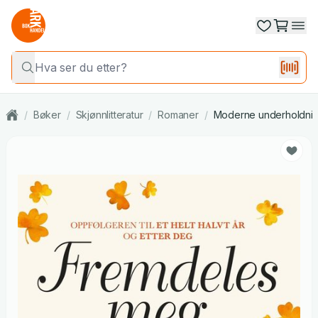
/
Bøker
/
Skjønnlitteratur
/
Romaner
/
Moderne underholdni