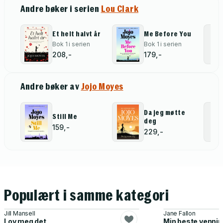
Andre bøker i serien
Lou Clark
Et helt halvt år
Me Before You
Bok 1 i serien
Bok 1 i serien
208,-
179,-
Andre bøker av
Jojo Moyes
Da jeg møtte
Still Me
deg
159,-
229,-
Populært i samme kategori
Jill Mansell
Jane Fallon
Lov meg det
Min beste venni