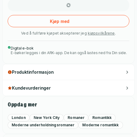
aner ikke hva hun skal gjøre, men hun vet at det hun velger,
kommer til å forandre alt ... Dette er den tredje og avsluttende
romanen om Lou Clark, i bokserien som har bergtatt en hel
Kjøp med
verden. Internasjonalt har Jojo Moyes solgt over 31 millioner
Ved å fullføre kjøpet aksepterer jeg
kjøpsvilkårene
.
bøker
Digital e-bok
E-bøker legges i din ARK-app. De kan også lastes ned fra Din side.
Produktinformasjon
Kundevurderinger
Oppdag mer
London
New York City
Romaner
Romantikk
Moderne underholdningsromaner
Moderne romantikk