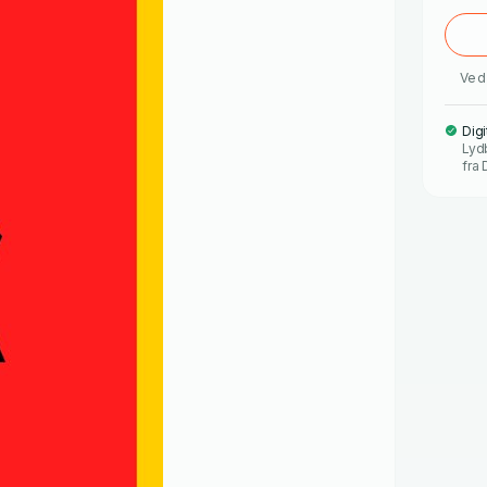
Ved 
Digi
Lyd
fra 