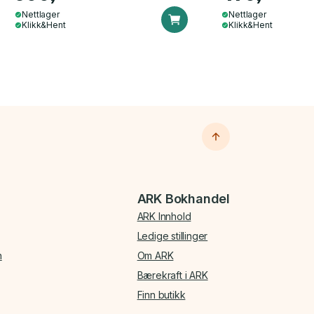
Nettlager
Nettlager
Klikk&Hent
Klikk&Hent
ARK Bokhandel
ARK Innhold
Ledige stillinger
n
Om ARK
Bærekraft i ARK
Finn butikk