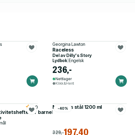
hs
Georgina Lawton
 rasisme
Raceless
Del av
Dilly's Story
Lydbok
|
Engelsk
236,-
Nettlager
Klikk&Hent
Matboks stål 1200 ml
5.0
-40%
tivitetshefte for barnehagen
e
mål
197,40
329,-