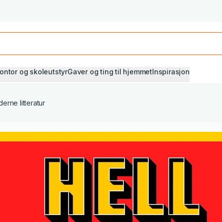
Studiestart! Alle* pensumbøker -20%
Se utvalget her
ontor og skoleutstyr
Gaver og ting til hjemmet
Inspirasjon
erne litteratur