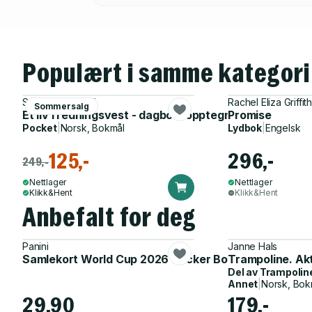
Populært i samme kategori
Sumaya Jirde Ali
Rachel Eliza Griffit
Sommersalg
Et liv i redningsvest - dagboksopptegnelser om norsk
Promise
Pocket
|
Norsk, Bokmål
Lydbok
|
Engelsk
125,-
296,-
249,-
Nettlager
Nettlager
Klikk&Hent
Klikk&Hent
Anbefalt for deg
Panini
Janne Hals
Samlekort World Cup 2026 Sticker Booster
Trampoline. Ak
Del av
Trampolin
Annet
|
Norsk, Bok
29,90
179,-