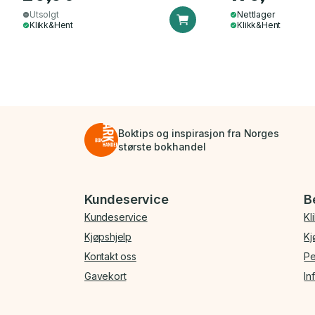
Utsolgt
Nettlager
Klikk&Hent
Klikk&Hent
Boktips og inspirasjon fra Norges
største bokhandel
Bunnmeny
Kundeservice
B
Kundeservice
Kl
Kjøpshjelp
Kj
Kontakt oss
Pe
Gavekort
In