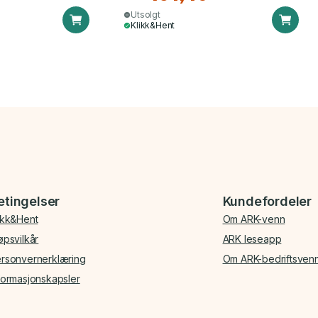
Utsolgt
Klikk&Hent
etingelser
Kundefordeler
ikk&Hent
Om ARK-venn
øpsvilkår
ARK leseapp
rsonvernerklæring
Om ARK-bedriftsven
formasjonskapsler