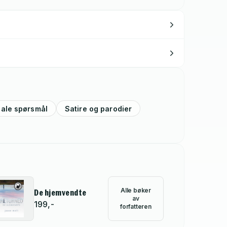
iale spørsmål
Satire og parodier
Alle bøker
De hjemvendte
av
199,-
forfatteren