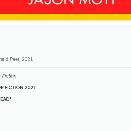
nald Peet
,
2021
.
 Fiction
R FICTION 2021
READ'