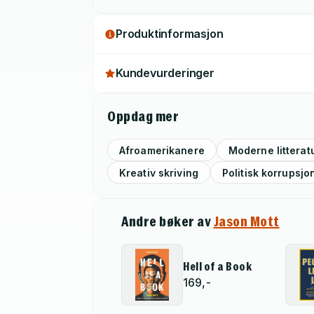
Produktinformasjon
Kundevurderinger
Oppdag mer
Afroamerikanere
Moderne litterat
Kreativ skriving
Politisk korrupsjo
Andre bøker av
Jason Mott
Hell of a Book
169,-