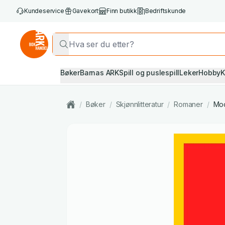
Kundeservice
Gavekort
Finn butikk
Bedriftskunde
Bøker
Barnas ARK
Spill og puslespill
Leker
Hobby
K
/
Bøker
/
Skjønnlitteratur
/
Romaner
/
Mod