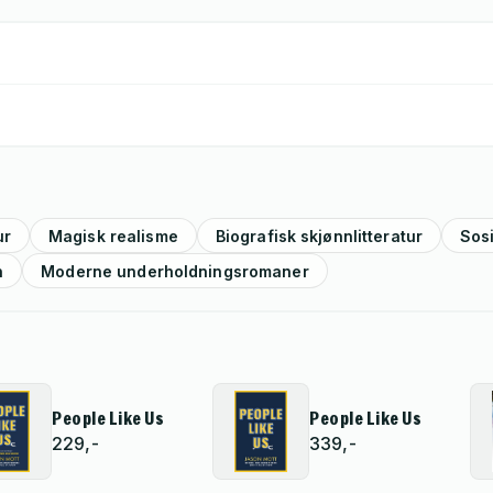
ur
Magisk realisme
Biografisk skjønnlitteratur
Sos
n
Moderne underholdningsromaner
People Like Us
People Like Us
229,-
339,-