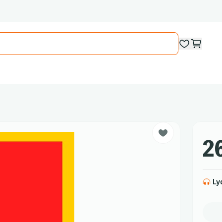
26
Ly