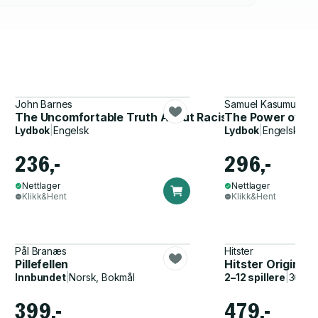
John Barnes
Samuel Kasumu
The Uncomfortable Truth About Racism
The Power of th
Lydbok
|
Engelsk
Lydbok
|
Engelsk
236,-
296,-
Nettlager
Nettlager
Klikk&Hent
Klikk&Hent
Pål Branæs
Hitster
Pillefellen
Hitster Original
Innbundet
|
Norsk, Bokmål
2–12 spillere
|
30–60
399,-
479,-