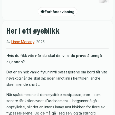
Forhåndsvisning
Her i ett øyeblikk
Av
Liane Moriarty
,
2025
.
Hvis du fikk vite når du skal dø, ville du prøvd å unngå
skjebnen?
Det er en helt vanlig flytur inntil passasjerene om bord får vite
nøyaktig når de skal dø: noen langt inn i fremtiden, andre
skremmende snart ...
Når spådommene til den mystiske medpassasjeren – som
senere får kallenavnet «Dødsdamen» – begynner å gå i
oppfyllelse, blir det en intens kamp mot klokken for flere av
flypassasjerene. Og de må gå i seg selv og ta stilling til