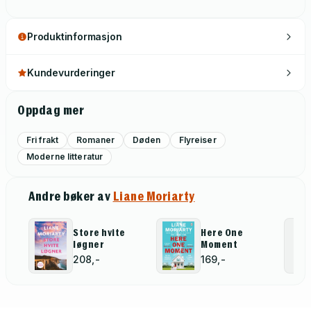
Produktinformasjon
Kundevurderinger
Oppdag mer
Fri frakt
Romaner
Døden
Flyreiser
Moderne litteratur
Andre bøker av
Liane Moriarty
Store hvite
Here One
løgner
Moment
208,-
169,-