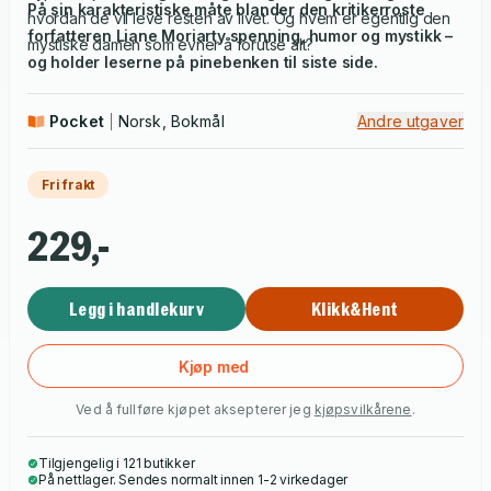
På sin karakteristiske måte blander den kritikerroste
hvordan de vil leve resten av livet. Og hvem er egentlig den
forfatteren Liane Moriarty spenning, humor og mystikk –
mystiske damen som evner å forutse alt?
og holder leserne på pinebenken til siste side.
Pocket
Norsk, Bokmål
Andre utgaver
Fri frakt
229,-
Legg i handlekurv
Klikk&Hent
Kjøp med
Ved å fullføre kjøpet aksepterer jeg
kjøpsvilkårene
.
Tilgjengelig i 121 butikker
På nettlager. Sendes normalt innen 1-2 virkedager