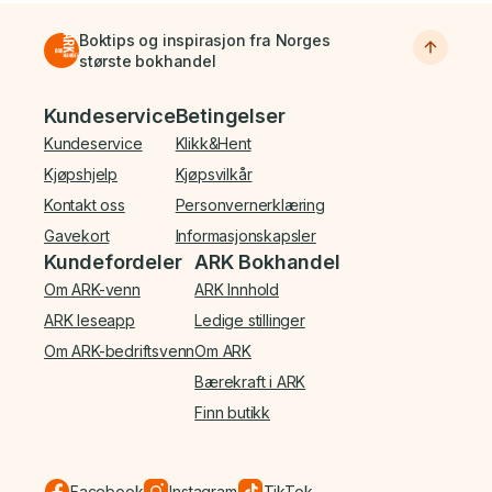
Boktips og inspirasjon fra Norges
største bokhandel
Bunnmeny
Kundeservice
Betingelser
Kundeservice
Klikk&Hent
Kjøpshjelp
Kjøpsvilkår
Kontakt oss
Personvernerklæring
Gavekort
Informasjonskapsler
Kundefordeler
ARK Bokhandel
Om ARK-venn
ARK Innhold
ARK leseapp
Ledige stillinger
Om ARK-bedriftsvenn
Om ARK
Bærekraft i ARK
Finn butikk
Facebook
Instagram
TikTok