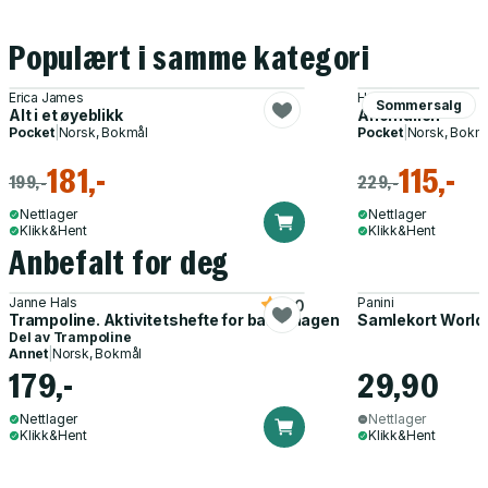
Populært i samme kategori
Erica James
Hervé Le Tellier
Sommersalg
Alt i et øyeblikk
Anomalien
Pocket
|
Norsk, Bokmål
Pocket
|
Norsk, Bokm
181,-
115,-
199,-
229,-
Nettlager
Nettlager
Klikk&Hent
Klikk&Hent
Anbefalt for deg
Janne Hals
Panini
5.0
Trampoline. Aktivitetshefte for barnehagen
Samlekort World
Del av
Trampoline
Annet
|
Norsk, Bokmål
179,-
29,90
Nettlager
Nettlager
Klikk&Hent
Klikk&Hent