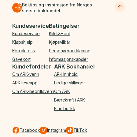
Boktips og inspirasjon fra Norges
største bokhandel
Bunnmeny
Kundeservice
Betingelser
Kundeservice
Klikk&Hent
Kjøpshjelp
Kjøpsvilkår
Kontakt oss
Personvernerklæring
Gavekort
Informasjonskapsler
Kundefordeler
ARK Bokhandel
Om ARK-venn
ARK Innhold
ARK leseapp
Ledige stillinger
Om ARK-bedriftsvenn
Om ARK
Bærekraft i ARK
Finn butikk
Facebook
Instagram
TikTok