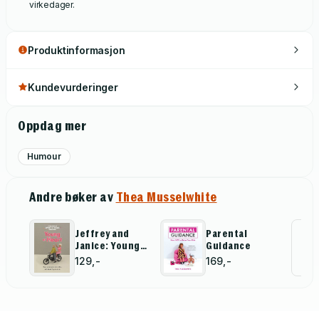
virkedager.
Produktinformasjon
Kundevurderinger
Oppdag mer
Humour
Andre bøker av
Thea Musselwhite
Jeffrey and
Parental
Al
Janice: Young
Guidance
at Heart
for
129,-
169,-