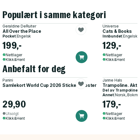
Populært i samme kategori
Geraldine DeRuiter
Universe
All Over the Place
Cats & Books
Pocket
|
Engelsk
Innbundet
|
Engelsk
199,-
129,-
Nettlager
Nettlager
Klikk&Hent
Klikk&Hent
Anbefalt for deg
Panini
Janne Hals
Samlekort World Cup 2026 Sticker Booster
Trampoline. Akti
Del av
Trampoline
Annet
|
Norsk, Bokmå
29,90
179,-
Utsolgt
Nettlager
Klikk&Hent
Klikk&Hent