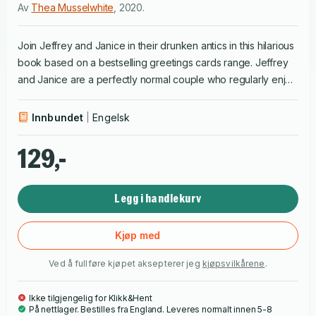
Av
Thea Musselwhite
,
2020
.
Join Jeffrey and Janice in their drunken antics in this hilarious
book based on a bestselling greetings cards range. Jeffrey
and Janice are a perfectly normal couple who regularly enjoy
a drink - sometimes with friends, sometimes together,
sometimes on their own.. although are you drinking alone if
Innbundet
Engelsk
your pets are with you? See them tackle the challenges of
older age and embrace the holiday spirit as they prove to us
129,-
all that you're never too old to fall off the wagon. You're sure
to see a little bit of yourself in this very sweary couple!
Legg i handlekurv
Kjøp med
Ved å fullføre kjøpet aksepterer jeg
kjøpsvilkårene
.
Ikke tilgjengelig for Klikk&Hent
På nettlager. Bestilles fra England. Leveres normalt innen 5-8