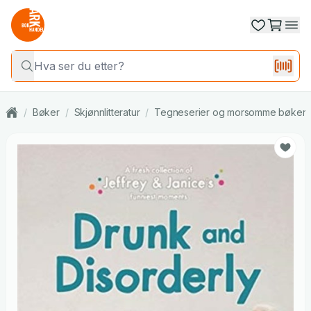
/
Bøker
/
Skjønnlitteratur
/
Tegneserier og morsomme bøker