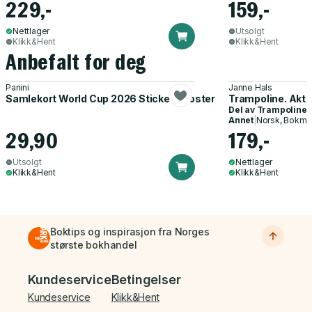
229,-
159,-
Nettlager
Utsolgt
Klikk&Hent
Klikk&Hent
Anbefalt for deg
Panini
Janne Hals
Samlekort World Cup 2026 Sticker Booster
Trampoline. Akti
Del av
Trampoline
Annet
|
Norsk, Bokmå
29,90
179,-
Utsolgt
Nettlager
Klikk&Hent
Klikk&Hent
Boktips og inspirasjon fra Norges
største bokhandel
Bunnmeny
Kundeservice
Betingelser
Kundeservice
Klikk&Hent