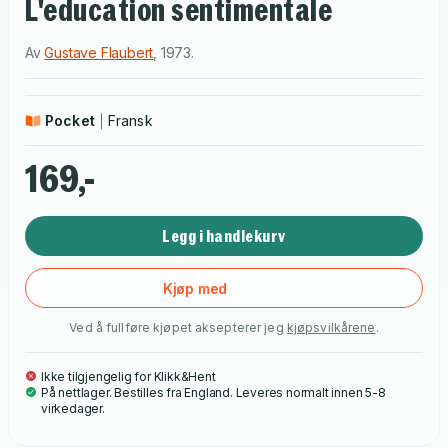
L'education sentimentale
Av
Gustave Flaubert
,
1973
.
Pocket
Fransk
169,-
Legg i handlekurv
Kjøp med
Ved å fullføre kjøpet aksepterer jeg
kjøpsvilkårene
.
Ikke tilgjengelig for Klikk&Hent
På nettlager. Bestilles fra England. Leveres normalt innen 5-8
virkedager.