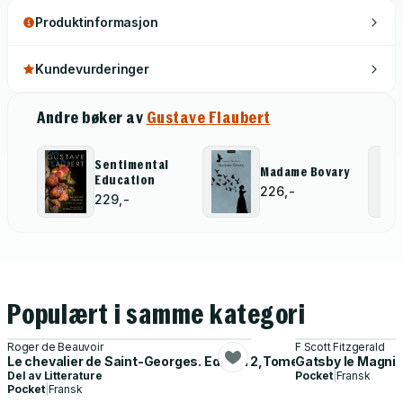
Produktinformasjon
Kundevurderinger
Andre bøker av
Gustave Flaubert
Sentimental
Madame Bovary
Education
226,-
229,-
Populært i samme kategori
Roger de Beauvoir
F Scott Fitzgerald
Le chevalier de Saint-Georges. Edition 2,Tome 4
Gatsby le Magnif
Del av
Litterature
Pocket
|
Fransk
Pocket
|
Fransk