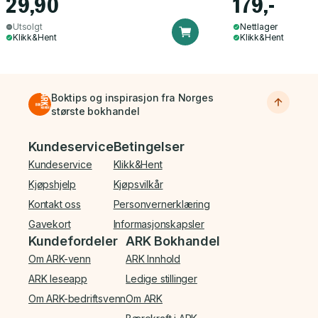
29,90
179,-
Utsolgt
Nettlager
Klikk&Hent
Klikk&Hent
Boktips og inspirasjon fra Norges
største bokhandel
Bunnmeny
Kundeservice
Betingelser
Kundeservice
Klikk&Hent
Kjøpshjelp
Kjøpsvilkår
Kontakt oss
Personvernerklæring
Gavekort
Informasjonskapsler
Kundefordeler
ARK Bokhandel
Om ARK-venn
ARK Innhold
ARK leseapp
Ledige stillinger
Om ARK-bedriftsvenn
Om ARK