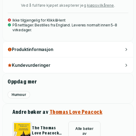
Ved å fullføre kjøpet aksepterer jeg
kjøpsvilkårene
.
preface to a later edition, in which he describes the
characters – allusions to his friends – as 'status-quo-ites',
Ikke tilgjengelig for Klikk&Hent
'morbid visionaries', 'romantic enthusiasts' and 'lovers of
På nettlager. Bestilles fra England. Leveres normalt innen 5-8
good dinners'.
virkedager.
Produktinformasjon
Kundevurderinger
Oppdag mer
Humour
Andre bøker av
Thomas Love Peacock
The Thomas
Alle bøker
Love Peacock
av