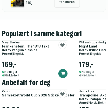
Collection
forfatteren
219,-
Populært i samme kategori
Mary Shelley
William Hope Hodgs
Frankenstein: The 1818 Text
Night Land
Del av
Penguin classics
Del av
British Libra
Pocket
|
Engelsk
Pocket
|
Engelsk
169,-
179,-
Nettlager
Nettlager
Klikk&Hent
Klikk&Hent
Anbefalt for deg
Panini
Janne Hals
Samlekort World Cup 2026 Sticker Booster
Trampoline. Akti
Del av
Trampoline
Annet
|
Norsk, Bokmå