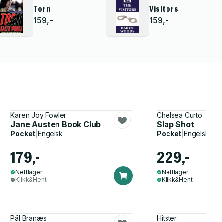
Torn
Visitors
159,-
159,-
Karen Joy Fowler
Chelsea Curto
Jane Austen Book Club
Slap Shot
Pocket
|
Engelsk
Pocket
|
Engelsk
179,-
229,-
Nettlager
Nettlager
Klikk&Hent
Klikk&Hent
Pål Branæs
Hitster