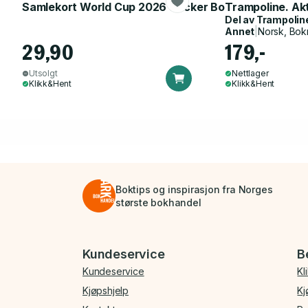
Samlekort World Cup 2026 Sticker Booster
Trampoline. Ak
Del av
Trampolin
Annet
|
Norsk, Bok
29,90
179,-
Utsolgt
Nettlager
Klikk&Hent
Klikk&Hent
Boktips og inspirasjon fra Norges
største bokhandel
Bunnmeny
Kundeservice
B
Kundeservice
Kl
Kjøpshjelp
Kj