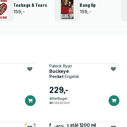
Teabags & Tears
Bang Up
159,-
159,-
Patrick Ryan
Buckeye
Pocket
|
Engelsk
229,-
Nettlager
Klikk&Hent
Matboks stål 1200 ml
5.0
-40%