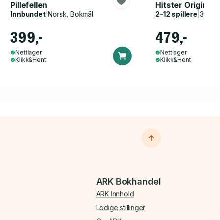
Pillefellen
Hitster Original
Innbundet
|
Norsk, Bokmål
2–12 spillere
|
30–60
399,-
479,-
Nettlager
Nettlager
Klikk&Hent
Klikk&Hent
ARK Bokhandel
ARK Innhold
Ledige stillinger