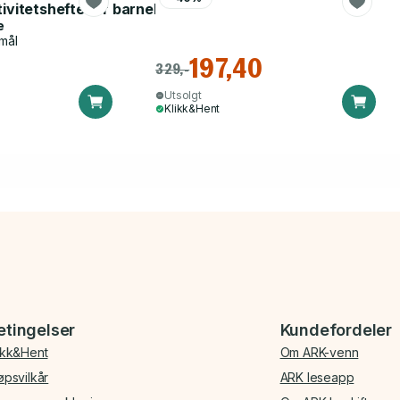
tivitetshefte for barnehagen
e
mål
197,40
329,-
Utsolgt
Klikk&Hent
etingelser
Kundefordeler
ikk&Hent
Om ARK-venn
øpsvilkår
ARK leseapp