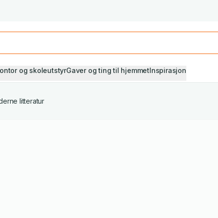
Studiestart! Alle* pensumbøker -20%
Se utvalget her
ontor og skoleutstyr
Gaver og ting til hjemmet
Inspirasjon
erne litteratur