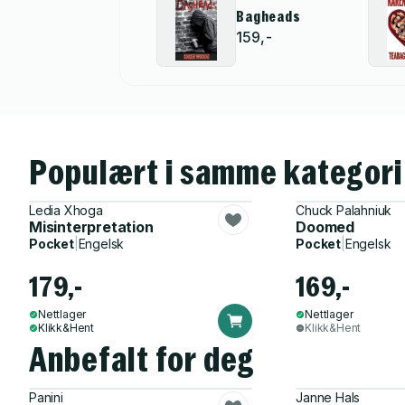
Bagheads
159,-
Populært i samme kategori
Ledia Xhoga
Chuck Palahniuk
Misinterpretation
Doomed
Pocket
|
Engelsk
Pocket
|
Engelsk
179,-
169,-
Nettlager
Nettlager
Klikk&Hent
Klikk&Hent
Anbefalt for deg
Panini
Janne Hals