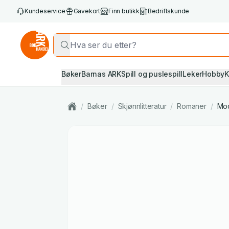
Kundeservice
Gavekort
Finn butikk
Bedriftskunde
Bøker
Barnas ARK
Spill og puslespill
Leker
Hobby
K
/
Bøker
/
Skjønnlitteratur
/
Romaner
/
Mod