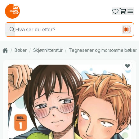
/
Bøker
/
Skjønnlitteratur
/
Tegneserier og morsomme bøker