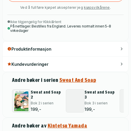
Ved å fullføre kjøpet aksepterer jeg
kjøpsvilkårene
.
Ikke tilgjengelig for Klikk&Hent
På nettlager. Bestilles fra England. Leveres normalt innen 5-8
virkedager
Produktinformasjon
Kundevurderinger
Andre bøker i serien
Sweat And Soap
Sweat and Soap
Sweat and Soap
2
3
Bok 2 i serien
Bok 3 i serien
199,-
199,-
Andre bøker av
Kintetsu Yamada