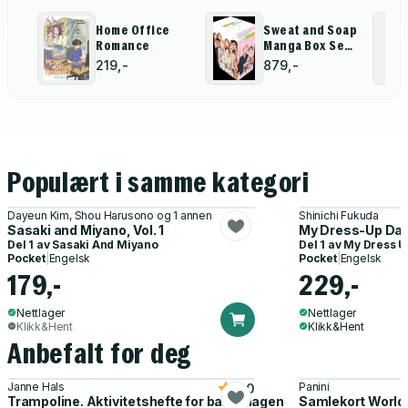
Home Office
Sweat and Soap
Romance
Manga Box Set
2
219,-
879,-
Populært i samme kategori
Dayeun Kim, Shou Harusono og 1 annen
Shinichi Fukuda
Sasaki and Miyano, Vol. 1
My Dress-Up Darl
Del 1 av
Sasaki And Miyano
Del 1 av
My Dress U
Pocket
|
Engelsk
Pocket
|
Engelsk
179,-
229,-
Nettlager
Nettlager
Klikk&Hent
Klikk&Hent
Anbefalt for deg
Janne Hals
Panini
5.0
Trampoline. Aktivitetshefte for barnehagen
Samlekort World