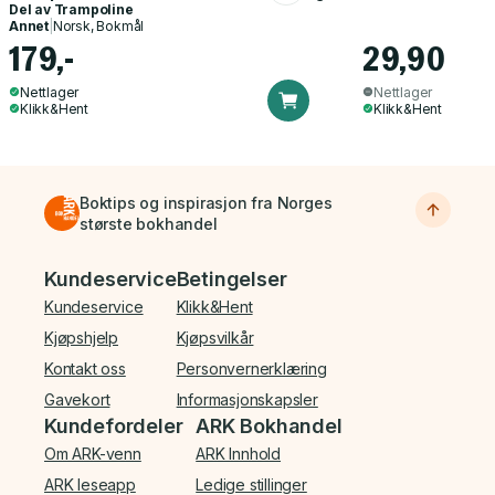
Del av
Trampoline
Annet
|
Norsk, Bokmål
179,-
29,90
Nettlager
Nettlager
Klikk&Hent
Klikk&Hent
Boktips og inspirasjon fra Norges
største bokhandel
Bunnmeny
Kundeservice
Betingelser
Kundeservice
Klikk&Hent
Kjøpshjelp
Kjøpsvilkår
Kontakt oss
Personvernerklæring
Gavekort
Informasjonskapsler
Kundefordeler
ARK Bokhandel
Om ARK-venn
ARK Innhold
ARK leseapp
Ledige stillinger