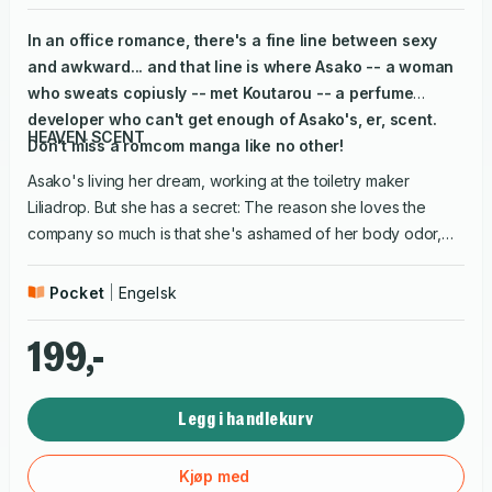
In an office romance, there's a fine line between
sexy
and
awkward
... and that line is where Asako -- a woman
who sweats copiusly -- met Koutarou -- a perfume
developer who can't get enough of Asako's, er,
scent.
HEAVEN SCENT
Don't miss a romcom manga like no other!
Asako's living her dream, working at the toiletry maker
Liliadrop. But she has a secret: The reason she loves the
company so much is that she's ashamed of her body odor,
and their soap is the only thing that's ever helped her. So
when the company's lead product developer, a perfuming
Pocket
Engelsk
genius, approaches her in the lobby and wonders what "that
smell" is, she's terrified--but could it be that he
likes
it? That
199,-
he likes
her?
And most surprising of all, she might just like him
back...
Legg i handlekurv
Kjøp med