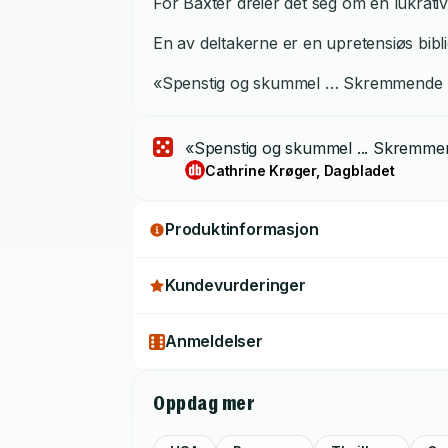
For Baxter dreier det seg om en lukrati
En av deltakerne er en upretensiøs bibl
«Spenstig og skummel … Skremmende rea
«Spenstig og skummel ... Skremmen
Cathrine Krøger, Dagbladet
Produktinformasjon
Kundevurderinger
Anmeldelser
Oppdag mer