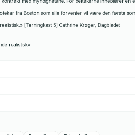
v kontrakt med myndighetene. For deltakerne innebærer en eve
iotekar fra Boston som alle forventer vil være den første som
listisk.» [Terningkast 5] Cathrine Krøger, Dagbladet
de realistisk»