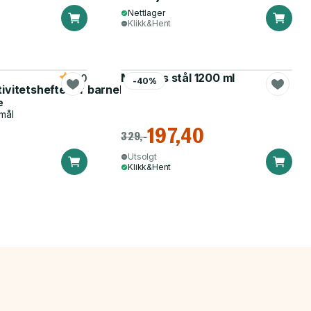
Nettlager
Klikk&Hent
Matboks stål 1200 ml
5.0
-40%
tivitetshefte for barnehagen
e
mål
197,40
329,-
Utsolgt
Klikk&Hent