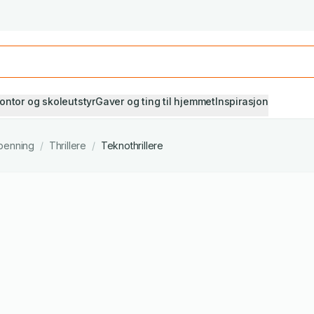
Studiestart! Alle* pensumbøker -20%
Se utvalget her
ontor og skoleutstyr
Gaver og ting til hjemmet
Inspirasjon
penning
/
Thrillere
/
Teknothrillere