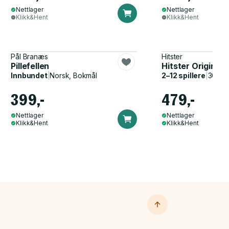
Nettlager
Nettlager
Klikk&Hent
Klikk&Hent
Pål Branæs
Hitster
Pillefellen
Hitster Original
Innbundet
|
Norsk, Bokmål
2–12 spillere
|
30–60
399,-
479,-
Nettlager
Nettlager
Klikk&Hent
Klikk&Hent