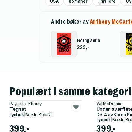
USA
Romaner
Thrillere
Ov
Andre bøker av
Anthony McCart
Going Zero
229,-
Populært i samme kategori
Raymond Khoury
Val McDermid
Tegnet
Under overflat
Lydbok
|
Norsk, Bokmål
Del 4 av
Karen Pi
Lydbok
|
Norsk, Bo
399,-
399,-