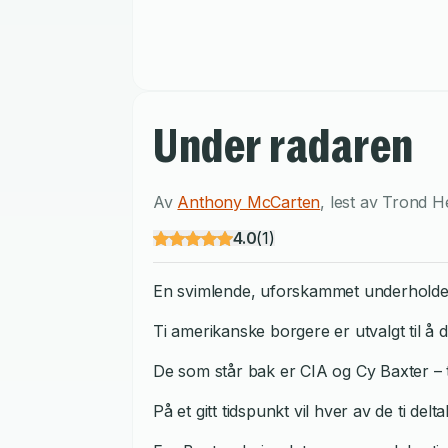
Under radaren
Av
Anthony McCarten
,
lest av
Trond H
4.0
(
1
)
En svimlende, uforskammet underholdende
Ti amerikanske borgere er utvalgt til å d
De som står bak er CIA og Cy Baxter – t
På et gitt tidspunkt vil hver av de ti de