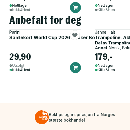
Nettlager
Nettlager
Klikk&Hent
Klikk&Hent
Anbefalt for deg
Panini
Janne Hals
Samlekort World Cup 2026 Sticker Booster
Trampoline. Ak
Del av
Trampolin
Annet
|
Norsk, Bok
29,90
179,-
Utsolgt
Nettlager
Klikk&Hent
Klikk&Hent
Boktips og inspirasjon fra Norges
største bokhandel