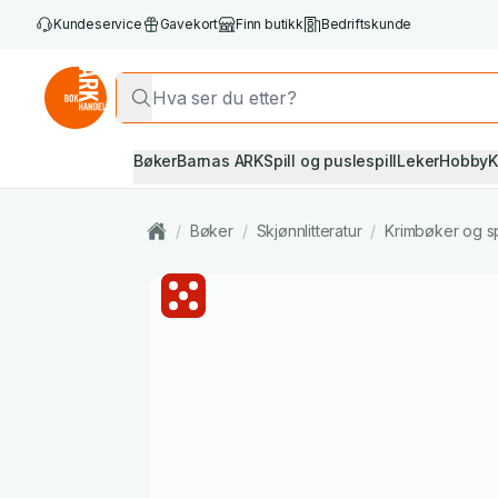
Kundeservice
Gavekort
Finn butikk
Bedriftskunde
Bøker
Barnas ARK
Spill og puslespill
Leker
Hobby
K
/
Bøker
/
Skjønnlitteratur
/
Krimbøker og s