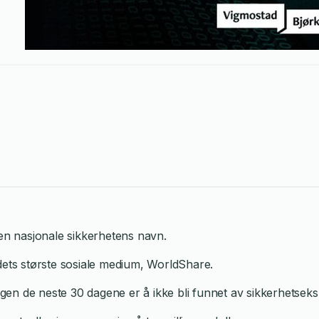
den nasjonale sikker­hetens navn.
dets største sosiale medium, WorldShare.
ingen de neste 30 dagene er å ikke bli funnet av sikkerhetseksp