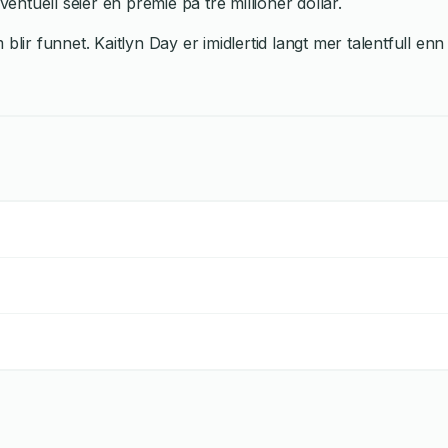
ntuell seier en premie på tre millioner dollar.
 blir funnet. Kaitlyn Day er imidlertid langt mer talentfull 