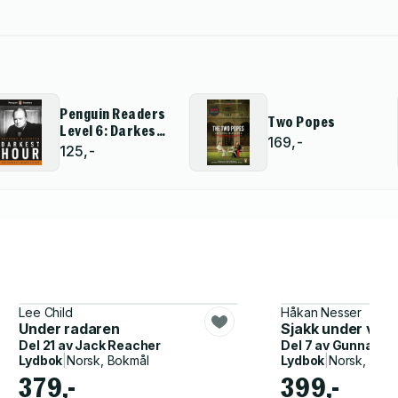
Penguin Readers
Two Popes
Level 6: Darkest
169,-
Hour (ELT Graded
125,-
Reader)
Lee Child
Håkan Nesser
Under radaren
Sjakk under vul
Del 21 av
Jack Reacher
Del 7 av
Gunnar Ba
Lydbok
|
Norsk, Bokmål
Lydbok
|
Norsk, Bok
379,-
399,-