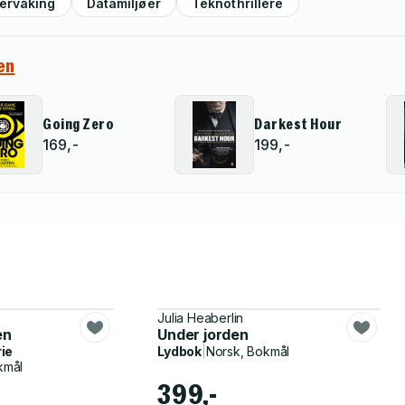
ervåking
Datamiljøer
Teknothrillere
en
Going Zero
Darkest Hour
169,-
199,-
Julia Heaberlin
en
Under jorden
rie
Lydbok
|
Norsk, Bokmål
kmål
399,-