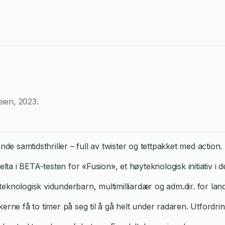
eien
,
2023
.
 samtidsthriller – full av twister og tettpakket med action.
elta i BETA-testen for «Fusion», et høyteknologisk initiativ i 
eknologisk vidunderbarn, multimilliardær og adm.dir. for lan
ltakerne få to timer på seg til å gå helt under radaren. Utfordr