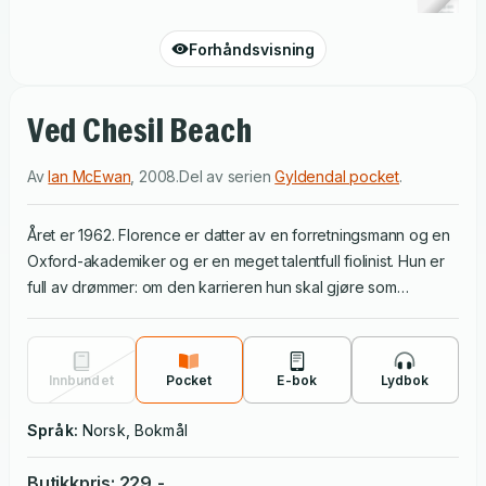
Forhåndsvisning
Ved Chesil Beach
Av
Ian McEwan
,
2008
.
Del av serien
Gyldendal pocket
.
Året er 1962. Florence er datter av en forretningsmann og en
Oxford-akademiker og er en meget talentfull fiolinist. Hun er
full av drømmer: om den karrieren hun skal gjøre som
konsertpianist, og om det perfekte livet hun og Edward skal
skape. Edward er en ung og flink historiestudent. De møtte
hverandre tilfeldig, og han overrasket henne da han faktisk
Innbundet
Pocket
E-bok
Lydbok
fridde. Edward er vokst opp på landet utenfor Oxford. Moren
hans har fått en hjerneskade etter en ulykke, og faren har
Språk:
Norsk, Bokmål
strevd med å holde hverdagen sammen. Edward har lengtet
etter å komme vekk og inn i større sammenhenger. I London
Butikkpris
:
229
,-