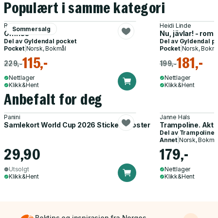
Populært i samme kategori
Rachel Cusk
Heidi Linde
Sommersalg
Omriss
Nu, jävlar! - rom
Del av
Gyldendal pocket
Del av
Gyldendal p
Pocket
|
Norsk, Bokmål
Pocket
|
Norsk, Bokm
115,-
181,-
229,-
199,-
Nettlager
Nettlager
Klikk&Hent
Klikk&Hent
Anbefalt for deg
Panini
Janne Hals
Samlekort World Cup 2026 Sticker Booster
Trampoline. Akti
Del av
Trampoline
Annet
|
Norsk, Bokmå
29,90
179,-
Utsolgt
Nettlager
Klikk&Hent
Klikk&Hent
Boktips og inspirasjon fra Norges