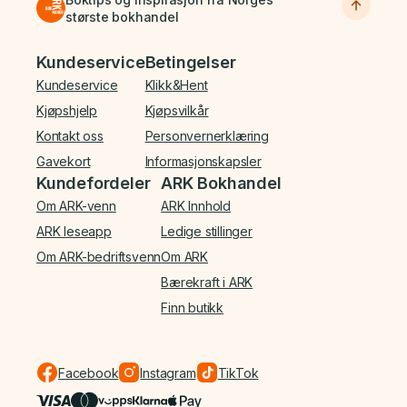
største bokhandel
Bunnmeny
Kundeservice
Betingelser
Kundeservice
Klikk&Hent
Kjøpshjelp
Kjøpsvilkår
Kontakt oss
Personvernerklæring
Gavekort
Informasjonskapsler
Kundefordeler
ARK Bokhandel
Om ARK-venn
ARK Innhold
ARK leseapp
Ledige stillinger
Om ARK-bedriftsvenn
Om ARK
Bærekraft i ARK
Finn butikk
Facebook
Instagram
TikTok