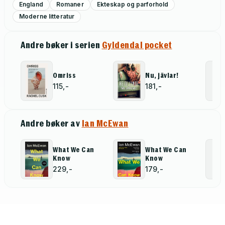
England
Romaner
Ekteskap og parforhold
Moderne litteratur
Andre bøker i serien
Gyldendal pocket
Omriss
Nu, jävlar!
115,-
181,-
Andre bøker av
Ian McEwan
What We Can
What We Can
Know
Know
229,-
179,-