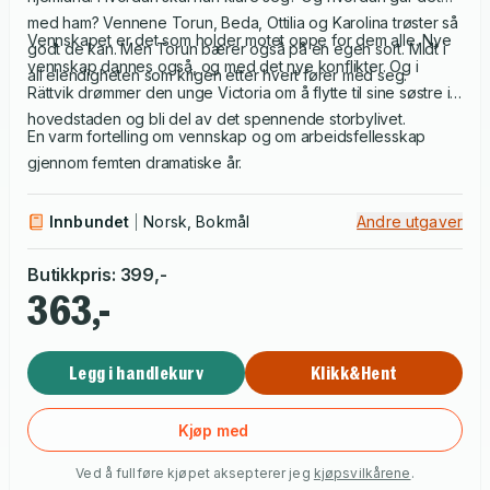
med ham? Vennene Torun, Beda, Ottilia og Karolina trøster så
Vennskapet er det som holder motet oppe for dem alle. Nye
godt de kan. Men Torun bærer også på en egen sort. Midt i
vennskap dannes også, og med det nye konflikter. Og i
all elendigheten som krigen etter hvert fører med seg.
Rättvik drømmer den unge Victoria om å flytte til sine søstre i
hovedstaden og bli del av det spennende storbylivet.
En varm fortelling om vennskap og om arbeidsfellesskap
gjennom femten dramatiske år.
Innbundet
Norsk, Bokmål
Andre utgaver
Butikkpris
:
399
,-
363,-
Legg i handlekurv
Klikk&Hent
Kjøp med
Ved å fullføre kjøpet aksepterer jeg
kjøpsvilkårene
.