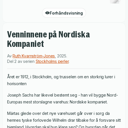
Forhåndsvisning
Venninnene på Nordiska
Kompaniet
Av
Ruth Kvarnström-Jones
,
2025
.
Del 2 av serien
Stockholms perler
.
Året er 1912, i Stockholm, og trusselen om en storkrig lurer i
horisonten
Joseph Sachs har likevel bestemt seg - han vil bygge Nord-
Europas mest storslagne varehus: Nordiske kompaniet.
Märtas glede over det nye varehuset går over i sorg da
hennes tyske forlovede Wilhelm drar tilbake for å forsvare sitt
hjemland. Hvordan skal hun klare seg? Og hvordan går det