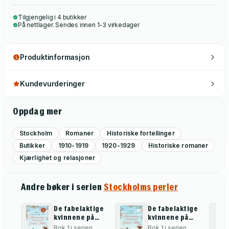
Tilgjengelig i 4 butikker
På nettlager. Sendes innen 1-3 virkedager
Produktinformasjon
Kundevurderinger
Oppdag mer
Stockholm
Romaner
Historiske fortellinger
Butikker
1910-1919
1920-1929
Historiske romaner
Kjærlighet og relasjoner
Andre bøker i serien
Stockholms perler
De fabelaktige
De fabelaktige
kvinnene på
kvinnene på
Grand Hôtel
Grand hôtel
Bok 1 i serien
Bok 1 i serien