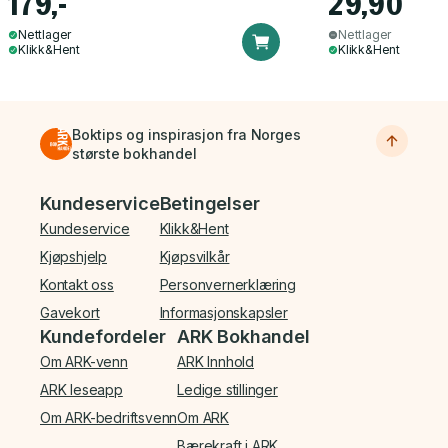
179,-
29,90
Nettlager
Nettlager
Klikk&Hent
Klikk&Hent
Boktips og inspirasjon fra Norges
største bokhandel
Bunnmeny
Kundeservice
Betingelser
Kundeservice
Klikk&Hent
Kjøpshjelp
Kjøpsvilkår
Kontakt oss
Personvernerklæring
Gavekort
Informasjonskapsler
Kundefordeler
ARK Bokhandel
Om ARK-venn
ARK Innhold
ARK leseapp
Ledige stillinger
Om ARK-bedriftsvenn
Om ARK
Bærekraft i ARK