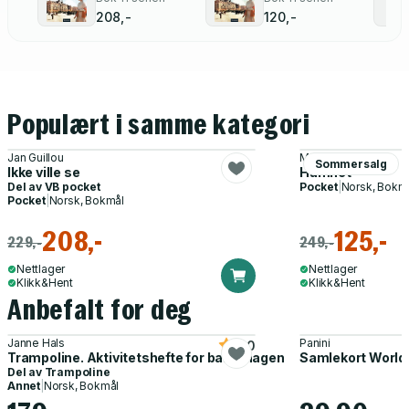
208,-
120,-
Populært i samme kategori
Jan Guillou
Maggie O'Farrell
Sommersalg
Ikke ville se
Hamnet
Del av
VB pocket
Pocket
|
Norsk, Bokm
Pocket
|
Norsk, Bokmål
208,-
125,-
229,-
249,-
Nettlager
Nettlager
Klikk&Hent
Klikk&Hent
Anbefalt for deg
Janne Hals
Panini
5.0
Trampoline. Aktivitetshefte for barnehagen
Samlekort World
Del av
Trampoline
Annet
|
Norsk, Bokmål