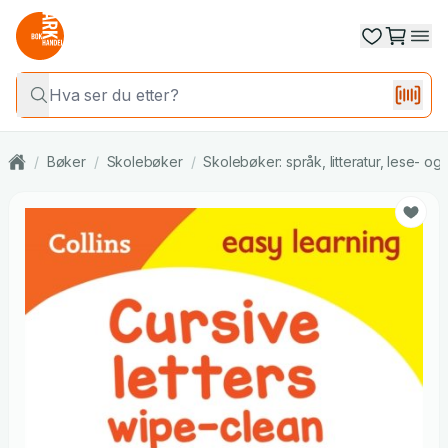
/
Bøker
/
Skolebøker
/
Skolebøker: språk, litteratur, lese- o