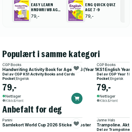
EASY LEARN
ENG QUICK QUIZ
HNDWRI WB AGE
AGE 7-9
7-9
79,-
79,-
Populært i samme kategori
CGP Books
CGP Books
Handwriting Activity Book for Ages 5-6 (Year 1)
KS1 English Year
Del av
CGP KS1 Activity Books and Cards
Del av
CGP Year 1 E
Pocket
|
Engelsk
Pocket
|
Engelsk
79,-
79,-
Nettlager
Nettlager
Klikk&Hent
Klikk&Hent
Anbefalt for deg
Panini
Janne Hals
Samlekort World Cup 2026 Sticker Booster
Trampoline. Akti
Del av
Trampoline