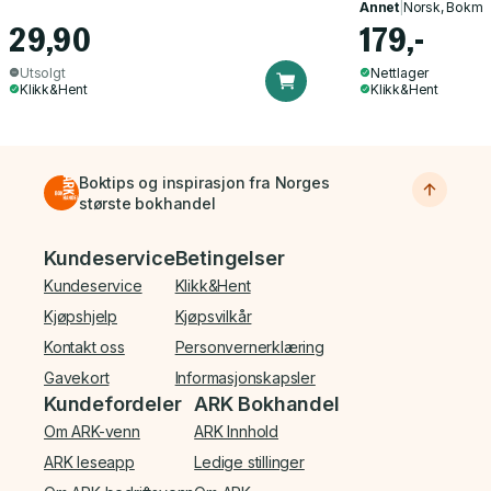
Annet
|
Norsk, Bokmå
29,90
179,-
Utsolgt
Nettlager
Klikk&Hent
Klikk&Hent
Boktips og inspirasjon fra Norges
største bokhandel
Bunnmeny
Kundeservice
Betingelser
Kundeservice
Klikk&Hent
Kjøpshjelp
Kjøpsvilkår
Kontakt oss
Personvernerklæring
Gavekort
Informasjonskapsler
Kundefordeler
ARK Bokhandel
Om ARK-venn
ARK Innhold
ARK leseapp
Ledige stillinger