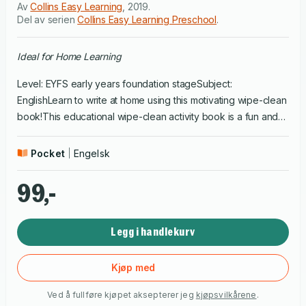
Av
Collins Easy Learning
,
2019
.
Del av serien
Collins Easy Learning Preschool
.
Ideal for Home Learning
Level: EYFS early years foundation stageSubject:
EnglishLearn to write at home using this motivating wipe-clean
book!This educational wipe-clean activity book is a fun and
easy way to help children in preschool, reception and Year 1
and build confidence with writing at home.Lots of practice
Pocket
Engelsk
opportunities to help children to write letters in cursive
form.Wipe-clean pages and pen so that children can try the
99,-
activities again and again.Colourful, motivating activities to
help boost confidence.
Legg i handlekurv
Kjøp med
Ved å fullføre kjøpet aksepterer jeg
kjøpsvilkårene
.