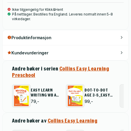
Ikke tilgjengelig for Klikk&Hent
På nettlager. Bestilles fra England. Leveres normalt innen 5-8
virkedager.
Produktinformasjon
Kundevurderinger
Andre bøker i serien
Collins Easy Learning
Preschool
EASY LEARN
DOT-TO-DOT
WRITING WB AGE
AGE 3-5_EASY
3-5
LEARNI
79,-
99,-
Andre bøker av
Collins Easy Learning